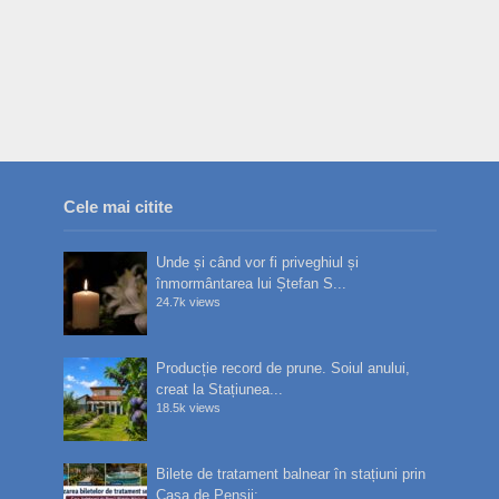
Cele mai citite
Unde și când vor fi priveghiul și
înmormântarea lui Ștefan S...
24.7k views
Producție record de prune. Soiul anului,
creat la Stațiunea...
18.5k views
Bilete de tratament balnear în stațiuni prin
Casa de Pensii:...