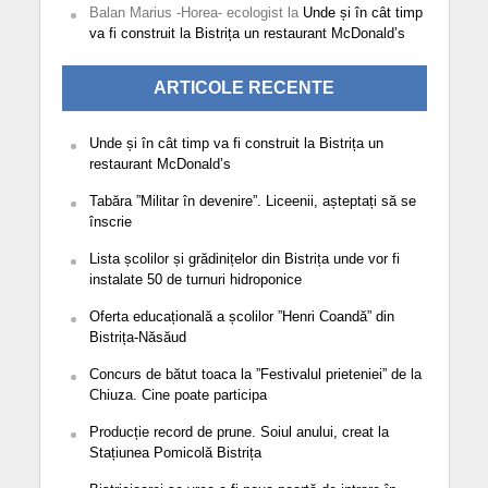
Balan Marius -Horea- ecologist
la
Unde și în cât timp
va fi construit la Bistrița un restaurant McDonald’s
ARTICOLE RECENTE
Unde și în cât timp va fi construit la Bistrița un
restaurant McDonald’s
Tabăra ”Militar în devenire”. Liceenii, așteptați să se
înscrie
Lista școlilor și grădinițelor din Bistrița unde vor fi
instalate 50 de turnuri hidroponice
Oferta educațională a școlilor ”Henri Coandă” din
Bistrița-Năsăud
Concurs de bătut toaca la ”Festivalul prieteniei” de la
Chiuza. Cine poate participa
Producție record de prune. Soiul anului, creat la
Stațiunea Pomicolă Bistrița