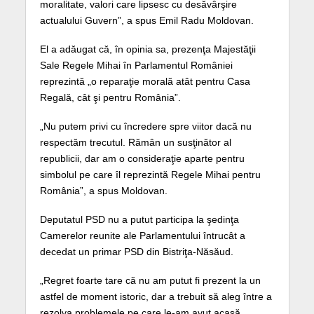
moralitate, valori care lipsesc cu desăvârşire
actualului Guvern”, a spus Emil Radu Moldovan.
El a adăugat că, în opinia sa, prezenţa Majestăţii
Sale Regele Mihai în Parlamentul României
reprezintă „o reparaţie morală atât pentru Casa
Regală, cât şi pentru România”.
„Nu putem privi cu încredere spre viitor dacă nu
respectăm trecutul. Rămân un susţinător al
republicii, dar am o consideraţie aparte pentru
simbolul pe care îl reprezintă Regele Mihai pentru
România”, a spus Moldovan.
Deputatul PSD nu a putut participa la şedinţa
Camerelor reunite ale Parlamentului întrucât a
decedat un primar PSD din Bistriţa-Năsăud.
„Regret foarte tare că nu am putut fi prezent la un
astfel de moment istoric, dar a trebuit să aleg între a
rezolva problemele pe care le-am avut acasă,