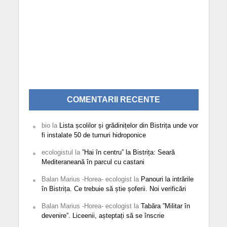
COMENTARII RECENTE
bio
la
Lista școlilor și grădinițelor din Bistrița unde vor
fi instalate 50 de turnuri hidroponice
ecologistul
la
”Hai în centru” la Bistrița: Seară
Mediteraneană în parcul cu castani
Balan Marius -Horea- ecologist
la
Panouri la intrările
în Bistrița. Ce trebuie să știe șoferii. Noi verificări
Balan Marius -Horea- ecologist
la
Tabăra ”Militar în
devenire”. Liceenii, așteptați să se înscrie