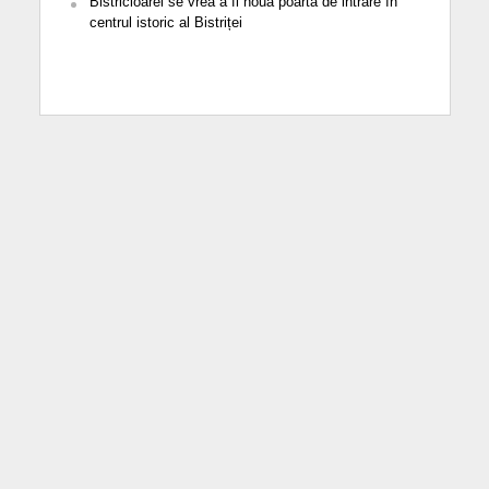
Bistricioarei se vrea a fi noua poartă de intrare în
centrul istoric al Bistriței