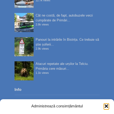
12.7k views
Cât ne costă, de fapt, autobuzele verzi
cumpărate de Primări...
2.8k views
Panouri la intrările în Bistrița. Ce trebuie să
știe șoferii...
2.9k views
Atacuri repetate ale urșilor la Telciu.
Primăria cere măsuri...
1.1k views
Info
Despre noi
Administrează consimțământul
Publicitate