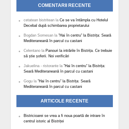
COMENTARII RECENTE
cetatean bistritean
la
Ce se va întâmpla cu Hotelul
Decebal după schimbarea proprietarului
Bogdan Somesan
la
”Hai în centru” la Bistrița: Seară
Mediteraneană în parcul cu castani
Celentano
la
Panouri la intrările în Bistrița. Ce trebuie
să știe șoferii. Noi verificări
Jakuelina - ristorante
la
”Hai în centru” la Bistrița:
Seară Mediteraneană în parcul cu castani
Gogu
la
”Hai în centru” la Bistrița: Seară
Mediteraneană în parcul cu castani
ARTICOLE RECENTE
Bistricioarei se vrea a fi noua poartă de intrare în
centrul istoric al Bistriței