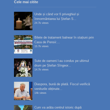
Cele mai citite
Unde și când vor fi priveghiul și
înmormântarea lui Ștefan S...
24.7k views
Bilete de tratament balnear în stațiuni prin
Casa de Pensii:...
15.7k views
Sute de oameni l-au condus pe ultimul
drum pe Ștefan Sîngeor...
14.7k views
Diaspora, bună de plată. Fiscul verifică
veniturile obținute...
14k views
Cum va arăta centrul istoric după