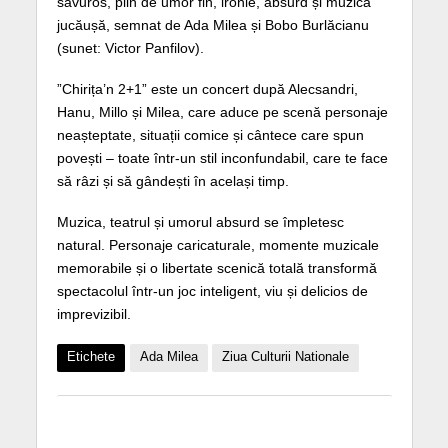
savuros, plin de umor fin, ironie, absurd și muzică
jucăușă, semnat de Ada Milea și Bobo Burlăcianu
(sunet: Victor Panfilov).
”Chirița’n 2+1” este un concert după Alecsandri,
Hanu, Millo și Milea, care aduce pe scenă personaje
neașteptate, situații comice și cântece care spun
povești – toate într-un stil inconfundabil, care te face
să râzi și să gândești în același timp.
Muzica, teatrul și umorul absurd se împletesc
natural. Personaje caricaturale, momente muzicale
memorabile și o libertate scenică totală transformă
spectacolul într-un joc inteligent, viu și delicios de
imprevizibil.
Etichete
Ada Milea
Ziua Culturii Nationale