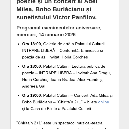
poezie şi un concert al Adei
Milea, Bobo Burlăcianu și
sunetistului Victor Panfilov.
Programul evenimentelor aniversare,
miercuri, 14 ianuarie 2026
Ora 13:00
, Galeria de artă a Palatului Culturii –
INTRARE LIBERĂ – Conferință: Eminescu și
poezia de azi, invitat: Horia Corcheș
Ora 18:00
, Palatul Culturii, Lectură publică de
poezie – INTRARE LIBERĂ – Invitați: Ana Dragu,
Horia Corcheș, Ioana Bradea, Alex Frandeș,
Andreea Gal
Ora 19:00
, Palatul Culturii – Concert: Ada Milea şi
Bobo Burlăcianu – ”Chirița’n 2+1” – bilete
online
şi la Casa de Bilete a Palatului Culturii
”Chirița’n 2+1” este un spectacol muzical-teatral