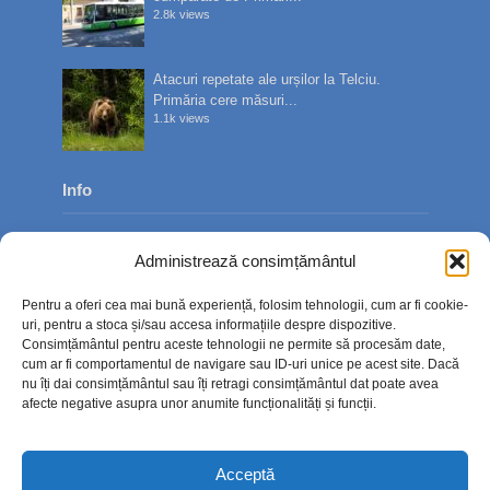
2.8k views
Atacuri repetate ale urșilor la Telciu.
Primăria cere măsuri...
1.1k views
Info
Despre noi
Administrează consimțământul
Publicitate
Pentru a oferi cea mai bună experiență, folosim tehnologii, cum ar fi cookie-
Contact
uri, pentru a stoca și/sau accesa informațiile despre dispozitive.
Consimțământul pentru aceste tehnologii ne permite să procesăm date,
Politica de confidențialitate
cum ar fi comportamentul de navigare sau ID-uri unice pe acest site. Dacă
nu îți dai consimțământul sau îți retragi consimțământul dat poate avea
Politică cookie-uri (UE)
afecte negative asupra unor anumite funcționalități și funcții.
Acceptă