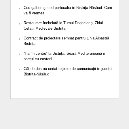
Cod galben și cod portocaliu în Bistrița-Năsăud. Cum
va fi vremea
Restaurare încheiată la Turnul Dogarilor și Zidul
Cetății Medievale Bistrița
Contract de proiectare semnat pentru Linia Albastră
Bistrița
”Hai în centru” la Bistrița: Seară Mediteraneană în
parcul cu castani
Cât de des au cedat rețelele de comunicații în județul
Bistrița-Năsăud