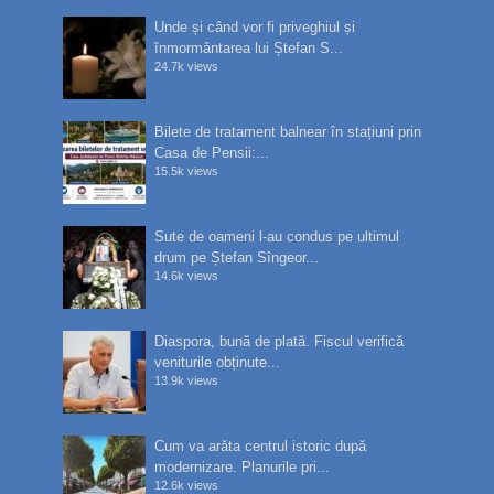
Unde și când vor fi priveghiul și
înmormântarea lui Ștefan S...
24.7k views
Bilete de tratament balnear în stațiuni prin
Casa de Pensii:...
15.5k views
Sute de oameni l-au condus pe ultimul
drum pe Ștefan Sîngeor...
14.6k views
Diaspora, bună de plată. Fiscul verifică
veniturile obținute...
13.9k views
Cum va arăta centrul istoric după
modernizare. Planurile pri...
12.6k views