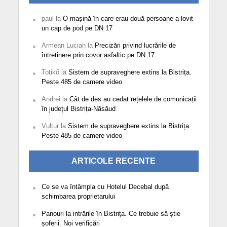
paul
la
O mașină în care erau două persoane a lovit
un cap de pod pe DN 17
Armean Lucian
la
Precizări privind lucrările de
întreținere prin covor asfaltic pe DN 17
Totikő
la
Sistem de supraveghere extins la Bistrița.
Peste 485 de camere video
Andrei
la
Cât de des au cedat rețelele de comunicații
în județul Bistrița-Năsăud
Vultur
la
Sistem de supraveghere extins la Bistrița.
Peste 485 de camere video
ARTICOLE RECENTE
Ce se va întâmpla cu Hotelul Decebal după
schimbarea proprietarului
Panouri la intrările în Bistrița. Ce trebuie să știe
șoferii. Noi verificări