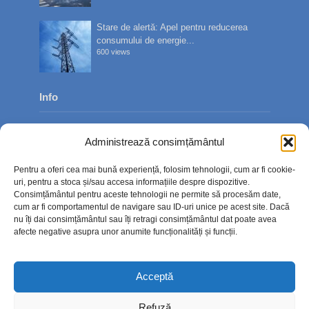
Stare de alertă: Apel pentru reducerea
consumului de energie...
600 views
Info
Despre noi
Administrează consimțământul
Publicitate
Pentru a oferi cea mai bună experiență, folosim tehnologii, cum ar fi cookie-
Contact
uri, pentru a stoca și/sau accesa informațiile despre dispozitive.
Consimțământul pentru aceste tehnologii ne permite să procesăm date,
Politica de confidențialitate
cum ar fi comportamentul de navigare sau ID-uri unice pe acest site. Dacă
nu îți dai consimțământul sau îți retragi consimțământul dat poate avea
Politică cookie-uri (UE)
afecte negative asupra unor anumite funcționalități și funcții.
Acceptă
Refuză