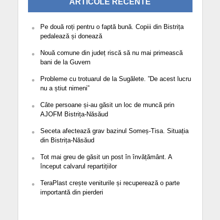
ARTICOLE RECENTE
Pe două roți pentru o faptă bună. Copiii din Bistrița
pedalează și donează
Nouă comune din județ riscă să nu mai primească
bani de la Guvern
Probleme cu trotuarul de la Sugălete. ”De acest lucru
nu a știut nimeni”
Câte persoane și-au găsit un loc de muncă prin
AJOFM Bistrița-Năsăud
Seceta afectează grav bazinul Someș-Tisa. Situația
din Bistrița-Năsăud
Tot mai greu de găsit un post în învățământ. A
început calvarul repartițiilor
TeraPlast crește veniturile și recuperează o parte
importantă din pierderi