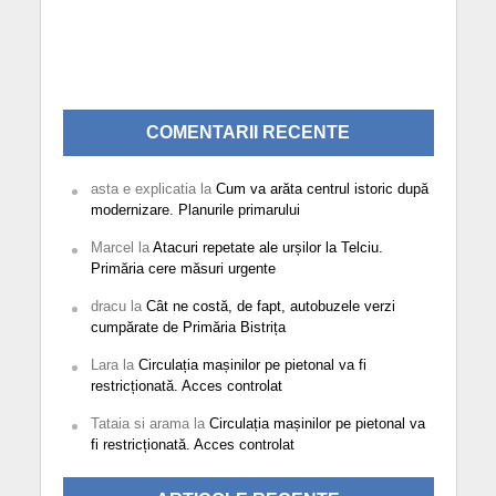
COMENTARII RECENTE
asta e explicatia
la
Cum va arăta centrul istoric după
modernizare. Planurile primarului
Marcel
la
Atacuri repetate ale urșilor la Telciu.
Primăria cere măsuri urgente
dracu
la
Cât ne costă, de fapt, autobuzele verzi
cumpărate de Primăria Bistrița
Lara
la
Circulația mașinilor pe pietonal va fi
restricționată. Acces controlat
Tataia si arama
la
Circulația mașinilor pe pietonal va
fi restricționată. Acces controlat