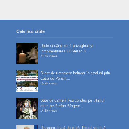
Cele mai citite
Unde și când vor fi priveghiul și
înmormântarea lui Ștefan S...
24.7k views
Bilete de tratament balnear în stațiuni prin
Casa de Pensii:...
15.2k views
Sute de oameni l-au condus pe ultimul
drum pe Ștefan Sîngeor...
14.1k views
Diaspora, bună de plată. Fiscul verifică