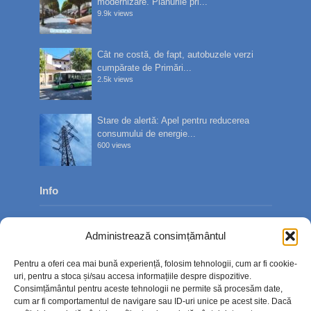
modernizare. Planurile pri...
9.9k views
Cât ne costă, de fapt, autobuzele verzi
cumpărate de Primări...
2.5k views
Stare de alertă: Apel pentru reducerea
consumului de energie...
600 views
Info
Despre noi
Administrează consimțământul
Publicitate
Pentru a oferi cea mai bună experiență, folosim tehnologii, cum ar fi cookie-
Contact
uri, pentru a stoca și/sau accesa informațiile despre dispozitive.
Consimțământul pentru aceste tehnologii ne permite să procesăm date,
Politica de confidențialitate
cum ar fi comportamentul de navigare sau ID-uri unice pe acest site. Dacă