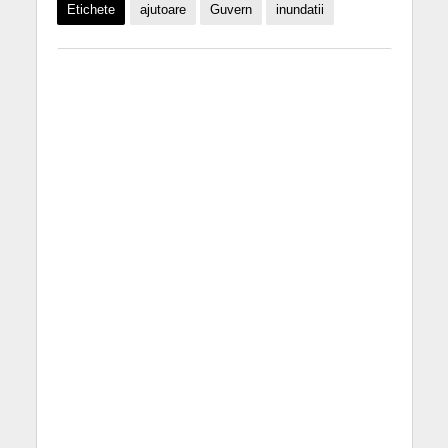
Etichete
ajutoare
Guvern
inundatii