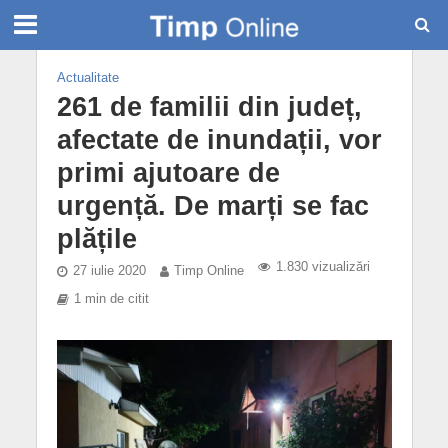
Actualitate
261 de familii din județ,
afectate de inundații, vor
primi ajutoare de
urgență. De marți se fac
plățile
1.830 vizualizări
27 iulie 2020
Timp Online
1 min de citit