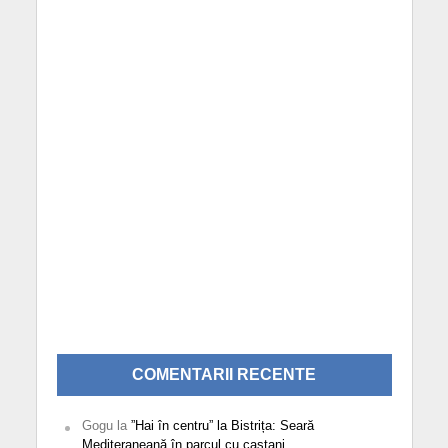
COMENTARII RECENTE
Gogu
la
”Hai în centru” la Bistrița: Seară
Mediteraneană în parcul cu castani