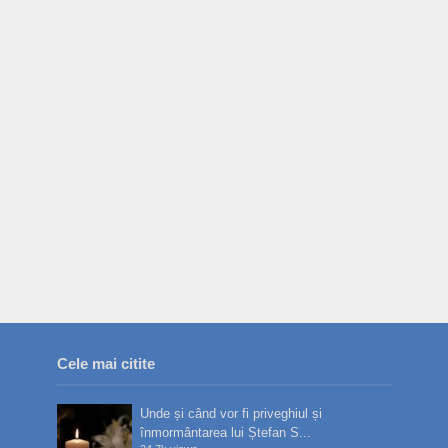
Cele mai citite
Unde și când vor fi priveghiul și
înmormântarea lui Ștefan S...