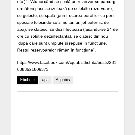
etc.)”: ”Atunci când se spală un rezervor se parcurg
următorii pași: se izolează de celelalte rezervoare,
se golește, se spală (prin frecarea pereților cu perii
speciale folosindu-se simultan un jet puternic de
apă), se clătesc, se dezinfectează (lăsându-se 24 de
ore cu soluție dezinfectantă), se clătesc din nou
după care sunt umplute și repuse în funcțiune.
Restul rezervoarelor rămân în funcțiune”.
https://www.facebook.com/AquabisBistrita/posts/281
6388521806373
Etichete
apa
Aquabis