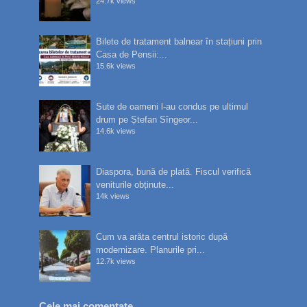
24.7k views
Bilete de tratament balnear în stațiuni prin
Casa de Pensii:...
15.6k views
Sute de oameni l-au condus pe ultimul
drum pe Ștefan Sîngeor...
14.6k views
Diaspora, bună de plată. Fiscul verifică
veniturile obținute...
14k views
Cum va arăta centrul istoric după
modernizare. Planurile pri...
12.7k views
Cele mai comentate