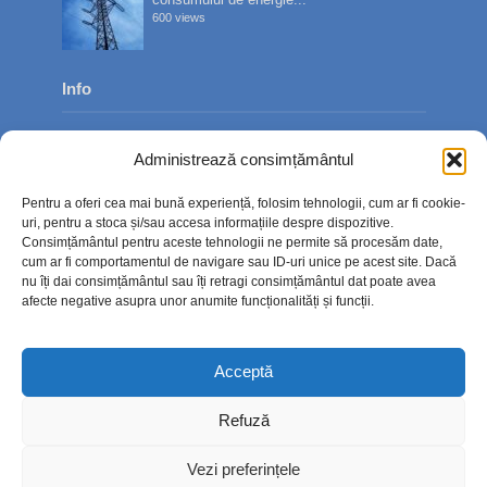
600 views
Info
Despre noi
Administrează consimțământul
Publicitate
Pentru a oferi cea mai bună experiență, folosim tehnologii, cum ar fi cookie-
Contact
uri, pentru a stoca și/sau accesa informațiile despre dispozitive.
Consimțământul pentru aceste tehnologii ne permite să procesăm date,
Politica de confidențialitate
cum ar fi comportamentul de navigare sau ID-uri unice pe acest site. Dacă
nu îți dai consimțământul sau îți retragi consimțământul dat poate avea
Politică cookie-uri (UE)
afecte negative asupra unor anumite funcționalități și funcții.
Acceptă
Refuză
Vezi preferințele