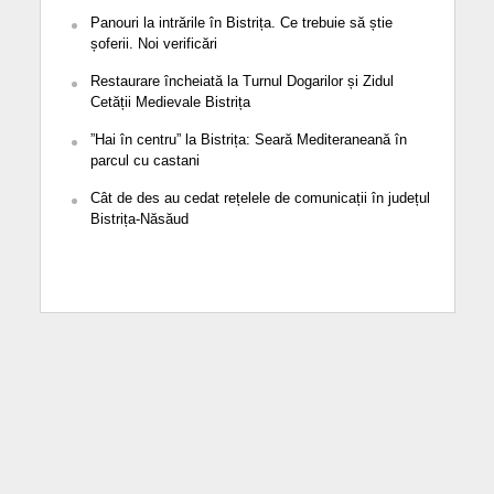
Panouri la intrările în Bistrița. Ce trebuie să știe
șoferii. Noi verificări
Restaurare încheiată la Turnul Dogarilor și Zidul
Cetății Medievale Bistrița
”Hai în centru” la Bistrița: Seară Mediteraneană în
parcul cu castani
Cât de des au cedat rețelele de comunicații în județul
Bistrița-Năsăud