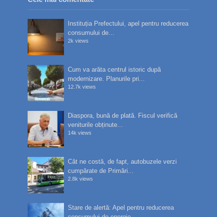
Instituția Prefectului, apel pentru reducerea
consumului de...
2k views
Cum va arăta centrul istoric după
modernizare. Planurile pri...
12.7k views
Diaspora, bună de plată. Fiscul verifică
veniturile obținute...
14k views
Cât ne costă, de fapt, autobuzele verzi
cumpărate de Primări...
2.8k views
Stare de alertă: Apel pentru reducerea
consumului de energie...