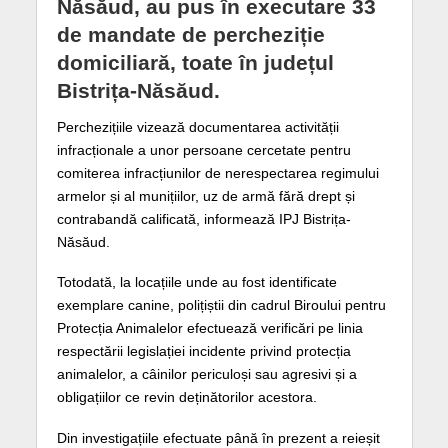
Năsăud, au pus în executare 33
de mandate de percheziție
domiciliară, toate în județul
Bistrița-Năsăud.
Perchezițiile vizează documentarea activității
infracționale a unor persoane cercetate pentru
comiterea infracțiunilor de nerespectarea regimului
armelor și al munițiilor, uz de armă fără drept și
contrabandă calificată, informează IPJ Bistrița-
Năsăud.
Totodată, la locațiile unde au fost identificate
exemplare canine, polițiștii din cadrul Biroului pentru
Protecția Animalelor efectuează verificări pe linia
respectării legislației incidente privind protecția
animalelor, a câinilor periculoși sau agresivi și a
obligațiilor ce revin deținătorilor acestora.
Din investigațiile efectuate până în prezent a reieșit