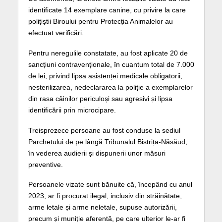
identificate 14 exemplare canine, cu privire la care
polițiștii Biroului pentru Protecția Animalelor au
efectuat verificări.
Pentru neregulile constatate, au fost aplicate 20 de
sancțiuni contravenționale, în cuantum total de 7.000
de lei, privind lipsa asistenței medicale obligatorii,
nesterilizarea, nedeclararea la poliție a exemplarelor
din rasa câinilor periculoși sau agresivi și lipsa
identificării prin microcipare.
Treisprezece persoane au fost conduse la sediul
Parchetului de pe lângă Tribunalul Bistrița-Năsăud,
în vederea audierii și dispunerii unor măsuri
preventive.
Persoanele vizate sunt bănuite că, începând cu anul
2023, ar fi procurat ilegal, inclusiv din străinătate,
arme letale și arme neletale, supuse autorizării,
precum și muniție aferentă, pe care ulterior le-ar fi