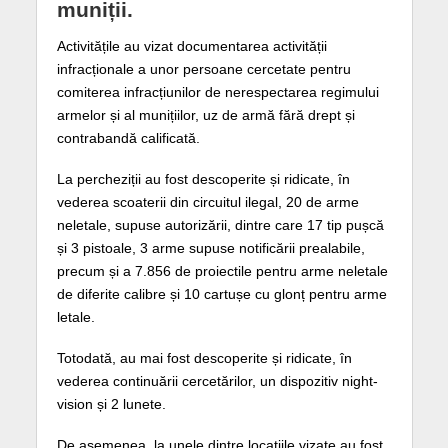
muniții.
Activitățile au vizat documentarea activității
infracționale a unor persoane cercetate pentru
comiterea infracțiunilor de nerespectarea regimului
armelor și al munițiilor, uz de armă fără drept și
contrabandă calificată.
La percheziții au fost descoperite și ridicate, în
vederea scoaterii din circuitul ilegal, 20 de arme
neletale, supuse autorizării, dintre care 17 tip pușcă
și 3 pistoale, 3 arme supuse notificării prealabile,
precum și a 7.856 de proiectile pentru arme neletale
de diferite calibre și 10 cartușe cu glonț pentru arme
letale.
Totodată, au mai fost descoperite și ridicate, în
vederea continuării cercetărilor, un dispozitiv night-
vision și 2 lunete.
De asemenea, la unele dintre locațiile vizate au fost