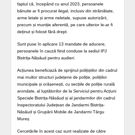
faptul că, începând cu anul 2023, persoanele
bănuite ar fi procurat ilegal, inclusiv din străinătate,
arme letale și arme neletale, supuse autorizării,
precum și muniție aferentă, pe care ulterior le-ar fi
deținut și folosit fără drept.
Sunt puse în aplicare 13 mandate de aducere,
persoanele în cauză fiind conduse la sediul IPJ
Bistrița-Năsăud pentru audieri.
Acțiunea beneficiază de sprijinul polițiștilor din cadrul
mai multor structuri județene de poliție, polițiilor
municipale și orășenești, cu secțiile de poliție rurală
arondate, al luptătorilor de la Serviciul pentru Acțiuni
Speciale Bistrița-Năsăud și al jandarmilor din cadrul
Inspectoratului Județean de Jandarmi Bistrița-
Năsăud și Grupării Mobile de Jandarmi Târgu
Mureș.
Cercetările în acest caz sunt realizate de către