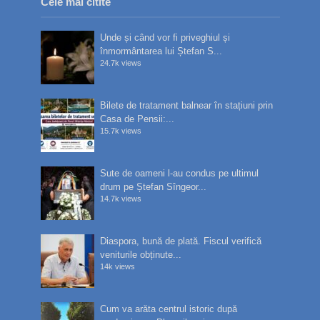
Cele mai citite
Unde și când vor fi priveghiul și
înmormântarea lui Ștefan S...
24.7k views
Bilete de tratament balnear în stațiuni prin
Casa de Pensii:...
15.7k views
Sute de oameni l-au condus pe ultimul
drum pe Ștefan Sîngeor...
14.7k views
Diaspora, bună de plată. Fiscul verifică
veniturile obținute...
14k views
Cum va arăta centrul istoric după