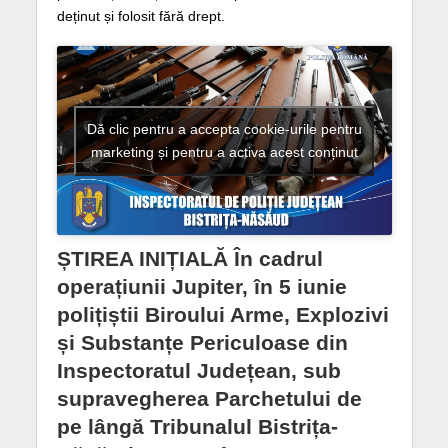
deținut și folosit fără drept.
Dă clic pentru a accepta cookie-urile pentru
marketing și pentru a activa acest conținut
ȘTIREA INIȚIALĂ În cadrul
operațiunii Jupiter, în 5 iunie
polițiștii Biroului Arme, Explozivi
și Substanțe Periculoase din
Inspectoratul Județean, sub
supravegherea Parchetului de
pe lângă Tribunalul Bistrița-