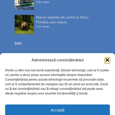
2.8k views
Atacuri repetate ale urșilor la Telciu.
Primăria cere măsuri...
1.1k views
Info
Despre noi
Administrează consimțământul
Publicitate
Pentru a oferi cea mai bună experiență, folosim tehnologii, cum ar fi cookie-
Contact
uri, pentru a stoca și/sau accesa informațiile despre dispozitive.
Consimțământul pentru aceste tehnologii ne permite să procesăm date,
Politica de confidențialitate
cum ar fi comportamentul de navigare sau ID-uri unice pe acest site. Dacă
nu îți dai consimțământul sau îți retragi consimțământul dat poate avea
Politică cookie-uri (UE)
afecte negative asupra unor anumite funcționalități și funcții.
Acceptă