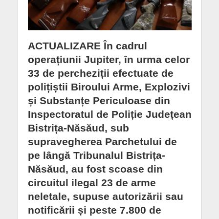
ACTUALIZARE În cadrul
operațiunii Jupiter, în urma celor
33 de percheziții efectuate de
polițiștii Biroului Arme, Explozivi
și Substanțe Periculoase din
Inspectoratul de Poliție Județean
Bistrița-Năsăud, sub
supravegherea Parchetului de
pe lângă Tribunalul Bistrița-
Năsăud, au fost scoase din
circuitul ilegal 23 de arme
neletale, supuse autorizării sau
notificării și peste 7.800 de