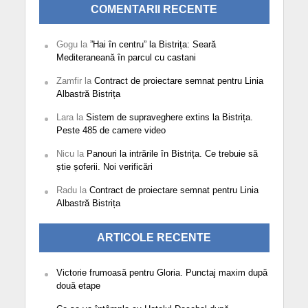
COMENTARII RECENTE
Gogu
la
”Hai în centru” la Bistrița: Seară
Mediteraneană în parcul cu castani
Zamfir
la
Contract de proiectare semnat pentru Linia
Albastră Bistrița
Lara
la
Sistem de supraveghere extins la Bistrița.
Peste 485 de camere video
Nicu
la
Panouri la intrările în Bistrița. Ce trebuie să
știe șoferii. Noi verificări
Radu
la
Contract de proiectare semnat pentru Linia
Albastră Bistrița
ARTICOLE RECENTE
Victorie frumoasă pentru Gloria. Punctaj maxim după
două etape