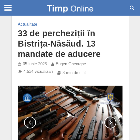
Actualitate
33 de percheziții în
Bistrița-Năsăud. 13
mandate de aducere
05 iunie 2025
Eugen Gheorghe
4.534 vizualizări
3 min de citit