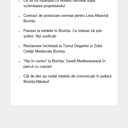
Ce se va întâmpla cu Hotelul Decebal după
schimbarea proprietarului
Contract de proiectare semnat pentru Linia Albastră
Bistrița
Panouri la intrările în Bistrița. Ce trebuie să știe
șoferii. Noi verificări
Restaurare încheiată la Turnul Dogarilor și Zidul
Cetății Medievale Bistrița
”Hai în centru” la Bistrița: Seară Mediteraneană în
parcul cu castani
Cât de des au cedat rețelele de comunicații în județul
Bistrița-Năsăud