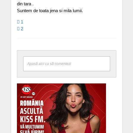
din tara .
Suntem de toata jena si mila lumii.
1
2
Apasă aici ca să comentezi