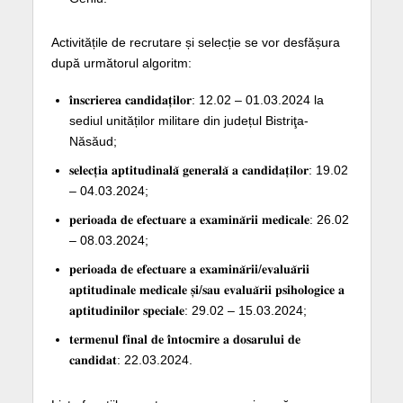
Activitățile de recrutare și selecție se vor desfășura
după următorul algoritm:
𝐢̂𝐧𝐬𝐜𝐫𝐢𝐞𝐫𝐞𝐚 𝐜𝐚𝐧𝐝𝐢𝐝𝐚𝐭̦𝐢𝐥𝐨𝐫: 12.02 – 01.03.2024 la
sediul unităților militare din județul Bistriţa-
Năsăud;
𝐬𝐞𝐥𝐞𝐜𝐭̦𝐢𝐚 𝐚𝐩𝐭𝐢𝐭𝐮𝐝𝐢𝐧𝐚𝐥𝐚̆ 𝐠𝐞𝐧𝐞𝐫𝐚𝐥𝐚̆ 𝐚 𝐜𝐚𝐧𝐝𝐢𝐝𝐚𝐭̦𝐢𝐥𝐨𝐫: 19.02
– 04.03.2024;
𝐩𝐞𝐫𝐢𝐨𝐚𝐝𝐚 𝐝𝐞 𝐞𝐟𝐞𝐜𝐭𝐮𝐚𝐫𝐞 𝐚 𝐞𝐱𝐚𝐦𝐢𝐧𝐚̆𝐫𝐢𝐢 𝐦𝐞𝐝𝐢𝐜𝐚𝐥𝐞: 26.02
– 08.03.2024;
𝐩𝐞𝐫𝐢𝐨𝐚𝐝𝐚 𝐝𝐞 𝐞𝐟𝐞𝐜𝐭𝐮𝐚𝐫𝐞 𝐚 𝐞𝐱𝐚𝐦𝐢𝐧𝐚̆𝐫𝐢𝐢/𝐞𝐯𝐚𝐥𝐮𝐚̆𝐫𝐢𝐢
𝐚𝐩𝐭𝐢𝐭𝐮𝐝𝐢𝐧𝐚𝐥𝐞 𝐦𝐞𝐝𝐢𝐜𝐚𝐥𝐞 𝐬̦𝐢/𝐬𝐚𝐮 𝐞𝐯𝐚𝐥𝐮𝐚̆𝐫𝐢𝐢 𝐩𝐬𝐢𝐡𝐨𝐥𝐨𝐠𝐢𝐜𝐞 𝐚
𝐚𝐩𝐭𝐢𝐭𝐮𝐝𝐢𝐧𝐢𝐥𝐨𝐫 𝐬𝐩𝐞𝐜𝐢𝐚𝐥𝐞: 29.02 – 15.03.2024;
𝐭𝐞𝐫𝐦𝐞𝐧𝐮𝐥 𝐟𝐢𝐧𝐚𝐥 𝐝𝐞 𝐢̂𝐧𝐭𝐨𝐜𝐦𝐢𝐫𝐞 𝐚 𝐝𝐨𝐬𝐚𝐫𝐮𝐥𝐮𝐢 𝐝𝐞
𝐜𝐚𝐧𝐝𝐢𝐝𝐚𝐭: 22.03.2024.