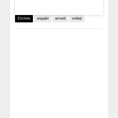
Etichete
angajări
armată
soldați