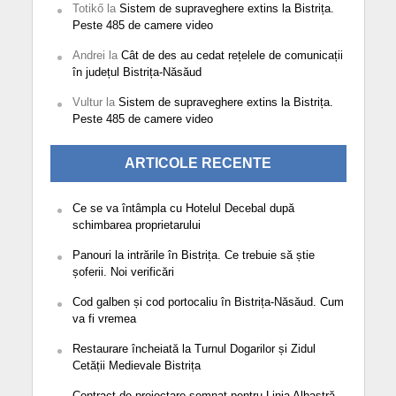
Totikő
la
Sistem de supraveghere extins la Bistrița.
Peste 485 de camere video
Andrei
la
Cât de des au cedat rețelele de comunicații
în județul Bistrița-Năsăud
Vultur
la
Sistem de supraveghere extins la Bistrița.
Peste 485 de camere video
ARTICOLE RECENTE
Ce se va întâmpla cu Hotelul Decebal după
schimbarea proprietarului
Panouri la intrările în Bistrița. Ce trebuie să știe
șoferii. Noi verificări
Cod galben și cod portocaliu în Bistrița-Năsăud. Cum
va fi vremea
Restaurare încheiată la Turnul Dogarilor și Zidul
Cetății Medievale Bistrița
Contract de proiectare semnat pentru Linia Albastră