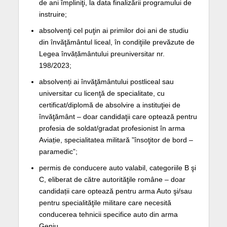
de ani împliniţi, la data finalizării programului de
instruire;
absolvenţi cel puţin ai primilor doi ani de studiu
din învăţământul liceal, în condiţiile prevăzute de
Legea învățământului preuniversitar nr.
198/2023;
absolvenți ai învăţământului postliceal sau
universitar cu licenţă de specialitate, cu
certificat/diplomă de absolvire a instituţiei de
învăţământ – doar candidaţii care optează pentru
profesia de soldat/gradat profesionist în arma
Aviație, specialitatea militară ”însoţitor de bord –
paramedic”;
permis de conducere auto valabil, categoriile B şi
C, eliberat de către autorităţile române – doar
candidații care optează pentru arma Auto şi/sau
pentru specialităţile militare care necesită
conducerea tehnicii specifice auto din arma
Geniu.