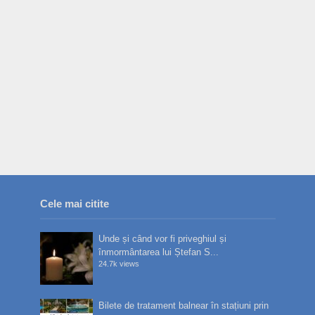
Cele mai citite
Unde și când vor fi priveghiul și
înmormântarea lui Ștefan S...
24.7k views
Bilete de tratament balnear în stațiuni prin