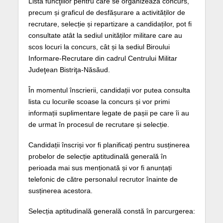
Lista funcţiilor pentru care se organizează concurs,
precum și graficul de desfășurare a activităților de
recrutare, selecție și repartizare a candidaților, pot fi
consultate atât la sediul unităților militare care au
scos locuri la concurs, cât și la sediul Biroului
Informare-Recrutare din cadrul Centrului Militar
Judeţean Bistriţa-Năsăud.
În momentul înscrierii, candidații vor putea consulta
lista cu locurile scoase la concurs și vor primi
informații suplimentare legate de pașii pe care îi au
de urmat în procesul de recrutare și selecție.
Candidații înscriși vor fi planificați pentru susținerea
probelor de selecție aptitudinală generală în
perioada mai sus menționată și vor fi anunțați
telefonic de către personalul recrutor înainte de
susținerea acestora.
Selecția aptitudinală generală constă în parcurgerea: