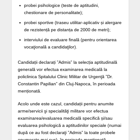
probei psihologice (teste de aptitudini,
chestionare de personalitate);
probei sportive (traseu utilitar-aplicativ și alergare
de rezistență pe distanța de 2000 de metri);
interviului de evaluare finală (pentru orientarea
vocaţională a candidaţilor).
Candidații declarați ”Admis” la selecția aptitudinală
generală vor efectua examinarea medicală la
policlinica Spitalului Clinic Militar de Urgenţă ”Dr.
Constantin Papilian” din Cluj-Napoca, în perioada
menționată.
Acolo unde este cazul, candidații pentru anumite
arme/servicii şi specialităţi militare vor efectua
examinarea/evaluarea medicală specifică și/sau
evaluarea psihologică a aptitudinilor speciale (numai
după ce au fost declaraţi ”Admis” la toate probele
enumerate mai sus), în perioada menționată.