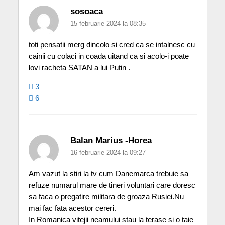
sosoaca
15 februarie 2024 la 08:35
toti pensatii merg dincolo si cred ca se intalnesc cu
cainii cu colaci in coada uitand ca si acolo-i poate
lovi racheta SATAN a lui Putin .
3
6
Balan Marius -Horea
16 februarie 2024 la 09:27
Am vazut la stiri la tv cum Danemarca trebuie sa
refuze numarul mare de tineri voluntari care doresc
sa faca o pregatire militara de groaza Rusiei.Nu
mai fac fata acestor cereri.
In Romanica vitejii neamului stau la terase si o taie