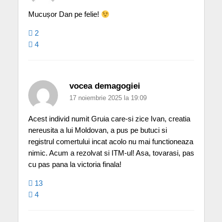
Mucușor Dan pe felie!
2
4
vocea demagogiei
17 noiembrie 2025 la 19:09
Acest individ numit Gruia care-si zice Ivan, creatia
nereusita a lui Moldovan, a pus pe butuci si
registrul comertului incat acolo nu mai functioneaza
nimic. Acum a rezolvat si ITM-ul! Asa, tovarasi, pas
cu pas pana la victoria finala!
13
4