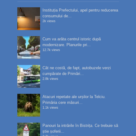
Instituția Prefectului, apel pentru reducerea
consumului de...
2k views
Cum va arăta centrul istoric după
modernizare. Planurile pri...
12.7k views
Cât ne costă, de fapt, autobuzele verzi
cumpărate de Primări...
2.8k views
Atacuri repetate ale urșilor la Telciu.
Primăria cere măsuri...
1.1k views
Panouri la intrările în Bistrița. Ce trebuie să
știe șoferii...