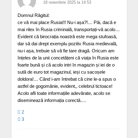
18 noiembrie 2025 la 14:53
Domnul Răgitul:
ce vă mai place Rusia!!! Nu-i așa?!… Păi, dacă e
mai rilex în Rusia criminală, transportați-vă acolo…
Evident că birocrația noastră este mega stufoasă,
dar să dai drept exemplu pozitiv Rusia medievală,
nu-i așa, trebuie să vă fie tare dragă. Oricum am
înțeles de la unii concetățeni că viața în Rusia este
foarte bună și că acolo intri în magazin și iei de o
sută de euro tot magazinul, ieși cu sacoșele
doldora!… Când i-am întrebat că cine le-a spus o
astfel de gogomănie, evident,, celebrul tictoace!
Acolo afli toate informațiile adevărate, acolo se
diseminează informația corectă….
2
3