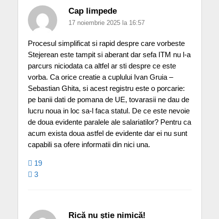
Cap limpede
17 noiembrie 2025 la 16:57
Procesul simplificat si rapid despre care vorbeste
Stejerean este tampit si aberant dar sefa ITM nu l-a
parcurs niciodata ca altfel ar sti despre ce este
vorba. Ca orice creatie a cuplului Ivan Gruia –
Sebastian Ghita, si acest registru este o porcarie:
pe banii dati de pomana de UE, tovarasii ne dau de
lucru noua in loc sa-l faca statul. De ce este nevoie
de doua evidente paralele ale salariatilor? Pentru ca
acum exista doua astfel de evidente dar ei nu sunt
capabili sa ofere informatii din nici una.
19
3
Rică nu știe nimică!