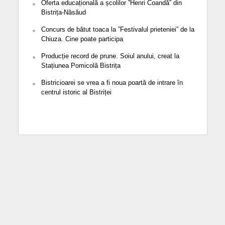
Oferta educațională a școlilor ”Henri Coandă” din
Bistrița-Năsăud
Concurs de bătut toaca la ”Festivalul prieteniei” de la
Chiuza. Cine poate participa
Producție record de prune. Soiul anului, creat la
Stațiunea Pomicolă Bistrița
Bistricioarei se vrea a fi noua poartă de intrare în
centrul istoric al Bistriței