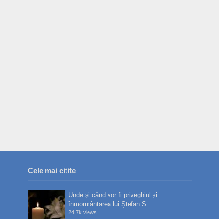
Cele mai citite
Unde și când vor fi priveghiul și
înmormântarea lui Ștefan S...
24.7k views