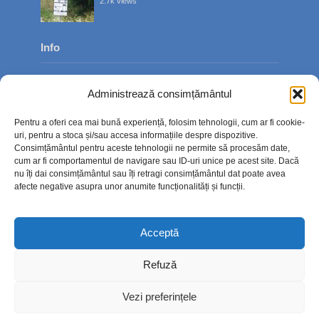
2.7k views
Info
Despre noi
Administrează consimțământul
Publicitate
Pentru a oferi cea mai bună experiență, folosim tehnologii, cum ar fi cookie-
Contact
uri, pentru a stoca și/sau accesa informațiile despre dispozitive.
Consimțământul pentru aceste tehnologii ne permite să procesăm date,
Politica de confidențialitate
cum ar fi comportamentul de navigare sau ID-uri unice pe acest site. Dacă
nu îți dai consimțământul sau îți retragi consimțământul dat poate avea
Politică cookie-uri (UE)
afecte negative asupra unor anumite funcționalități și funcții.
Acceptă
Refuză
Vezi preferințele