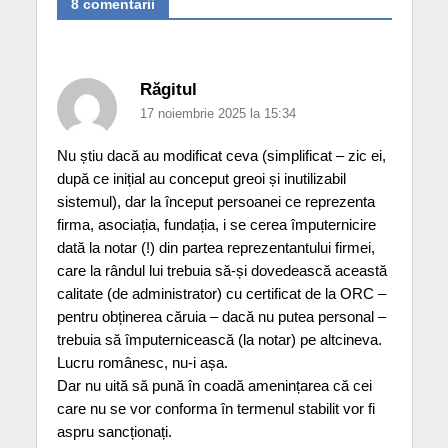
8 comentarii
Răgitul
17 noiembrie 2025 la 15:34
Nu știu dacă au modificat ceva (simplificat – zic ei,
după ce inițial au conceput greoi și inutilizabil
sistemul), dar la început persoanei ce reprezenta
firma, asociația, fundația, i se cerea împuternicire
dată la notar (!) din partea reprezentantului firmei,
care la rândul lui trebuia să-și dovedească această
calitate (de administrator) cu certificat de la ORC –
pentru obținerea căruia – dacă nu putea personal –
trebuia să împuternicească (la notar) pe altcineva.
Lucru românesc, nu-i așa.
Dar nu uită să pună în coadă amenințarea că cei
care nu se vor conforma în termenul stabilit vor fi
aspru sancționați.