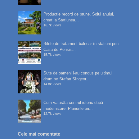
Producție record de prune. Soiul anului,
creat la Stațiunea...
16.7k views
Bilete de tratament balnear în stațiuni prin
Casa de Pensii:...
15.7k views
Sute de oameni l-au condus pe ultimul
drum pe Ștefan Sîngeor...
14.8k views
Cum va arăta centrul istoric după
modernizare. Planurile pri...
12.7k views
Cele mai comentate