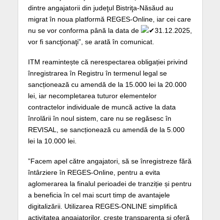
dintre angajatorii din judeţul Bistriţa-Năsăud au
migrat în noua platformă REGES-Online, iar cei care
nu se vor conforma până la data de
31.12.2025,
vor fi sancţionaţi”, se arată în comunicat.
ITM reamintește că nerespectarea obligației privind
înregistrarea în Registru în termenul legal se
sancționează cu amendă de la 15.000 lei la 20.000
lei, iar necompletarea tuturor elementelor
contractelor individuale de muncă active la data
înrolării în noul sistem, care nu se regăsesc în
REVISAL, se sancționează cu amendă de la 5.000
lei la 10.000 lei.
”Facem apel către angajatori, să se înregistreze fără
întârziere în REGES-Online, pentru a evita
aglomerarea la finalul perioadei de tranziție și pentru
a beneficia în cel mai scurt timp de avantajele
digitalizării. Utilizarea REGES-ONLINE simplifică
activitatea angajatorilor, crește transparența și oferă