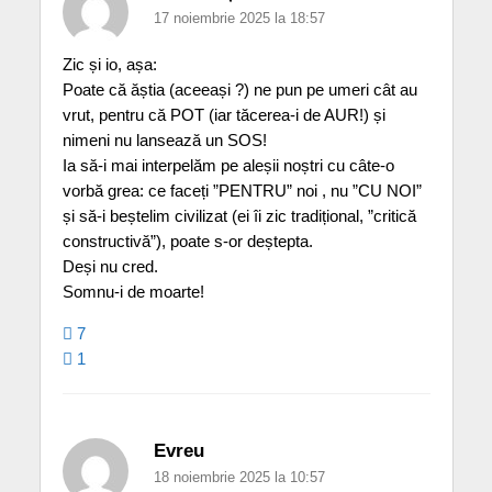
17 noiembrie 2025 la 18:57
Zic și io, așa:
Poate că ăștia (aceeași ?) ne pun pe umeri cât au
vrut, pentru că POT (iar tăcerea-i de AUR!) și
nimeni nu lansează un SOS!
Ia să-i mai interpelăm pe aleșii noștri cu câte-o
vorbă grea: ce faceți ”PENTRU” noi , nu ”CU NOI”
și să-i beștelim civilizat (ei îi zic tradițional, ”critică
constructivă”), poate s-or deștepta.
Deși nu cred.
Somnu-i de moarte!
7
1
Evreu
18 noiembrie 2025 la 10:57