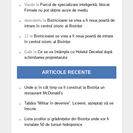
Vasile
la
Parcul de specializare inteligentă, blocat.
Firmele nu pot obține avize de mediu
danvaleriu
la
Bistricioarei se vrea a fi noua poartă de
intrare în centrul istoric al Bistriței
JJ
la
Bistricioarei se vrea a fi noua poartă de intrare
în centrul istoric al Bistriței
Gabi
la
Ce se va întâmpla cu Hotelul Decebal după
schimbarea proprietarului
ARTICOLE RECENTE
Unde și în cât timp va fi construit la Bistrița un
restaurant McDonald’s
Tabăra ”Militar în devenire”. Liceenii, așteptați să se
înscrie
Lista școlilor și grădinițelor din Bistrița unde vor fi
instalate 50 de turnuri hidroponice