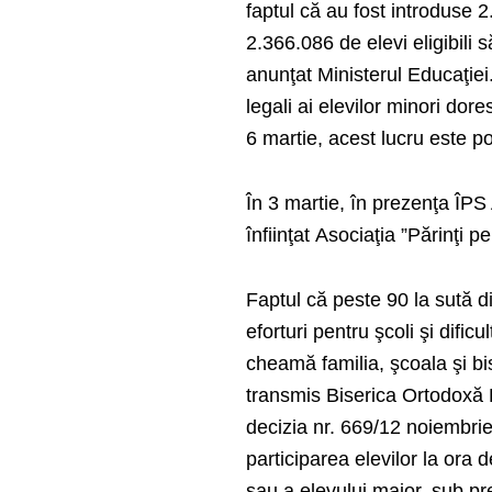
faptul că au fost introduse 
2.366.086 de elevi eligibili 
anunţat Ministerul Educaţiei
legali ai elevilor minori dor
6 martie, acest lucru este po
În 3 martie, în prezenţa ÎPS 
înfiinţat Asociaţia ”Părinţi
Faptul că peste 90 la sută di
eforturi pentru şcoli şi dific
cheamă familia, şcoala şi bi
transmis Biserica Ortodoxă 
decizia nr. 669/12 noiembri
participarea elevilor la ora de
sau a elevului major, sub prete