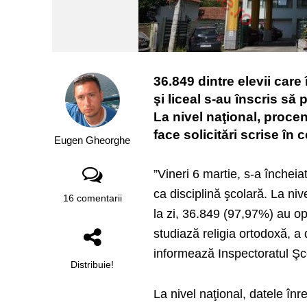
36.849 dintre elevii care
şi liceal s-au înscris să
La nivel naţional, procen
face solicitări scrise în
Eugen Gheorghe
”Vineri 6 martie, s-a încheia
ca disciplină şcolară. La niv
16 comentarii
la zi, 36.849 (97,97%) au opt
studiază religia ortodoxă, a 
informează Inspectoratul Şc
Distribuie!
La nivel naţional, datele înr