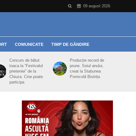
09 august 2026
ORT
COMUNICATE
TIMP DE GÂNDIRE
Concurs de bătut
Producție record de
toaca la ”Festivalul
prune. Soiul anului,
prieteniei” de la
creat la Stațiunea
Chiuza. Cine poate
Pomicolă Bistrița
participa