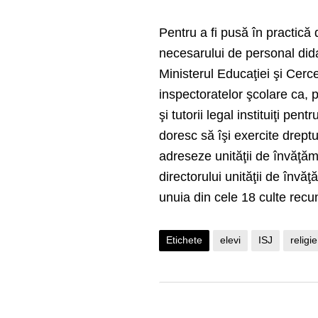
Pentru a fi pusă în practică 
necesarului de personal dida
Ministerul Educaţiei şi Cercet
inspectoratelor şcolare ca, p
şi tutorii legal instituiţi pen
doresc să îşi exercite dreptu
adreseze unităţii de învăţămâ
directorului unităţii de învă
unuia din cele 18 culte recu
Etichete
elevi
ISJ
religie