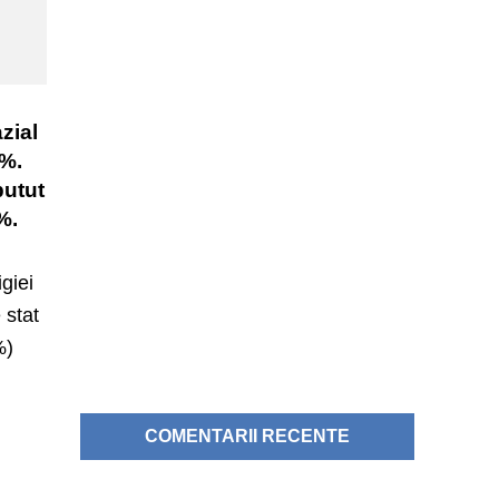
zial
7%.
putut
%.
giei
 stat
%)
COMENTARII RECENTE