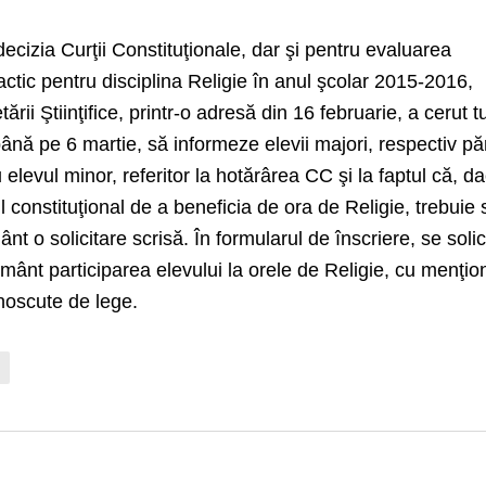
decizia Curţii Constituţionale, dar şi pentru evaluarea
ctic pentru disciplina Religie în anul şcolar 2015-2016,
ării Ştiinţifice, printr-o adresă din 16 februarie, a cerut t
ână pe 6 martie, să informeze elevii majori, respectiv păr
tru elevul minor, referitor la hotărârea CC şi la faptul că, d
l constituţional de a beneficia de ora de Religie, trebuie 
nt o solicitare scrisă. În formularul de înscriere, se solic
ţământ participarea elevului la orele de Religie, cu menţi
noscute de lege.