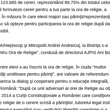
2.123.685 de cereri, reprezentând
89,75%
din totalul celo
să formuleze cereri pentru
a lua parte la ora de religie, a
.
În măsura în care elevii majori sau părinţii/reprezentanţ
esc să opteze pentru participarea la ora de religie după d
sibil.
Arhiepiscop şi Mitropolit Andrei Andreicuţ, la Bistriţa s-a
 pentru Ora de Religie”, condusă de directorul AJPIS Ani B
ntre elevi s-au înscris la ora de religie, în ciuda “multor
ultăţi umilitoare pentru părinţi”, are valoare de referendum 
serica la dialog şi cooperare pentru o educaţie integrală,
Română: ”După ce unii adversari ai orei de Religie au ob
e 2014 a Curţii Constituţionale a României care condiţio
 religie de o cerere scrisă a părinţilor, tutorelui legal insti
xtul exercitării (sau verificării) libertăţii conştiinţei şi a