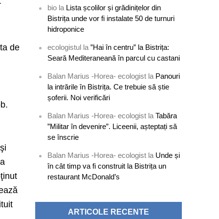
r
bio
la
Lista școlilor și grădinițelor din
Bistrița unde vor fi instalate 50 de turnuri
hidroponice
i
ata de
ecologistul
la
”Hai în centru” la Bistrița:
Seară Mediteraneană în parcul cu castani
Balan Marius -Horea- ecologist
la
Panouri
la intrările în Bistrița. Ce trebuie să știe
șoferii. Noi verificări
ob.
Balan Marius -Horea- ecologist
la
Tabăra
”Militar în devenire”. Liceenii, așteptați să
se înscrie
şi
Balan Marius -Horea- ecologist
la
Unde și
 a
în cât timp va fi construit la Bistrița un
ţinut
restaurant McDonald’s
nează
tuit
ARTICOLE RECENTE