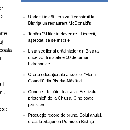
or
 O
Unde și în cât timp va fi construit la
Bistrița un restaurant McDonald’s
arte
Tabăra ”Militar în devenire”. Liceenii,
așteptați să se înscrie
ăţi
Şcoala
Lista școlilor și grădinițelor din Bistrița
unde vor fi instalate 50 de turnuri
i
hidroponice
Oferta educațională a școlilor ”Henri
Coandă” din Bistrița-Năsăud
 I
Concurs de bătut toaca la ”Festivalul
 nu
prieteniei” de la Chiuza. Cine poate
participa
. CC
Producție record de prune. Soiul anului,
creat la Stațiunea Pomicolă Bistrița