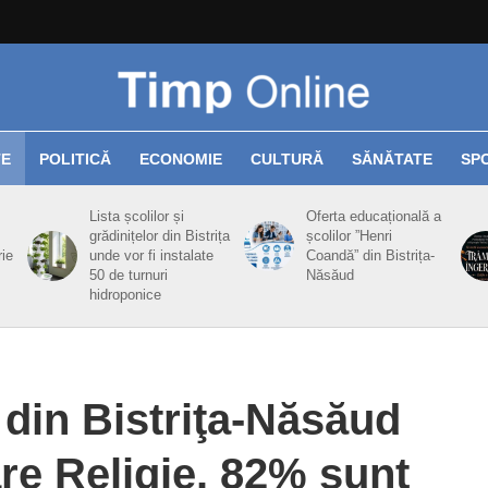
TE
POLITICĂ
ECONOMIE
CULTURĂ
SĂNĂTATE
SP
Lista școlilor și
Oferta educațională a
grădinițelor din Bistrița
școlilor ”Henri
rie
unde vor fi instalate
Coandă” din Bistrița-
50 de turnuri
Năsăud
hidroponice
 din Bistriţa-Năsăud
are Religie. 82% sunt