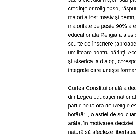
credinţelor religioase, răspun
majori a fost masiv şi demn,
majoritate de peste 90% a ele
educaţională Religia a ales s
scurte de înscriere (aproape t
umilitoare pentru părinţi. 
şi Biserica la dialog, cores
integrale care uneşte formare
Curtea Constituţională a deci
din Legea educaţiei naţional
participe la ora de Religie e
hotărârii, o astfel de solici
arăta, în motivarea deciziei
natură să afecteze libertatea