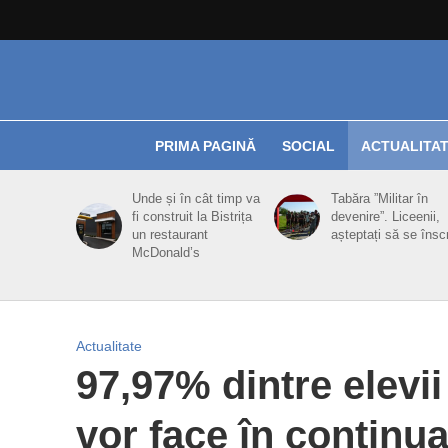
PRIMA PAGINĂ
SOCIAL
ACTUALITA
Unde și în cât timp va
Tabăra ”Militar în
fi construit la Bistrița
devenire”. Liceenii,
un restaurant
așteptați să se însc
McDonald’s
Actualitate
97,97% dintre elevii
vor face în continu