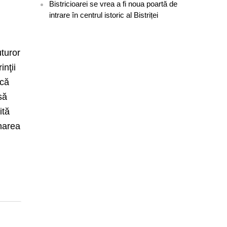
Bistricioarei se vrea a fi noua poartă de
intrare în centrul istoric al Bistriței
uturor
inţii
acă
să
ită
onarea