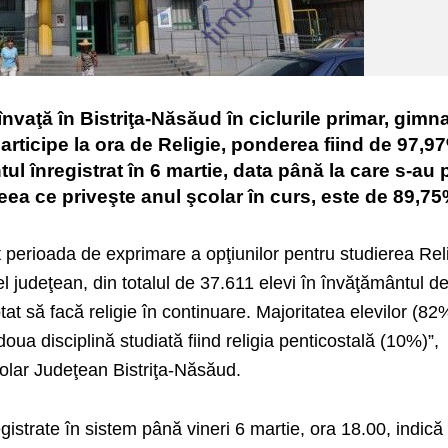
 învaţă în Bistriţa-Năsăud în ciclurile primar, gimna
 participe la ora de Religie, ponderea fiind de 97,9
tul înregistrat în 6 martie, data până la care s-au 
 ceea ce priveşte anul şcolar în curs, este de 89,75
t perioada de exprimare a opţiunilor pentru studierea Reli
el judeţean, din totalul de 37.611 elevi în învăţământul de
at să facă religie în continuare. Majoritatea elevilor (82
doua disciplină studiată fiind religia penticostală (10%)”,
olar Judeţean Bistriţa-Năsăud.
egistrate în sistem până vineri 6 martie, ora 18.00, indică