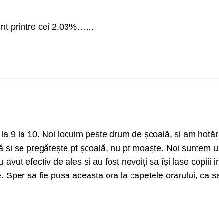
sunt printre cei 2.03%……
 la 9 la 10. Noi locuim peste drum de școală, si am hotăr
ă si se pregătește pt școală, nu pt moaște. Noi suntem 
u avut efectiv de ales si au fost nevoiți sa își lase copiii i
. Sper sa fie pusa aceasta ora la capetele orarului, ca s