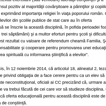
sul pozitiv al majorităţii covârşitoare a părinţilor şi copiil
 exprimând importanţa religiei în viaţa poporului român.
vilor din şcolile publice de stat care au în oferta
ă se înscrie la această disciplină, în pofida perioadei fo
rei săptămâni) şi a multor eforturi pentru şcoli şi dificult
Acest rezultat cu valoare de referendum cheamă Familia, 
ponsabilitate şi cooperare pentru promovarea unei educaţi
a spirituală cu informarea ştiinţifică a elevilor”.
s, în 12 noiembrie 2014, că articolul 18, alineatul 2, teza
e privind obligaţia de a face cerere pentru ca un elev să
ste neconstituţional, oficiali ai CC precizând că, urmare a
tare va trebui făcută de cei care vor să studieze disciplina
, că oferta educaţională pentru această disciplină este de
 de conştiinţă.