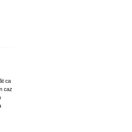
ât ca
un caz
n
a