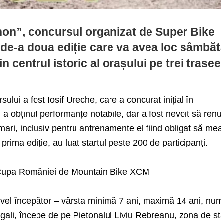
hon”, concursul organizat de Super Bike
 de-a doua ediție care va avea loc sâmbăt
in centrul istoric al orașului pe trei trase
ului a fost Iosif Ureche, care a concurat inițial în
a obținut performanțe notabile, dar a fost nevoit să ren
 mari, inclusiv pentru antrenamente el fiind obligat să me
a prima ediție, au luat startul peste 200 de participanți.
e Cupa României de Mountain Bike XCM
vel începător – vârsta minimă 7 ani, maximă 14 ani, nu
 legali, începe de pe Pietonalul Liviu Rebreanu, zona de st