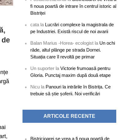
fi noua poartă de intrare în centrul istoric al
Bistriței
cata
la
Lucrări complexe la magistrala de
ă,
pe Industriei. Există riscul de noi avarii
e de
Balan Marius -Horea- ecologist
la
Un ochi
râde, altul plânge pe strada Dornei.
Situația care îl revoltă pe primar
Un suporter
la
Victorie frumoasă pentru
unțe
Gloria. Punctaj maxim după două etape
argă
Nicu
la
Panouri la intrările în Bistrița. Ce
trebuie să știe șoferii. Noi verificări
ARTICOLE RECENTE
mai
art,
Bistricioarei se vrea a fi noua poartă de