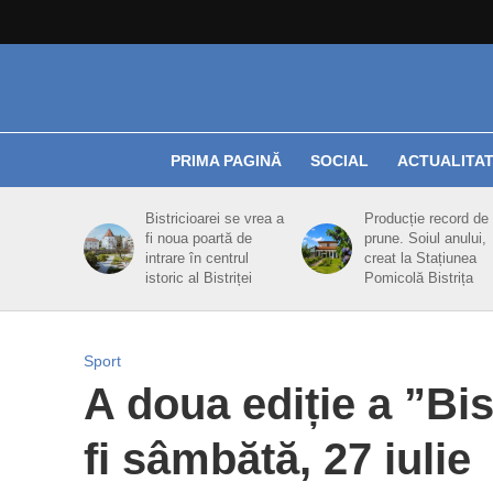
PRIMA PAGINĂ
SOCIAL
ACTUALITA
Bistricioarei se vrea a
Producție record de
fi noua poartă de
prune. Soiul anului,
intrare în centrul
creat la Stațiunea
istoric al Bistriței
Pomicolă Bistrița
Sport
A doua ediție a ”Bi
fi sâmbătă, 27 iulie