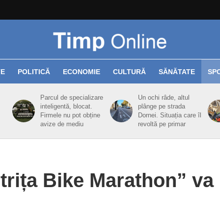
TE
POLITICĂ
ECONOMIE
CULTURĂ
SĂNĂTATE
SP
Parcul de specializare
Un ochi râde, altul
inteligentă, blocat.
plânge pe strada
Firmele nu pot obține
Dornei. Situația care îl
avize de mediu
revoltă pe primar
strița Bike Marathon” va