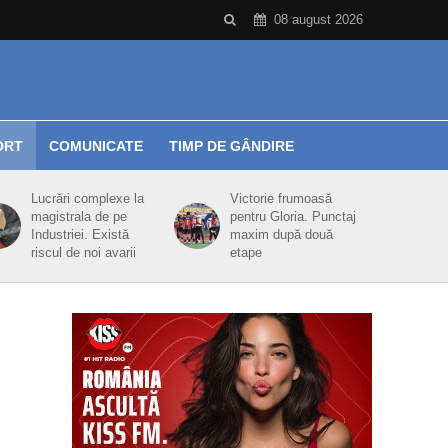
08 august 2026
ORT
COMUNICATE
TIMP DE GÂNDIRE
Lucrări complexe la
Victorie frumoasă
magistrala de pe
pentru Gloria. Punctaj
Industriei. Există
maxim după două
riscul de noi avarii
etape