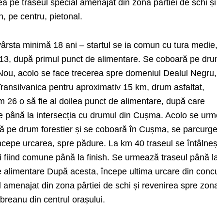
a pe traseul special amenajat din zona pârtiei de schi și
h, pe centru, pietonal.
ârsta minimă 18 ani – startul se ia comun cu tura medie
 13, după primul punct de alimentare. Se coboară pe dr
 Nou, acolo se face trecerea spre domeniul Dealul Negru,
ransilvanica pentru aproximativ 15 km, drum asfaltat,
 26 o să fie al doilea punct de alimentare, după care
 până la intersecția cu drumul din Cușma. Acolo se ur
clă pe drum forestier și se coboară în Cușma, se parcurg
începe urcarea, spre pădure. La km 40 traseul se întâlne
ci fiind comune până la finish. Se urmează traseul până 
de alimentare După acesta, începe ultima urcare din conc
 amenajat din zona pârtiei de schi și revenirea spre zon
ebreanu din centrul orașului.