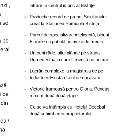
nzii,
intrare în centrul istoric al Bistriței
e
Producție record de prune. Soiul anului,
i se
creat la Stațiunea Pomicolă Bistrița
Parcul de specializare inteligentă, blocat.
a pe
Firmele nu pot obține avize de mediu
neral
Un ochi râde, altul plânge pe strada
Dornei. Situația care îl revoltă pe primar
Lucrări complexe la magistrala de pe
Industriei. Există riscul de noi avarii
ază
Victorie frumoasă pentru Gloria. Punctaj
e pe
maxim după două etape
 din
Ce se va întâmpla cu Hotelul Decebal
după schimbarea proprietarului
eal/
ima