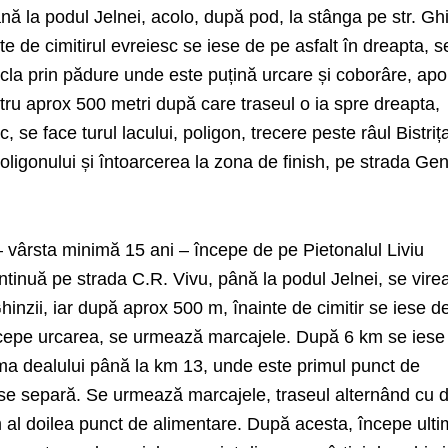
nă la podul Jelnei, acolo, după pod, la stânga pe str. Ghi
e de cimitirul evreiesc se iese de pe asfalt în dreapta, s
ucla prin pădure unde este puțină urcare și coborâre, apo
tru aprox 500 metri după care traseul o ia spre dreapta,
, se face turul lacului, poligon, trecere peste râul Bistriț
oligonului și întoarcerea la zona de finish, pe strada Ge
 vârsta minimă 15 ani – începe de pe Pietonalul Liviu
tinuă pe strada C.R. Vivu, până la podul Jelnei, se vire
hinzii, iar după aprox 500 m, înainte de cimitir se iese d
 începe urcarea, se urmează marcajele. După 6 km se iese
a dealului până la km 13, unde este primul punct de
 se separă. Se urmează marcajele, traseul alternând cu d
m al doilea punct de alimentare. După acesta, începe ult