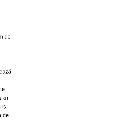
,
um de
mează
e
ște
la km
urs,
a de