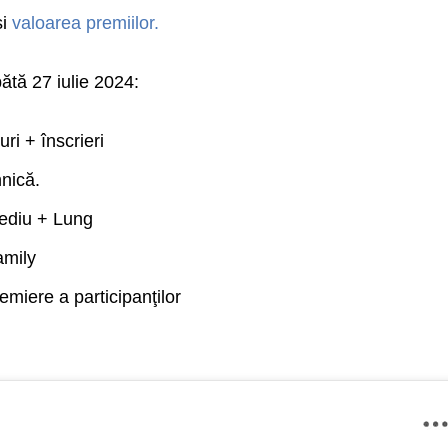
și
valoarea premiilor.
ătă 27 iulie 2024:
ri + înscrieri
nică.
Mediu + Lung
amily
emiere a participanţilor