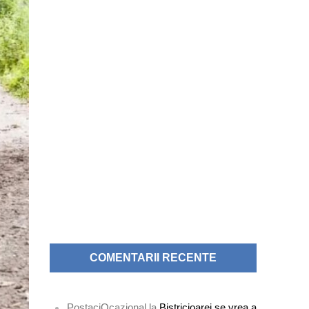
COMENTARII RECENTE
PostaciOcazional
la
Bistricioarei se vrea a