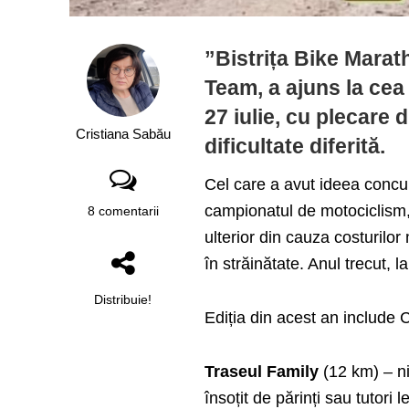
”Bistrița Bike Marat
Team, a ajuns la cea
27 iulie, cu plecare d
Cristiana Sabău
dificultate diferită.
Cel care a avut ideea concurs
campionatul de motociclism, 
8 comentarii
ulterior din cauza costurilor
în străinătate. Anul trecut, l
Distribuie!
Ediția din acest an includ
Traseul Family
(12 km) – ni
însoțit de părinți sau tutori