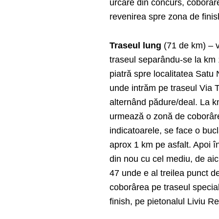
urcare din concurs, coborâre
revenirea spre zona de finis
Traseul lung
(71 de km) – v
traseul separându-se la km
piatră spre localitatea Satu
unde intrăm pe traseul Via T
alternând pădure/deal. La km
urmează o zonă de coborâre
indicatoarele, se face o bu
aprox 1 km pe asfalt. Apoi 
din nou cu cel mediu, de ai
47 unde e al treilea punct 
coborârea pe traseul special
finish, pe pietonalul Liviu R