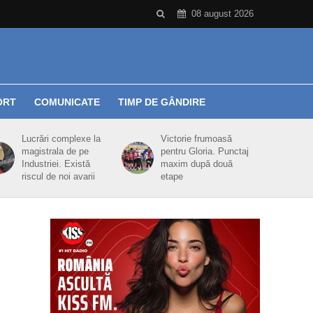
08 august 2026
ORT
COMUNICATE
TIMP DE GÂNDIRE
Lucrări complexe la
Victorie frumoasă
magistrala de pe
pentru Gloria. Punctaj
Industriei. Există
maxim după două
riscul de noi avarii
etape