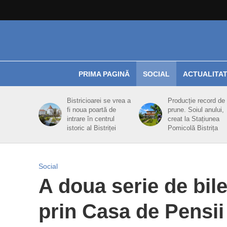
PRIMA PAGINĂ
SOCIAL
ACTUALITA
Bistricioarei se vrea a
Producție record de
fi noua poartă de
prune. Soiul anului,
intrare în centrul
creat la Stațiunea
istoric al Bistriței
Pomicolă Bistrița
Social
A doua serie de bil
prin Casa de Pensii