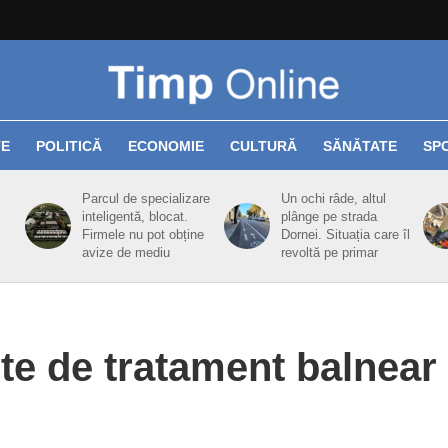
TE
POLITICĂ
ECONOMIE
CULTURĂ
SĂNĂTATE
SP
Parcul de specializare
Un ochi râde, altul
inteligentă, blocat.
plânge pe strada
Firmele nu pot obține
Dornei. Situația care îl
avize de mediu
revoltă pe primar
ete de tratament balnear