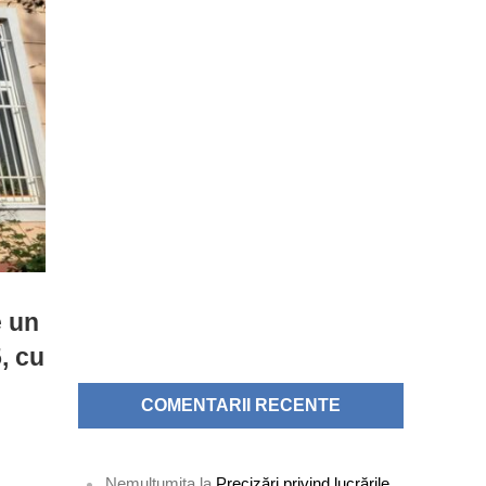
e un
, cu
COMENTARII RECENTE
Nemultumita
la
Precizări privind lucrările