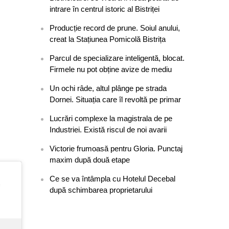
intrare în centrul istoric al Bistriței
Producție record de prune. Soiul anului,
creat la Stațiunea Pomicolă Bistrița
Parcul de specializare inteligentă, blocat.
Firmele nu pot obține avize de mediu
Un ochi râde, altul plânge pe strada
i
Dornei. Situația care îl revoltă pe primar
Lucrări complexe la magistrala de pe
Industriei. Există riscul de noi avarii
Victorie frumoasă pentru Gloria. Punctaj
maxim după două etape
Ce se va întâmpla cu Hotelul Decebal
după schimbarea proprietarului