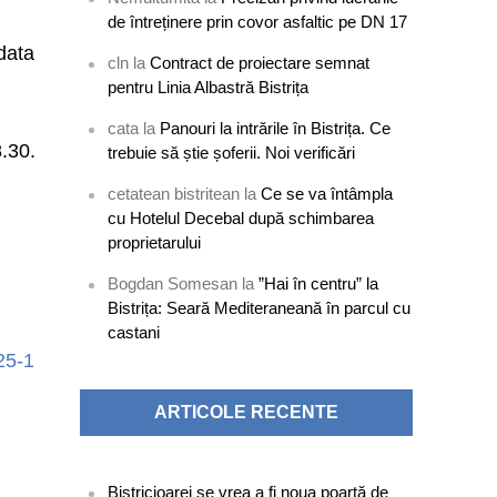
de întreținere prin covor asfaltic pe DN 17
 data
cln
la
Contract de proiectare semnat
pentru Linia Albastră Bistrița
cata
la
Panouri la intrările în Bistrița. Ce
8.30.
trebuie să știe șoferii. Noi verificări
cetatean bistritean
la
Ce se va întâmpla
cu Hotelul Decebal după schimbarea
proprietarului
Bogdan Somesan
la
”Hai în centru” la
Bistrița: Seară Mediteraneană în parcul cu
castani
25-1
ARTICOLE RECENTE
Bistricioarei se vrea a fi noua poartă de