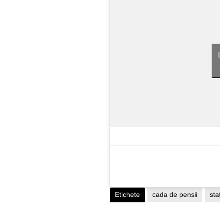
Etichete
cada de pensii
sta