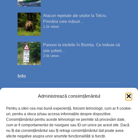
Atacuri repetate ale urșilor la Telciu.
Primăria cere măsuri...
1.1k views
Panouri la intrările în Bistrița. Ce trebuie să
știe șoferii...
2.6k views
Info
Despre noi
Administrează consimțământul
Publicitate
Pentru a oferi cea mai bună experiență, folosim tehnologii, cum ar fi cookie-
Contact
uri, pentru a stoca și/sau accesa informațiile despre dispozitive.
Consimțământul pentru aceste tehnologii ne permite să procesăm date,
Politica de confidențialitate
cum ar fi comportamentul de navigare sau ID-uri unice pe acest site. Dacă
nu îți dai consimțământul sau îți retragi consimțământul dat poate avea
Politică cookie-uri (UE)
afecte negative asupra unor anumite funcționalități și funcții.