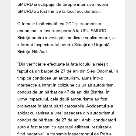
SMURD și echipajul de terapie intensivă mobilă
SMURD au fost trimise la locul accidentului.
O femeie însărcinată, cu TCF și traumatism
abdominal, a fost transportată la UPU SMURD
Bistrița pentru investigații medicale suplimentare, a
informat Inspectoratul pentru Situații de Urgență
Bistrița-Năsăud.
”Din verificările efectuate la fața locului a reieșit
faptul că un bărbat de 27 de ani din Șieu Odorhei, în
timp ce conducea un autoturism, ajuns într-o
intersecție a intrat în coliziune cu un alt autoturism,
condus de un bărbat de 47 de ani din Bistrița. În
urma impactului, cele două autoturisme au fost
proiectate în afara părții carosabile. Accidentul s-a
soldat cu rănirea a unei pasagere din autoturismul
condus de bărbatul de 27 de ani. Ambii conducători
auto a fost testați cu aparatul etilotest, rezultatele
fiind negative”, a transmis Inspectoratul de Poliție