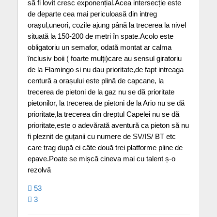
să fi lovit cresc exponențial.Acea intersecție este
de departe cea mai periculoasă din intreg
orașul,uneori, cozile ajung până la trecerea la nivel
situată la 150-200 de metri în spate.Acolo este
obligatoriu un semafor, odată montat ar calma
înclusiv boii ( foarte mulți)care au sensul giratoriu
de la Flamingo si nu dau prioritate,de fapt intreaga
centură a orașului este plină de capcane, la
trecerea de pietoni de la gaz nu se dă prioritate
pietonilor, la trecerea de pietoni de la Ario nu se dă
prioritate,la trecerea din dreptul Capelei nu se dă
prioritate,este o adevărată aventură ca pieton să nu
fi pleznit de guțanii cu numere de SV/IS/ BT etc
care trag după ei câte două trei platforme pline de
epave.Poate se mișcă cineva mai cu talent ș-o
rezolvă
53
3