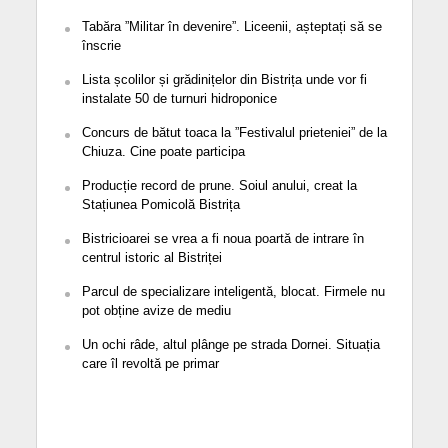
Tabăra ”Militar în devenire”. Liceenii, așteptați să se
înscrie
Lista școlilor și grădinițelor din Bistrița unde vor fi
instalate 50 de turnuri hidroponice
Concurs de bătut toaca la ”Festivalul prieteniei” de la
Chiuza. Cine poate participa
Producție record de prune. Soiul anului, creat la
Stațiunea Pomicolă Bistrița
Bistricioarei se vrea a fi noua poartă de intrare în
centrul istoric al Bistriței
Parcul de specializare inteligentă, blocat. Firmele nu
pot obține avize de mediu
Un ochi râde, altul plânge pe strada Dornei. Situația
care îl revoltă pe primar