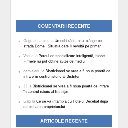
COMENTARII RECENTE
Gogu de la bloc
la
Un ochi râde, altul plânge pe
strada Dornei. Situația care îl revoltă pe primar
Vasile
la
Parcul de specializare inteligentă, blocat.
Firmele nu pot obține avize de mediu
danvaleriu
la
Bistricioarei se vrea a fi noua poartă de
intrare în centrul istoric al Bistriței
JJ
la
Bistricioarei se vrea a fi noua poartă de intrare
în centrul istoric al Bistriței
Gabi
la
Ce se va întâmpla cu Hotelul Decebal după
schimbarea proprietarului
ARTICOLE RECENTE