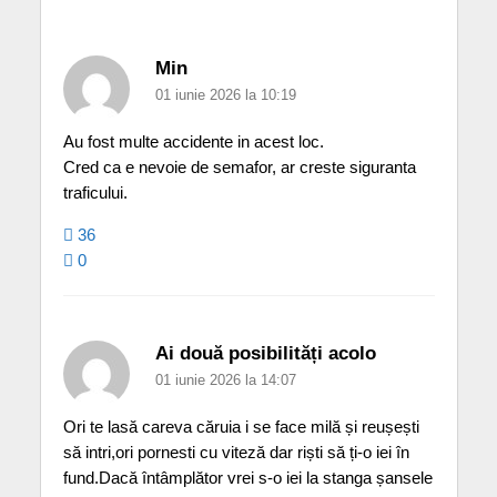
Min
01 iunie 2026 la 10:19
Au fost multe accidente in acest loc.
Cred ca e nevoie de semafor, ar creste siguranta
traficului.
36
0
Ai două posibilități acolo
01 iunie 2026 la 14:07
Ori te lasă careva căruia i se face milă și reușești
să intri,ori pornesti cu viteză dar riști să ți-o iei în
fund.Dacă întâmplător vrei s-o iei la stanga șansele