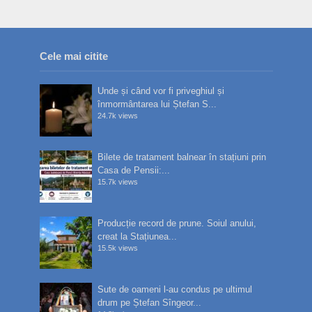
Cele mai citite
Unde și când vor fi priveghiul și
înmormântarea lui Ștefan S...
24.7k views
Bilete de tratament balnear în stațiuni prin
Casa de Pensii:...
15.7k views
Producție record de prune. Soiul anului,
creat la Stațiunea...
15.5k views
Sute de oameni l-au condus pe ultimul
drum pe Ștefan Sîngeor...