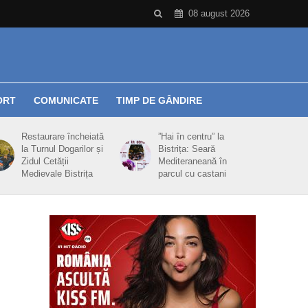
08 august 2026
ORT
COMUNICATE
TIMP DE GÂNDIRE
Restaurare încheiată
”Hai în centru” la
la Turnul Dogarilor și
Bistrița: Seară
Zidul Cetății
Mediteraneană în
Medievale Bistrița
parcul cu castani