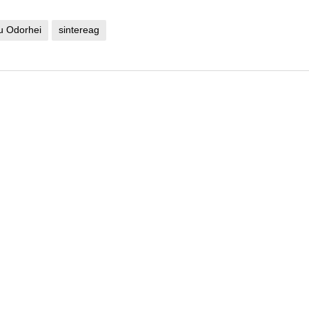
u Odorhei
sintereag