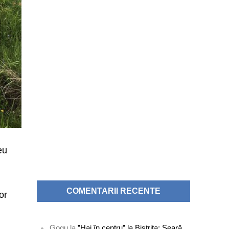
eu
u
COMENTARII RECENTE
or
Gogu
la
”Hai în centru” la Bistrița: Seară