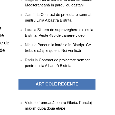
Mediteraneană în parcul cu castani
Zamfir
la
Contract de proiectare semnat
pentru Linia Albastră Bistrița
p
Lara
la
Sistem de supraveghere extins la
tre
Bistrița. Peste 485 de camere video
te de
Nicu
la
Panouri la intrările în Bistrița. Ce
 de
trebuie să știe șoferii. Noi verificări
Radu
la
Contract de proiectare semnat
pentru Linia Albastră Bistrița
i
ARTICOLE RECENTE
Victorie frumoasă pentru Gloria. Punctaj
maxim după două etape