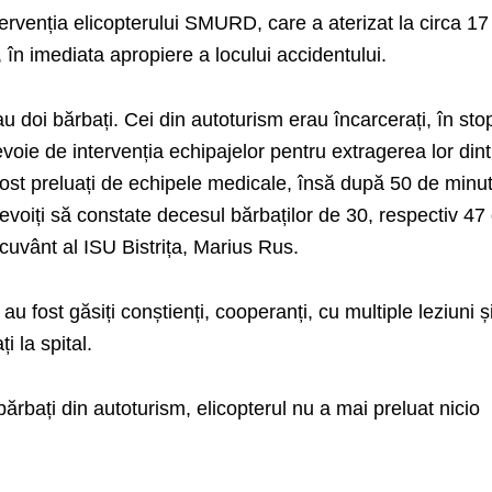
ntervenția elicopterului SMURD, care a aterizat la circa 17
în imediata apropiere a locului accidentului.
au doi bărbați. Cei din autoturism erau încarcerați, în sto
nevoie de intervenția echipajelor pentru extragerea lor din
 fost preluați de echipele medicale, însă după 50 de minu
nevoiți să constate decesul bărbaților de 30, respectiv 47
 cuvânt al ISU Bistrița, Marius Rus.
au fost găsiți conștienți, cooperanți, cu multiple leziuni ș
i la spital.
ărbați din autoturism, elicopterul nu a mai preluat nicio