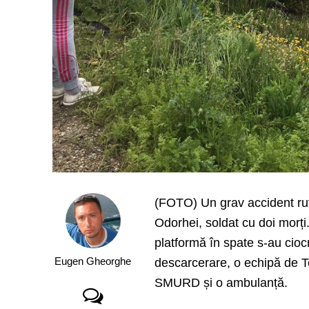
(FOTO) Un grav accident ruti
Odorhei, soldat cu doi morț
platformă în spate s-au ciocn
Eugen Gheorghe
descarcerare, o echipă de T
SMURD și o ambulanță.