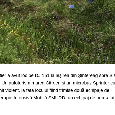
er a avut loc pe DJ 151 la ieșirea din Șintereag spre Și
i. Un autoturism marca Citroen și un microbuz Sprinter c
it violent, la fața locului fiind trimise două echipaje de
erapie Intensivă Mobilă SMURD, un echipaj de prim-ajut