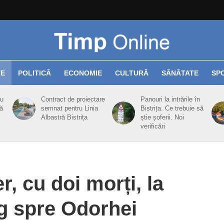
TE
POLITICĂ
ECONOMIE
CULTURĂ
SĂNĂTATE
SP
cu
Contract de proiectare
Panouri la intrările în
ă
semnat pentru Linia
Bistrița. Ce trebuie să
Albastră Bistrița
știe șoferii. Noi
verificări
r, cu doi morți, la
ag spre Odorhei