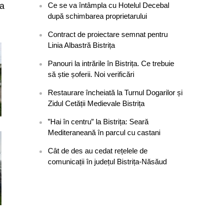
Ce se va întâmpla cu Hotelul Decebal
 a
după schimbarea proprietarului
Contract de proiectare semnat pentru
Linia Albastră Bistrița
Panouri la intrările în Bistrița. Ce trebuie
să știe șoferii. Noi verificări
Restaurare încheiată la Turnul Dogarilor și
Zidul Cetății Medievale Bistrița
”Hai în centru” la Bistrița: Seară
Mediteraneană în parcul cu castani
Cât de des au cedat rețelele de
comunicații în județul Bistrița-Năsăud