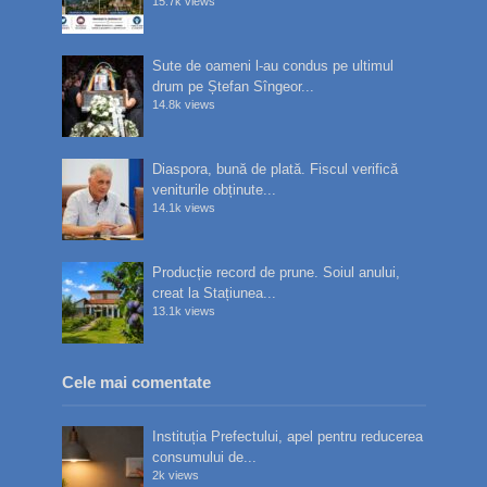
15.7k views
Sute de oameni l-au condus pe ultimul
drum pe Ștefan Sîngeor...
14.8k views
Diaspora, bună de plată. Fiscul verifică
veniturile obținute...
14.1k views
Producție record de prune. Soiul anului,
creat la Stațiunea...
13.1k views
Cele mai comentate
Instituția Prefectului, apel pentru reducerea
consumului de...
2k views