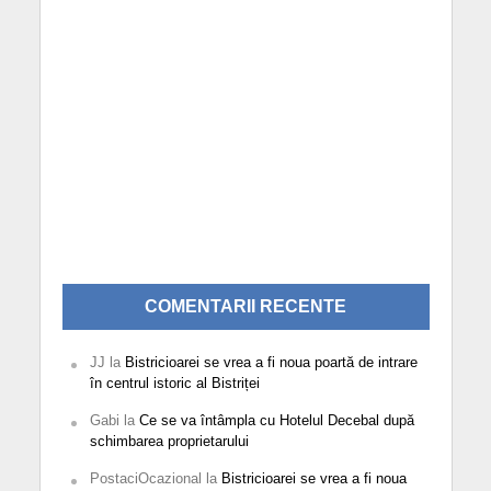
COMENTARII RECENTE
JJ
la
Bistricioarei se vrea a fi noua poartă de intrare
în centrul istoric al Bistriței
Gabi
la
Ce se va întâmpla cu Hotelul Decebal după
schimbarea proprietarului
PostaciOcazional
la
Bistricioarei se vrea a fi noua