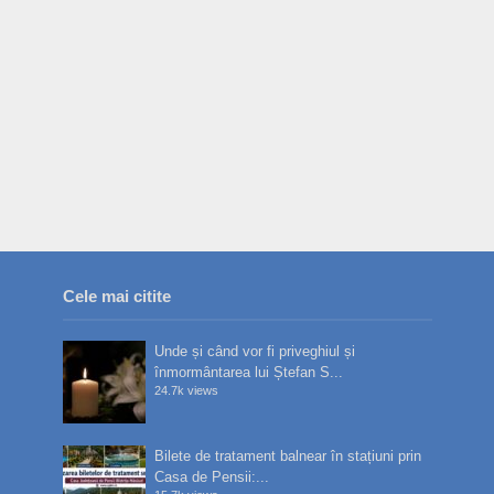
Cele mai citite
Unde și când vor fi priveghiul și
înmormântarea lui Ștefan S...
24.7k views
Bilete de tratament balnear în stațiuni prin
Casa de Pensii:...