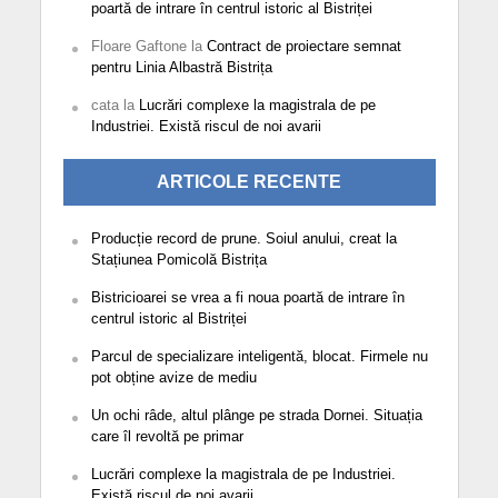
poartă de intrare în centrul istoric al Bistriței
Floare Gaftone
la
Contract de proiectare semnat
pentru Linia Albastră Bistrița
cata
la
Lucrări complexe la magistrala de pe
Industriei. Există riscul de noi avarii
ARTICOLE RECENTE
Producție record de prune. Soiul anului, creat la
Stațiunea Pomicolă Bistrița
Bistricioarei se vrea a fi noua poartă de intrare în
centrul istoric al Bistriței
Parcul de specializare inteligentă, blocat. Firmele nu
pot obține avize de mediu
Un ochi râde, altul plânge pe strada Dornei. Situația
care îl revoltă pe primar
Lucrări complexe la magistrala de pe Industriei.
Există riscul de noi avarii