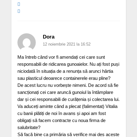
Dora
12 noiembrie 2021 la 16:52
Ma întreb când vor fi amendați cei care sunt
responsabili de ridicarea gunoaielor. Nu ați fost puși
niciodată în situația de a renunța să arunci hârtia
sau plasticul deoarece containerele erau pline?
De acest lucru nu vorbește nimeni. De acord să fie
sancționați cei care aruncă gunoiul la întâmplare
dar și cei responsabili de curățenia și colectarea lui.
Va aduceți aminte când a plecat (falimentat) Vitalia
cu banii plătiți de noi în avans și apoi am fost
obligați să facem contracte cu noua firma de
salubritate?
Să facă bine ca primăria să verifice mai des aceste