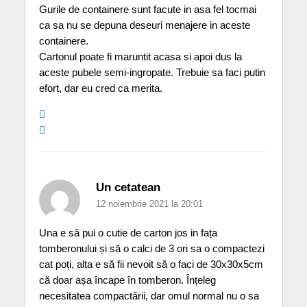
Gurile de containere sunt facute in asa fel tocmai
ca sa nu se depuna deseuri menajere in aceste
containere.
Cartonul poate fi maruntit acasa si apoi dus la
aceste pubele semi-ingropate. Trebuie sa faci putin
efort, dar eu cred ca merita.
Un cetatean
12 noiembrie 2021 la 20:01
Una e să pui o cutie de carton jos in fața
tomberonului și să o calci de 3 ori sa o compactezi
cat poți, alta e să fii nevoit să o faci de 30x30x5cm
că doar așa încape în tomberon. Înțeleg
necesitatea compactării, dar omul normal nu o sa