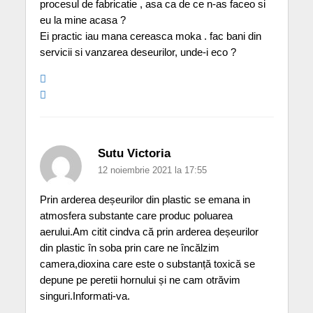
procesul de fabricatie , asa ca de ce n-as faceo si
eu la mine acasa ?
Ei practic iau mana cereasca moka . fac bani din
servicii si vanzarea deseurilor, unde-i eco ?
Sutu Victoria
12 noiembrie 2021 la 17:55
Prin arderea deșeurilor din plastic se emana in
atmosfera substante care produc poluarea
aerului.Am citit cindva că prin arderea deșeurilor
din plastic în soba prin care ne încălzim
camera,dioxina care este o substanță toxică se
depune pe peretii hornului și ne cam otrăvim
singuri.Informati-va.