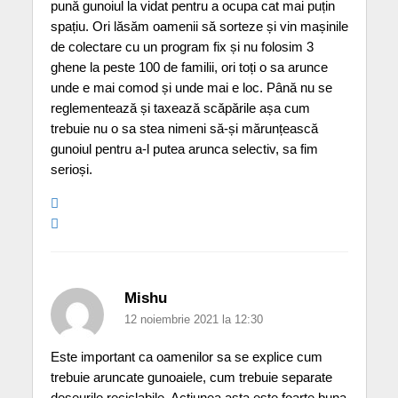
pună gunoiul la vidat pentru a ocupa cat mai puțin
spațiu. Ori lăsăm oamenii să sorteze și vin mașinile
de colectare cu un program fix și nu folosim 3
ghene la peste 100 de familii, ori toți o sa arunce
unde e mai comod și unde mai e loc. Până nu se
reglementează și taxează scăpările așa cum
trebuie nu o sa stea nimeni să-și mărunțească
gunoiul pentru a-l putea arunca selectiv, sa fim
serioși.
Mishu
12 noiembrie 2021 la 12:30
Este important ca oamenilor sa se explice cum
trebuie aruncate gunoaiele, cum trebuie separate
deseurile reciclabile. Actiunea asta este foarte buna