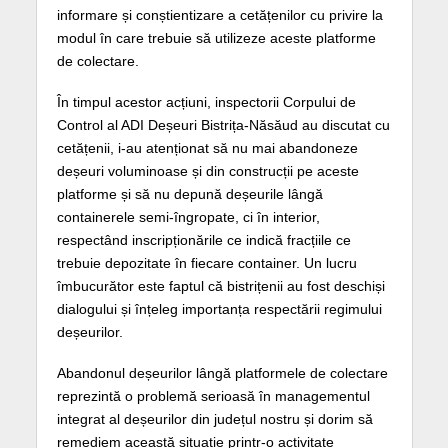
informare și conștientizare a cetățenilor cu privire la
modul în care trebuie să utilizeze aceste platforme
de colectare.
În timpul acestor acțiuni, inspectorii Corpului de
Control al ADI Deșeuri Bistrița-Năsăud au discutat cu
cetățenii, i-au atenționat să nu mai abandoneze
deșeuri voluminoase și din construcții pe aceste
platforme și să nu depună deșeurile lângă
containerele semi-îngropate, ci în interior,
respectând inscripționările ce indică fracțiile ce
trebuie depozitate în fiecare container. Un lucru
îmbucurător este faptul că bistrițenii au fost deschiși
dialogului și înțeleg importanța respectării regimului
deșeurilor.
Abandonul deșeurilor lângă platformele de colectare
reprezintă o problemă serioasă în managementul
integrat al deșeurilor din județul nostru și dorim să
remediem această situație printr-o activitate