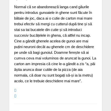
Normal că se abandonează langa cand găurile
pentru introdus gunoaiele in ghene sunt făcute în
bătaie de joc, daca ai o cutie de carton mai mare
trebui efectiv să mergi cu cutterul după tine și să
stai sa tai bucatele din cutie și să introduci
succesiv bucățelele in ghena, că altfel nu incap.
Cine a gândit ghenele acelea de gunoi are mai
puțini neuroni decât au ghenele cm de deschidere
pe unde să bagi gunoiul. Doamne ferește să ai
cumva ceva mai voluminos de aruncat la gunoi. La
carton am impresia că cine le-a gândit a zis “a, păi
ăștia arunca doar cutiile de la pizza (de aia
normala, că doar nu sunt bogați să-și ia la metru)
acolo, ce le trebuie deschidere mai mare”.