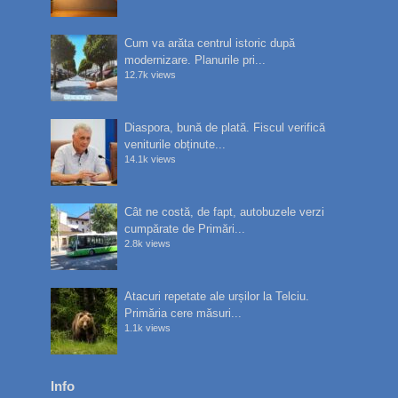
Cum va arăta centrul istoric după
modernizare. Planurile pri...
12.7k views
Diaspora, bună de plată. Fiscul verifică
veniturile obținute...
14.1k views
Cât ne costă, de fapt, autobuzele verzi
cumpărate de Primări...
2.8k views
Atacuri repetate ale urșilor la Telciu.
Primăria cere măsuri...
1.1k views
Info