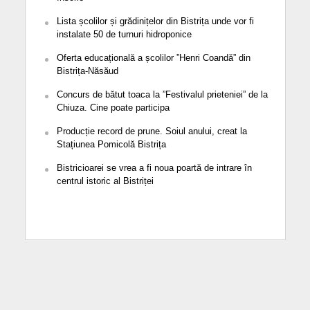
Lista școlilor și grădinițelor din Bistrița unde vor fi
instalate 50 de turnuri hidroponice
Oferta educațională a școlilor ”Henri Coandă” din
Bistrița-Năsăud
Concurs de bătut toaca la ”Festivalul prieteniei” de la
Chiuza. Cine poate participa
Producție record de prune. Soiul anului, creat la
Stațiunea Pomicolă Bistrița
Bistricioarei se vrea a fi noua poartă de intrare în
centrul istoric al Bistriței