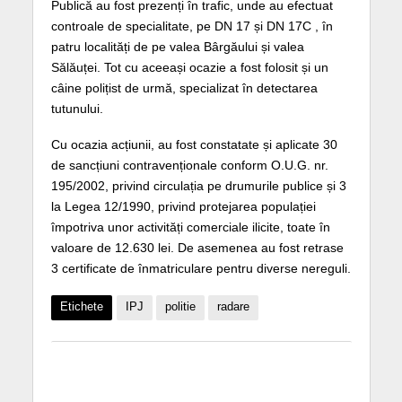
Publică au fost prezenți în trafic, unde au efectuat
controale de specialitate, pe DN 17 și DN 17C , în
patru localități de pe valea Bârgăului și valea
Sălăuței. Tot cu aceeași ocazie a fost folosit și un
câine polițist de urmă, specializat în detectarea
tutunului.
Cu ocazia acțiunii, au fost constatate și aplicate 30
de sancțiuni contravenționale conform O.U.G. nr.
195/2002, privind circulația pe drumurile publice și 3
la Legea 12/1990, privind protejarea populației
împotriva unor activități comerciale ilicite, toate în
valoare de 12.630 lei. De asemenea au fost retrase
3 certificate de înmatriculare pentru diverse nereguli.
Etichete
IPJ
politie
radare