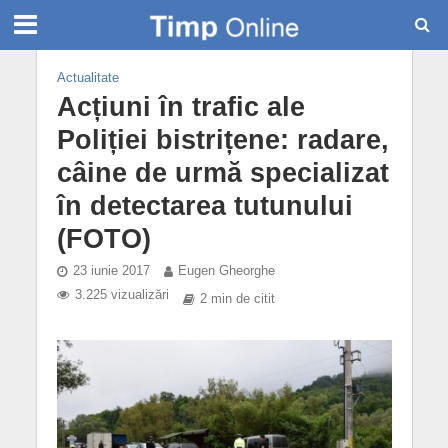
Actualitate
Acțiuni în trafic ale
Poliției bistrițene: radare,
câine de urmă specializat
în detectarea tutunului
(FOTO)
23 iunie 2017
Eugen Gheorghe
3.225 vizualizări
2 min de citit