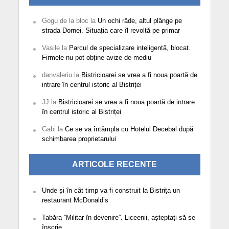
Gogu de la bloc
la
Un ochi râde, altul plânge pe
strada Dornei. Situația care îl revoltă pe primar
Vasile
la
Parcul de specializare inteligentă, blocat.
Firmele nu pot obține avize de mediu
danvaleriu
la
Bistricioarei se vrea a fi noua poartă de
intrare în centrul istoric al Bistriței
JJ
la
Bistricioarei se vrea a fi noua poartă de intrare
în centrul istoric al Bistriței
Gabi
la
Ce se va întâmpla cu Hotelul Decebal după
schimbarea proprietarului
ARTICOLE RECENTE
Unde și în cât timp va fi construit la Bistrița un
restaurant McDonald’s
Tabăra ”Militar în devenire”. Liceenii, așteptați să se
înscrie