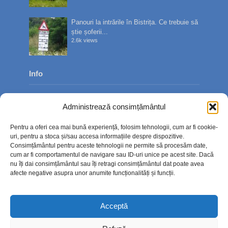
Panouri la intrările în Bistrița. Ce trebuie să
știe șoferii...
2.6k views
Info
Despre noi
Administrează consimțământul
Publicitate
Pentru a oferi cea mai bună experiență, folosim tehnologii, cum ar fi cookie-
Contact
uri, pentru a stoca și/sau accesa informațiile despre dispozitive.
Consimțământul pentru aceste tehnologii ne permite să procesăm date,
Politica de confidențialitate
cum ar fi comportamentul de navigare sau ID-uri unice pe acest site. Dacă
nu îți dai consimțământul sau îți retragi consimțământul dat poate avea
Politică cookie-uri (UE)
afecte negative asupra unor anumite funcționalități și funcții.
Acceptă