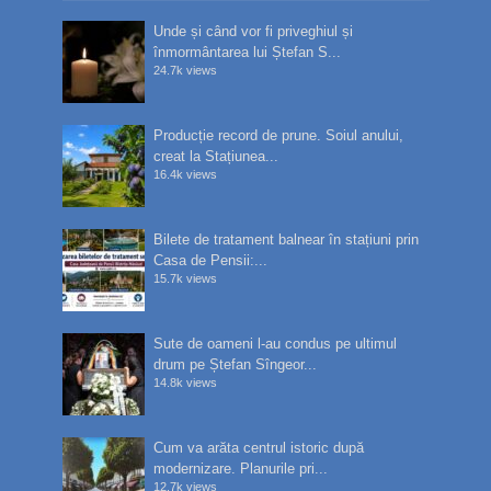
Unde și când vor fi priveghiul și
înmormântarea lui Ștefan S...
24.7k views
Producție record de prune. Soiul anului,
creat la Stațiunea...
16.4k views
Bilete de tratament balnear în stațiuni prin
Casa de Pensii:...
15.7k views
Sute de oameni l-au condus pe ultimul
drum pe Ștefan Sîngeor...
14.8k views
Cum va arăta centrul istoric după
modernizare. Planurile pri...
12.7k views