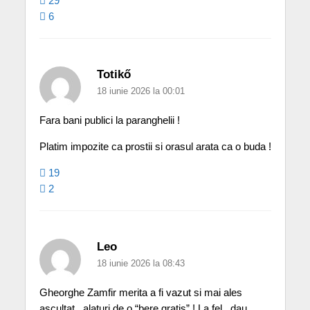
29
6
Totikő
18 iunie 2026 la 00:01
Fara bani publici la paranghelii !
Platim impozite ca prostii si orasul arata ca o buda !
19
2
Leo
18 iunie 2026 la 08:43
Gheorghe Zamfir merita a fi vazut si mai ales
ascultat , alaturi de o “bere gratis” ! La fel , dau