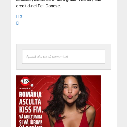
credit d-nei Feli Donose.
3
Apasă aici ca să comentezi