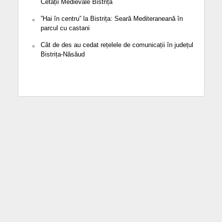
Cetății Medievale Bistrița
”Hai în centru” la Bistrița: Seară Mediteraneană în
parcul cu castani
Cât de des au cedat rețelele de comunicații în județul
Bistrița-Năsăud