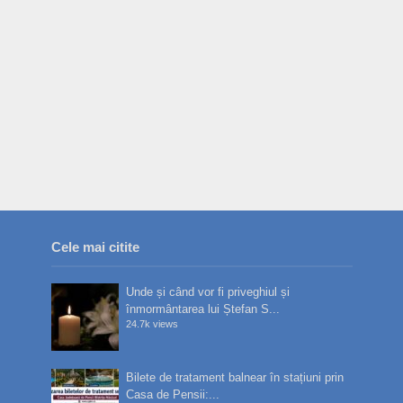
Cele mai citite
Unde și când vor fi priveghiul și
înmormântarea lui Ștefan S...
24.7k views
Bilete de tratament balnear în stațiuni prin
Casa de Pensii:...