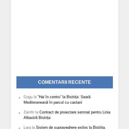
COMENTARII RECENTE
Gogu
la
”Hai în centru” la Bistrița: Seară
Mediteraneană în parcul cu castani
Zamfir
la
Contract de proiectare semnat pentru Linia
Albastră Bistrița
Lara
la
Sistem de supraveghere extins la Bistrița.