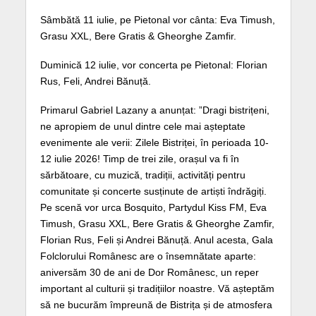
Sâmbătă 11 iulie, pe Pietonal vor cânta: Eva Timush,
Grasu XXL, Bere Gratis & Gheorghe Zamfir.
Duminică 12 iulie, vor concerta pe Pietonal: Florian
Rus, Feli, Andrei Bănuță.
Primarul Gabriel Lazany a anunțat: ”Dragi bistrițeni,
ne apropiem de unul dintre cele mai așteptate
evenimente ale verii: Zilele Bistriței, în perioada 10-
12 iulie 2026! Timp de trei zile, orașul va fi în
sărbătoare, cu muzică, tradiții, activități pentru
comunitate și concerte susținute de artiști îndrăgiți.
Pe scenă vor urca Bosquito, Partydul Kiss FM, Eva
Timush, Grasu XXL, Bere Gratis & Gheorghe Zamfir,
Florian Rus, Feli și Andrei Bănuță. Anul acesta, Gala
Folclorului Românesc are o însemnătate aparte:
aniversăm 30 de ani de Dor Românesc, un reper
important al culturii și tradițiilor noastre. Vă așteptăm
să ne bucurăm împreună de Bistrița și de atmosfera