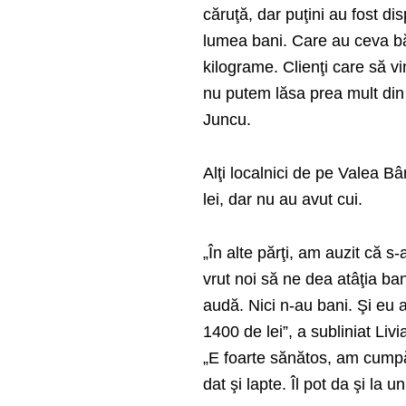
căruţă, dar puţini au fost di
lumea bani. Care au ceva băn
kilograme. Clienţi care să vi
nu putem lăsa prea mult din 
Juncu.
Alţi localnici de pe Valea B
lei, dar nu au avut cui.
„În alte părţi, am auzit că s
vrut noi să ne dea atâţia ban
audă. Nici n-au bani. Şi eu
1400 de lei”, a subliniat Li
„E foarte sănătos, am cumpăr
dat şi lapte. Îl pot da şi la 