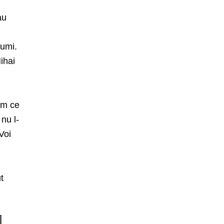
au
fumi.
Mihai
em ce
nu l-
Voi
t