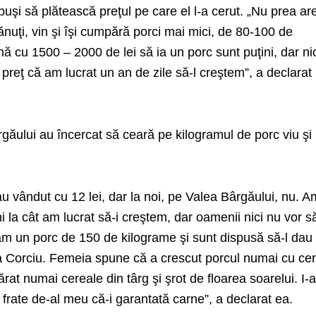
spuşi să plătească preţul pe care el l-a cerut. „Nu prea ar
uţi, vin şi îşi cumpără porci mai mici, de 80-100 de
nă cu 1500 – 2000 de lei să ia un porc sunt puţini, dar nic
preţ că am lucrat un an de zile să-l creştem”, a declarat
ârgăului au încercat să ceară pe kilogramul de porc viu şi
-au vândut cu 12 lei, dar la noi, pe Valea Bârgăului, nu. Am
i la cât am lucrat să-i creştem, dar oamenii nici nu vor s
 am un porc de 150 de kilograme şi sunt dispusă să-l dau
via Corciu. Femeia spune că a crescut porcul numai cu cer
at numai cereale din târg şi şrot de floarea soarelui. I-
un frate de-al meu că-i garantată carne”, a declarat ea.