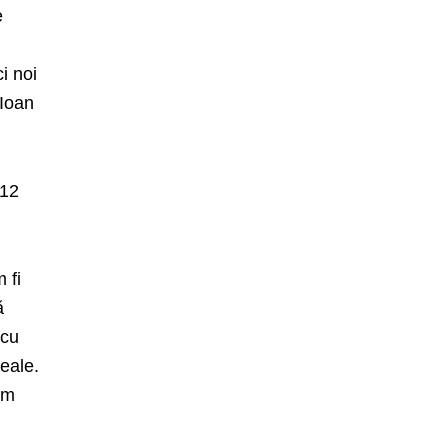
e
i noi
 Ioan
 12
 fi
ă
 cu
eale.
am