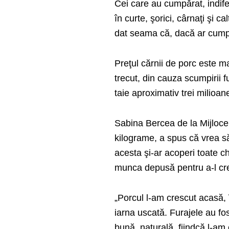
Cei care au cumpărat, indife
în curte, şorici, cârnaţi şi c
dat seama că, dacă ar cumpă
Preţul cărnii de porc este 
trecut, din cauza scumpirii f
taie aproximativ trei milioan
Sabina Bercea de la Mijlocen
kilograme, a spus că vrea să
acesta şi-ar acoperi toate ch
munca depusă pentru a-l cr
„Porcul l-am crescut acasă, 
iarna uscată. Furajele au f
bună, naturală, fiindcă l-am