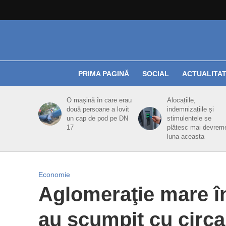
PRIMA PAGINĂ
SOCIAL
ACTUALITA
O mașină în care erau
Alocațiile,
două persoane a lovit
indemnizațiile și
un cap de pod pe DN
stimulentele se
17
plătesc mai devrem
luna aceasta
Economie
Aglomeraţie mare în 
au scumpit cu circa