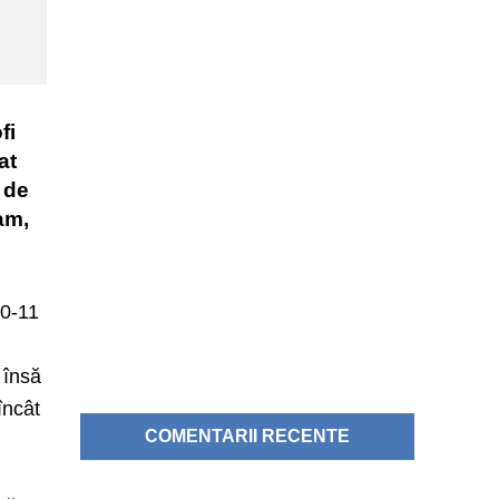
fi
at
 de
ram,
10-11
 însă
încât
COMENTARII RECENTE