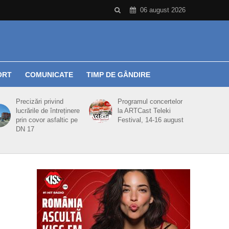
06 august 2026
ORT
COMUNICATE
TIMP DE GÂNDIRE
Precizări privind
Programul concertelor
lucrările de întreținere
la ARTCast Teleki
prin covor asfaltic pe
Festival, 14-16 august
DN 17