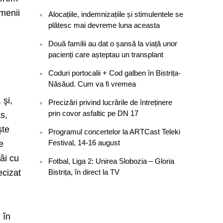
amenii
Alocațiile, indemnizațiile și stimulentele se
plătesc mai devreme luna aceasta
Două familii au dat o șansă la viață unor
pacienți care așteptau un transplant
.
Coduri portocalii + Cod galben în Bistrița-
Năsăud. Cum va fi vremea
 şi,
Precizări privind lucrările de întreținere
prin covor asfaltic pe DN 17
s,
şte
Programul concertelor la ARTCast Teleki
Festival, 14-16 august
e
âi cu
Fotbal, Liga 2: Unirea Slobozia – Gloria
ecizat
Bistrița, în direct la TV
 în