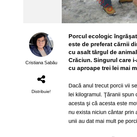
Porcul ecologic îngrăşat 
este de preferat cărnii 
cu asalt târgul de anima
Crăciun. Singurul care i-
Cristiana Sabău
cu aproape trei lei mai m
Dacă anul trecut porcii vii 
Distribuie!
lei kilogramul. Ţăranii spu
acesta şi că acesta este mot
nu exista niciun cântar prin 
unii au dat mai mult pe porci,