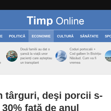
TE
POLITICĂ
ECONOMIE
CULTURĂ
SĂNĂTATE
SP
Două familii au dat o
Coduri portocalii +
șansă la viață unor
Cod galben în Bistrița-
pacienți care așteptau
Năsăud. Cum va fi
e
un transplant
vremea
târguri, deşi porcii s-
 30% faţă de anul