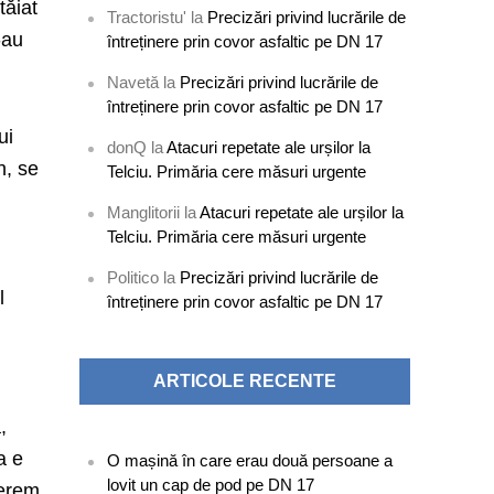
tăiat
Tractoristu'
la
Precizări privind lucrările de
-au
întreținere prin covor asfaltic pe DN 17
Navetă
la
Precizări privind lucrările de
întreținere prin covor asfaltic pe DN 17
ui
donQ
la
Atacuri repetate ale urșilor la
n, se
Telciu. Primăria cere măsuri urgente
Manglitorii
la
Atacuri repetate ale urșilor la
Telciu. Primăria cere măsuri urgente
Politico
la
Precizări privind lucrările de
l
întreținere prin covor asfaltic pe DN 17
ARTICOLE RECENTE
,
a e
O mașină în care erau două persoane a
lovit un cap de pod pe DN 17
Cerem