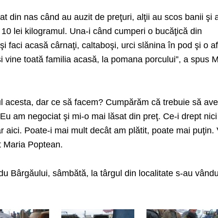
 din nas când au auzit de preţuri, alţii au scos banii şi 
0 lei kilogramul. Una-i când cumperi o bucăţică din
 şi faci acasă cârnaţi, caltaboşi, urci slănina în pod şi o a
ai şi vine toată familia acasă, la pomana porcului”, a spus 
ul acesta, dar ce să facem? Cumpărăm că trebuie să av
u am negociat şi mi-o mai lăsat din preţ. Ce-i drept nici 
 aici. Poate-i mai mult decât am plătit, poate mai puţin. 
at Maria Poptean.
undu Bârgăului, sâmbătă, la târgul din localitate s-au vându