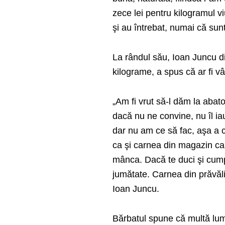
zece lei pentru kilogramul 
şi au întrebat, numai că sun
La rândul său, Ioan Juncu di
kilograme, a spus că ar fi vâ
„Am fi vrut să-l dăm la abato
dacă nu ne convine, nu îl ia
dar nu am ce să fac, aşa a c
ca şi carnea din magazin care
mânca. Dacă te duci şi cump
jumătate. Carnea din prăvăli
Ioan Juncu.
Bărbatul spune că multă lume