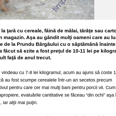
la ţară cu cereale, făină de mălai, tărâţe sau carto
din magazin. Aşa au gândit mulţi oameni care au lu
le de la Prundu Bârgăului cu o săptămână înainte
a făcut să ezite a fost preţul de 10-11 lei pe kilog
ult faţă de anul trecut.
se vindeau cu 7-8 lei kilogramul, acum au ajuns să coste 
n că au fost scumpe cerealele într-un an secetos precum
ivul pentru care cer mai mulţi bani pentru porcii vii. Cum
apropiere, evaluările cantitative se făceau “din ochi” aşa 
 iar alţii mai puţin.