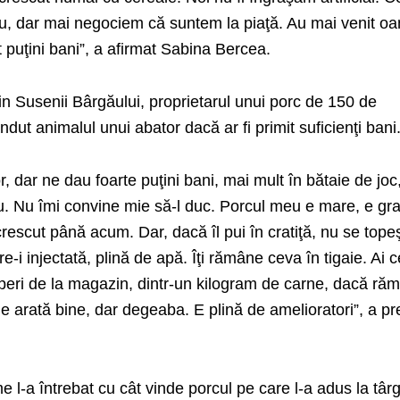
viu, dar mai negociem că suntem la piaţă. Au mai venit o
t puţini bani”, a afirmat Sabina Bercea.
n Susenii Bârgăului, proprietarul unui porc de 150 de
ndut animalul unui abator dacă ar fi primit suficienţi bani
r, dar ne dau foarte puţini bani, mai mult în bătaie de joc,
u. Nu îmi convine mie să-l duc. Porcul meu e mare, e gra
rescut până acum. Dar, dacă îl pui în cratiţă, nu se tope
-i injectată, plină de apă. Îţi rămâne ceva în tigaie. Ai c
eri de la magazin, dintr-un kilogram de carne, dacă răm
e arată bine, dar degeaba. E plină de amelioratori”, a pr
 l-a întrebat cu cât vinde porcul pe care l-a adus la târg