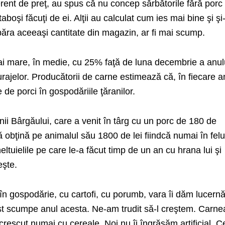
rent de preţ, au spus că nu concep sărbătorile fără porc 
altaboşi făcuţi de ei. Alţii au calculat cum ies mai bine şi şi
ra aceeaşi cantitate din magazin, ar fi mai scump.
mai mare, în medie, cu 25% faţă de luna decembrie a anul
urajelor. Producătorii de carne estimează că, în fiecare a
e de porci în gospodăriile ţăranilor.
ii Bârgăului, care a venit în târg cu un porc de 180 de
 obţină pe animalul său 1800 de lei fiindcă numai în felu
eltuielile pe care le-a făcut timp de un an cu hrana lui şi
eşte.
în gospodărie, cu cartofi, cu porumb, vara îi dăm lucernă
ost scumpe anul acesta. Ne-am trudit să-l creştem. Carne
 crescut numai cu cereale. Noi nu îi îngrăşăm artificial. 