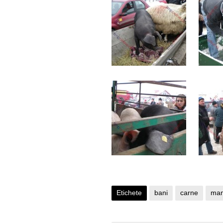
Etichete
bani
carne
man