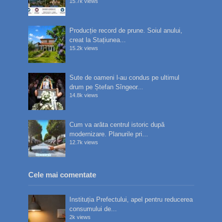
15.7k views
Producție record de prune. Soiul anului,
creat la Stațiunea...
15.2k views
Sute de oameni l-au condus pe ultimul
drum pe Ștefan Sîngeor...
14.8k views
Cum va arăta centrul istoric după
modernizare. Planurile pri...
12.7k views
Cele mai comentate
Instituția Prefectului, apel pentru reducerea
consumului de...
2k views