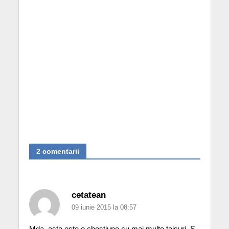
2 comentarii
cetatean
09 iunie 2015 la 08:57
Mda, asta este o chestiune cu mai multe taisuri. S-