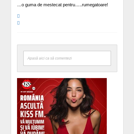
…o guma de mestecat pentru…..rumegatoare!
Apasă aici ca să comentezi