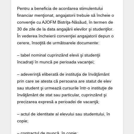
Pentru a beneficia de acordarea stimulentului
financiar menţionat, angajatorii trebuie să încheie o
convenţie cu AJOFM Bistriţa-Năsăud, în termen de
30 de zile de la data angajării elevilor şi studenţilor.
În vederea încheierii convenţiei angajatorii depun o
cerere, însoţită de următoarele documente:
– tabel nominal cuprinzând elevii şi studenţii
încadraţi în muncă pe perioada vacanţei;
– adeverinţă eliberată de instituţia de învăţământ
prin care se atesta că persoana are statut de elev
sau student şi urmează cursurile într-o instituţie de
învăţământ de stat sau particular, cuprinzând şi
precizarea expresă a perioadei de vacanţă;
– actul de identitate al elevului sau studentului, în
copie;
– contractul de muncă, în copie;