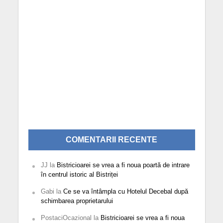
COMENTARII RECENTE
JJ
la
Bistricioarei se vrea a fi noua poartă de intrare
în centrul istoric al Bistriței
Gabi
la
Ce se va întâmpla cu Hotelul Decebal după
schimbarea proprietarului
PostaciOcazional
la
Bistricioarei se vrea a fi noua