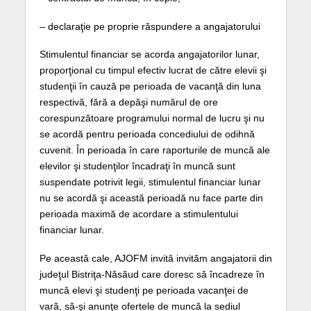
– declaraţie pe proprie răspundere a angajatorului
Stimulentul financiar se acorda angajatorilor lunar,
proporţional cu timpul efectiv lucrat de către elevii şi
studenţii în cauză pe perioada de vacanţă din luna
respectivă, fără a depăşi numărul de ore
corespunzătoare programului normal de lucru şi nu
se acordă pentru perioada concediului de odihnă
cuvenit. În perioada în care raporturile de muncă ale
elevilor şi studenţilor încadraţi în muncă sunt
suspendate potrivit legii, stimulentul financiar lunar
nu se acordă şi această perioadă nu face parte din
perioada maximă de acordare a stimulentului
financiar lunar.
Pe această cale, AJOFM invită invităm angajatorii din
judeţul Bistriţa-Năsăud care doresc să încadreze în
muncă elevi şi studenţi pe perioada vacanţei de
vară, să-şi anunţe ofertele de muncă la sediul