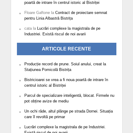
poartă de intrare în centrul istoric al Bistriței
Floare Gaftone
la
Contract de proiectare semnat
pentru Linia Albastră Bistrița
cata
la
Lucrări complexe la magistrala de pe
Industriei. Există riscul de noi avarii
ARTICOLE RECENTE
Producție record de prune. Soiul anului, creat la
Stațiunea Pomicolă Bistrița
Bistricioarei se vrea a fi noua poartă de intrare în
centrul istoric al Bistriței
Parcul de specializare inteligentă, blocat. Firmele nu
pot obține avize de mediu
Un ochi râde, altul plânge pe strada Dornei. Situația
care îl revoltă pe primar
Lucrări complexe la magistrala de pe Industriei.
Există riscul de noi avarii