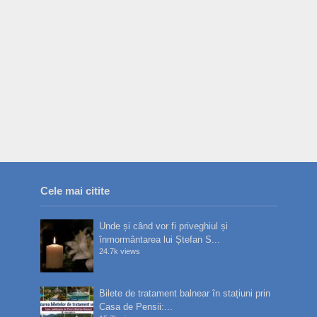
Cele mai citite
Unde și când vor fi priveghiul și
înmormântarea lui Ștefan S...
24.7k views
Bilete de tratament balnear în stațiuni prin
Casa de Pensii:...