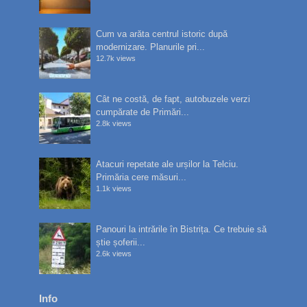
Cum va arăta centrul istoric după
modernizare. Planurile pri...
12.7k views
Cât ne costă, de fapt, autobuzele verzi
cumpărate de Primări...
2.8k views
Atacuri repetate ale urșilor la Telciu.
Primăria cere măsuri...
1.1k views
Panouri la intrările în Bistrița. Ce trebuie să
știe șoferii...
2.6k views
Info