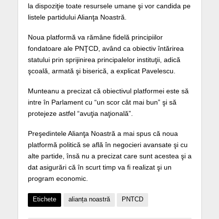
la dispoziţie toate resursele umane şi vor candida pe
listele partidului Alianţa Noastră.
Noua platformă va rămâne fidelă principiilor
fondatoare ale PNŢCD, având ca obiectiv întărirea
statului prin sprijinirea principalelor instituţii, adică
şcoală, armată şi biserică, a explicat Pavelescu.
Munteanu a precizat că obiectivul platformei este să
intre în Parlament cu “un scor cât mai bun” şi să
protejeze astfel “avuţia naţională”.
Preşedintele Alianţa Noastră a mai spus că noua
platformă politică se află în negocieri avansate şi cu
alte partide, însă nu a precizat care sunt acestea şi a
dat asigurări că în scurt timp va fi realizat şi un
program economic.
Etichete
alianța noastră
PNTCD