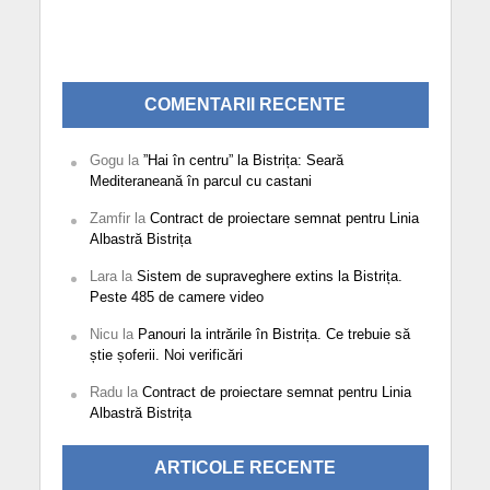
COMENTARII RECENTE
Gogu
la
”Hai în centru” la Bistrița: Seară
Mediteraneană în parcul cu castani
Zamfir
la
Contract de proiectare semnat pentru Linia
Albastră Bistrița
Lara
la
Sistem de supraveghere extins la Bistrița.
Peste 485 de camere video
Nicu
la
Panouri la intrările în Bistrița. Ce trebuie să
știe șoferii. Noi verificări
Radu
la
Contract de proiectare semnat pentru Linia
Albastră Bistrița
ARTICOLE RECENTE