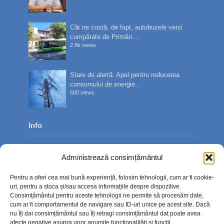
Cât ne costă, de fapt, autobuzele verzi
cumpărate de Primări...
2.8k views
Stare de alertă: Apel pentru reducerea
consumului de energie...
600 views
Info
Despre noi
Administrează consimțământul
Publicitate
Pentru a oferi cea mai bună experiență, folosim tehnologii, cum ar fi cookie-
Contact
uri, pentru a stoca și/sau accesa informațiile despre dispozitive.
Consimțământul pentru aceste tehnologii ne permite să procesăm date,
Politica de confidențialitate
cum ar fi comportamentul de navigare sau ID-uri unice pe acest site. Dacă
nu îți dai consimțământul sau îți retragi consimțământul dat poate avea
Politică cookie-uri (UE)
afecte negative asupra unor anumite funcționalități și funcții.