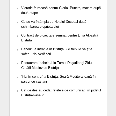
Victorie frumoasă pentru Gloria. Punctaj maxim după
două etape
Ce se va întâmpla cu Hotelul Decebal după
schimbarea proprietarului
Contract de proiectare semnat pentru Linia Albastră
Bistrița
Panouri la intrările în Bistrița. Ce trebuie să știe
șoferii. Noi verificări
Restaurare încheiată la Turnul Dogarilor și Zidul
Cetății Medievale Bistrița
”Hai în centru” la Bistrița: Seară Mediteraneană în
parcul cu castani
Cât de des au cedat rețelele de comunicații în județul
Bistrița-Năsăud