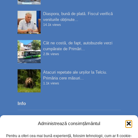
Diaspora, bună de plată. Fiscul verifică
veniturile obținute...
14.1k views
Cât ne costă, de fapt, autobuzele verzi
cumpărate de Primări...
2.8k views
Atacuri repetate ale urșilor la Telciu.
Primăria cere măsuri...
1.1k views
Info
Despre noi
Administrează consimțământul
Publicitate
Pentru a oferi cea mai bună experiență, folosim tehnologii, cum ar fi cookie-