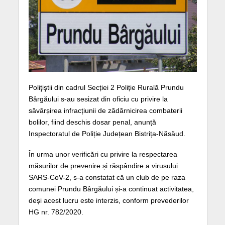
Poliţiştii din cadrul Secției 2 Poliție Rurală Prundu
Bârgăului s-au sesizat din oficiu cu privire la
săvârșirea infracțiunii de zădărnicirea combaterii
bolilor, fiind deschis dosar penal, anunță
Inspectoratul de Poliție Județean Bistrița-Năsăud.
În urma unor verificări cu privire la respectarea
măsurilor de prevenire și răspândire a virusului
SARS-CoV-2, s-a constatat că un club de pe raza
comunei Prundu Bârgăului și-a continuat activitatea,
deși acest lucru este interzis, conform prevederilor
HG nr. 782/2020.