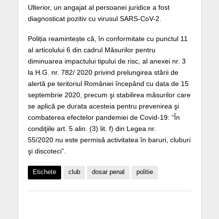
Ulterior, un angajat al persoanei juridice a fost
diagnosticat pozitiv cu virusul SARS-CoV-2.
Poliția reamintește că, în conformitate cu punctul 11
al articolului 6 din cadrul Măsurilor pentru
diminuarea impactului tipului de risc, al anexei nr. 3
la H.G. nr. 782/ 2020 privind prelungirea stării de
alertă pe teritoriul României începând cu data de 15
septembrie 2020, precum şi stabilirea măsurilor care
se aplică pe durata acesteia pentru prevenirea şi
combaterea efectelor pandemiei de Covid-19: “În
condiţiile art. 5 alin. (3) lit. f) din Legea nr.
55/2020 nu este permisă activitatea în baruri, cluburi
şi discoteci”.
Etichete
club
dosar penal
politie