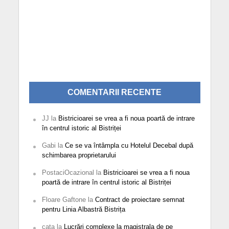
COMENTARII RECENTE
JJ
la
Bistricioarei se vrea a fi noua poartă de intrare
în centrul istoric al Bistriței
Gabi
la
Ce se va întâmpla cu Hotelul Decebal după
schimbarea proprietarului
PostaciOcazional
la
Bistricioarei se vrea a fi noua
poartă de intrare în centrul istoric al Bistriței
Floare Gaftone
la
Contract de proiectare semnat
pentru Linia Albastră Bistrița
cata
la
Lucrări complexe la magistrala de pe