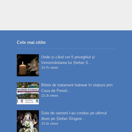
Cele mai citite
Unde și când vor fi priveghiul și
înmormântarea lui Ștefan S...
24.7k views
Bilete de tratament balnear în stațiuni prin
Casa de Pensii:...
15.2k views
Sute de oameni l-au condus pe ultimul
drum pe Ștefan Sîngeor...
14.1k views