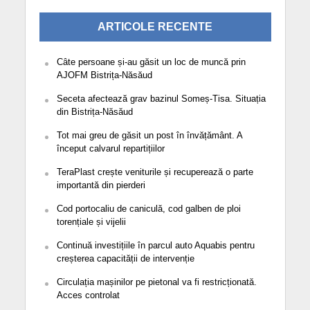
ARTICOLE RECENTE
Câte persoane și-au găsit un loc de muncă prin
AJOFM Bistrița-Năsăud
Seceta afectează grav bazinul Someș-Tisa. Situația
din Bistrița-Năsăud
Tot mai greu de găsit un post în învățământ. A
început calvarul repartițiilor
TeraPlast crește veniturile și recuperează o parte
importantă din pierderi
Cod portocaliu de caniculă, cod galben de ploi
torențiale și vijelii
Continuă investițiile în parcul auto Aquabis pentru
creșterea capacității de intervenție
Circulația mașinilor pe pietonal va fi restricționată.
Acces controlat