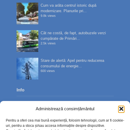
Cum va arăta centrul istoric după
modernizare. Planurile pri...
9.8k views
Cât ne costă, de fapt, autobuzele verzi
cumpărate de Primări...
2.5k views
Stare de alertă: Apel pentru reducerea
consumului de energie...
600 views
Info
Despre noi
Administrează consimțământul
Publicitate
Pentru a oferi cea mai bună experiență, folosim tehnologii, cum ar fi cookie-
Contact
uri, pentru a stoca și/sau accesa informațiile despre dispozitive.