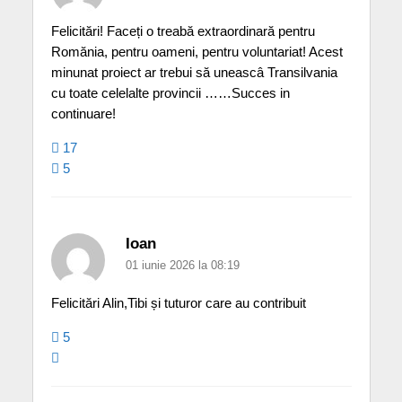
Felicitări! Faceți o treabă extraordinară pentru
Romănia, pentru oameni, pentru voluntariat! Acest
minunat proiect ar trebui să uneascâ Transilvania
cu toate celelalte provincii ……Succes in
continuare!
17
5
Ioan
01 iunie 2026 la 08:19
Felicitări Alin,Tibi și tuturor care au contribuit
5