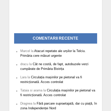
COMENTARII RECENTE
Marcel
la
Atacuri repetate ale urșilor la Telciu.
Primăria cere măsuri urgente
dracu
la
Cât ne costă, de fapt, autobuzele verzi
cumpărate de Primăria Bistrița
Lara
la
Circulația mașinilor pe pietonal va fi
restricționată. Acces controlat
Tataia si arama
la
Circulația mașinilor pe pietonal va
fi restricționată. Acces controlat
Dragnea
la
Fără parcare supraetajată, dar cu piață, în
zona Independenței Nord