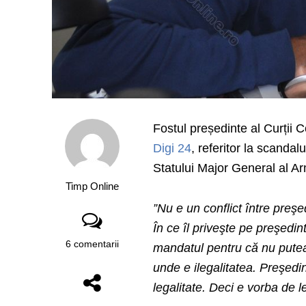
Fostul președinte al Curții 
Digi 24
, referitor la scandal
Statului Major General al A
Timp Online
”Nu e un conflict între preş
În ce îl priveşte pe preşedin
6 comentarii
mandatul pentru că nu putea
unde e ilegalitatea. Preşedi
legalitate. Deci e vorba de le