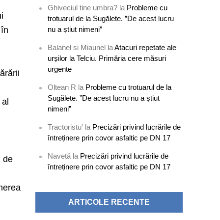
Ghiveciul tine umbra?
la
Probleme cu
i
trotuarul de la Sugălete. ”De acest lucru
 în
nu a știut nimeni”
Balanel si Miaunel
la
Atacuri repetate ale
urșilor la Telciu. Primăria cere măsuri
urgente
rării
Oltean R
la
Probleme cu trotuarul de la
Sugălete. ”De acest lucru nu a știut
 al
nimeni”
Tractoristu'
la
Precizări privind lucrările de
întreținere prin covor asfaltic pe DN 17
Navetă
la
Precizări privind lucrările de
i de
întreținere prin covor asfaltic pe DN 17
unerea
ARTICOLE RECENTE