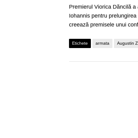
Premierul Viorica Dăncilă a
Iohannis pentru prelungirea 
creează premisele unui confli
Etichete
armata
Augustin 