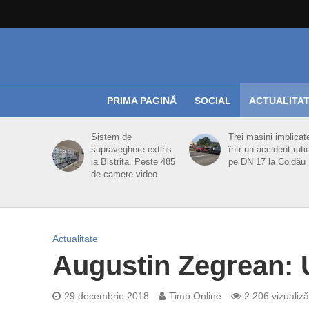
PRIMA PAGINĂ
SOCIAL
ACTUALITA
Sistem de
Trei mașini implicat
supraveghere extins
într-un accident ruti
la Bistrița. Peste 485
pe DN 17 la Coldău
de camere video
Actualitate
Augustin Zegrean: U
29 decembrie 2018
Timp Online
2.206 vizualiză