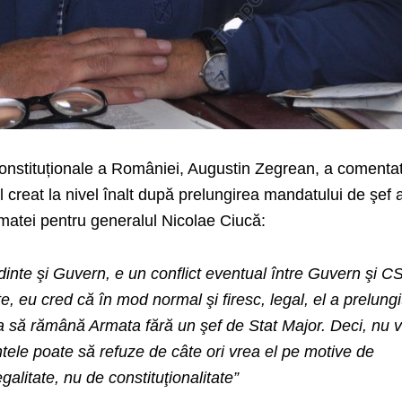
Constituționale a României, Augustin Zegrean, a comentat
ul creat la nivel înalt după prelungirea mandatului de şef a
rmatei pentru generalul Nicolae Ciucă:
edinte şi Guvern, e un conflict eventual între Guvern şi C
te, eu cred că în mod normal şi firesc, legal, el a prelungi
 să rămână Armata fără un şef de Stat Major. Deci, nu 
ntele poate să refuze de câte ori vrea el pe motive de
galitate, nu de constituţionalitate”