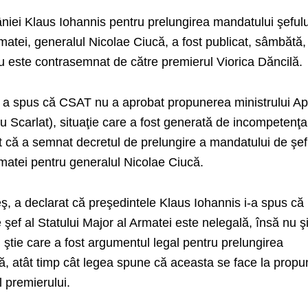
niei Klaus Iohannis pentru prelungirea mandatului şefulu
matei, generalul Nicolae Ciucă, a fost publicat, sâmbătă,
nu este contrasemnat de către premierul Viorica Dăncilă.
 a spus că CSAT nu a aprobat propunerea ministrului Apă
u Scarlat), situaţie care a fost generată de incompetenţa
 că a semnat decretul de prelungire a mandatului de şef
rmatei pentru generalul Nicolae Ciucă.
Leş, a declarat că preşedintele Klaus Iohannis i-a spus că
şef al Statului Major al Armatei este nelegală, însă nu ş
 ştie care a fost argumentul legal pentru prelungirea
ă, atât timp cât legea spune că aceasta se face la prop
l premierului.