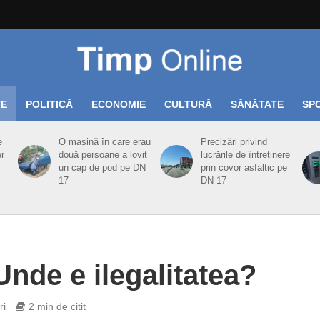
TE
POLITICĂ
ECONOMIE
CULTURĂ
SĂNĂTATE
SP
e
O mașină în care erau
Precizări privind
er
două persoane a lovit
lucrările de întreținere
un cap de pod pe DN
prin covor asfaltic pe
17
DN 17
nde e ilegalitatea?
ri
2 min de citit