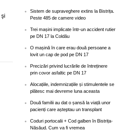
Sistem de supraveghere extins la Bistrița.
 şi
Peste 485 de camere video
Trei mașini implicate într-un accident rutier
pe DN 17 la Coldău
O mașină în care erau două persoane a
lovit un cap de pod pe DN 17
Precizări privind lucrările de întreținere
prin covor asfaltic pe DN 17
Alocațiile, indemnizațiile și stimulentele se
plătesc mai devreme luna aceasta
Două familii au dat o șansă la viață unor
pacienți care așteptau un transplant
Coduri portocalii + Cod galben în Bistrița-
Năsăud. Cum va fi vremea