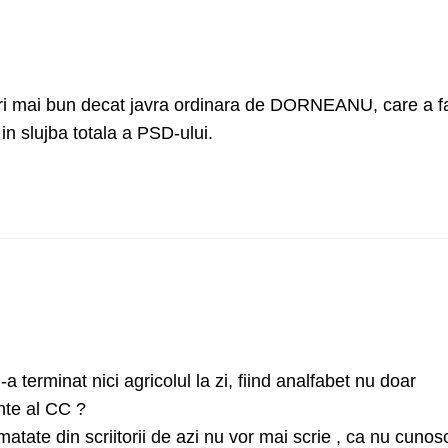
ri mai bun decat javra ordinara de DORNEANU, care a f
n slujba totala a PSD-ului.
 terminat nici agricolul la zi, fiind analfabet nu doar
inte al CC ?
atate din scriitorii de azi nu vor mai scrie , ca nu cunos