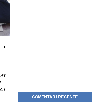
 la
l
SAT.
t
văd
COMENTARII RECENTE