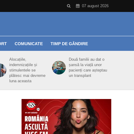
07 august 2026
ORT
COMUNICATE
TIMP DE GÂNDIRE
Alocațiile,
Două familii au dat o
indemnizațiile și
șansă la viață unor
stimulentele se
pacienți care așteptau
plătesc mai devreme
un transplant
luna aceasta