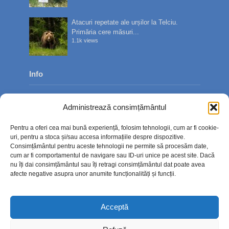
Atacuri repetate ale urșilor la Telciu.
Primăria cere măsuri...
1.1k views
Info
Despre noi
Administrează consimțământul
Publicitate
Pentru a oferi cea mai bună experiență, folosim tehnologii, cum ar fi cookie-
Contact
uri, pentru a stoca și/sau accesa informațiile despre dispozitive.
Consimțământul pentru aceste tehnologii ne permite să procesăm date,
Politica de confidențialitate
cum ar fi comportamentul de navigare sau ID-uri unice pe acest site. Dacă
nu îți dai consimțământul sau îți retragi consimțământul dat poate avea
Politică cookie-uri (UE)
afecte negative asupra unor anumite funcționalități și funcții.
Acceptă