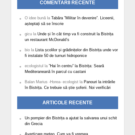
COMENTARII RECENTE
O idee bună
la
Tabăra ”Militar în devenire”. Liceenii,
așteptați să se înscrie
gicu
la
Unde și în cât timp va fi construit la Bistrița
un restaurant McDonald’s
bio
la
Lista școlilor și grădinițelor din Bistrița unde vor
fi instalate 50 de turnuri hidroponice
ecologistul
la
”Hai în centru” la Bistrița: Seară
Mediteraneană în parcul cu castani
Balan Marius -Horea- ecologist
la
Panouri la intrările
în Bistrița. Ce trebuie să știe șoferii. Noi verificări
ARTICOLE RECENTE
Un pompier din Bistrița a ajutat la salvarea unui schit
din Grecia
Avertizare meteo. Cum va fi vremea