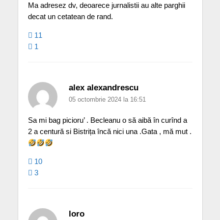
Ma adresez dv, deoarece jurnalistii au alte parghii
decat un cetatean de rand.
11
1
alex alexandrescu
05 octombrie 2024 la 16:51
Sa mi bag picioru’ . Becleanu o să aibă în curînd a
2 a centură si Bistrița încă nici una .Gata , mă mut .
10
3
loro