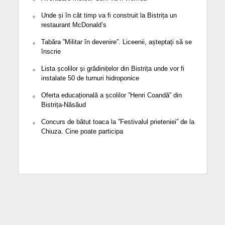
Unde și în cât timp va fi construit la Bistrița un
restaurant McDonald’s
Tabăra ”Militar în devenire”. Liceenii, așteptați să se
înscrie
Lista școlilor și grădinițelor din Bistrița unde vor fi
instalate 50 de turnuri hidroponice
Oferta educațională a școlilor ”Henri Coandă” din
Bistrița-Năsăud
Concurs de bătut toaca la ”Festivalul prieteniei” de la
Chiuza. Cine poate participa