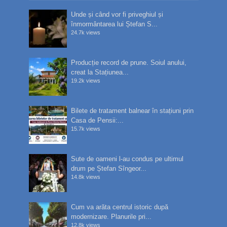
Unde și când vor fi priveghiul și
înmormântarea lui Ștefan S...
24.7k views
Producție record de prune. Soiul anului,
creat la Stațiunea...
19.2k views
Bilete de tratament balnear în stațiuni prin
Casa de Pensii:...
15.7k views
Sute de oameni l-au condus pe ultimul
drum pe Ștefan Sîngeor...
14.8k views
Cum va arăta centrul istoric după
modernizare. Planurile pri...
12.8k views