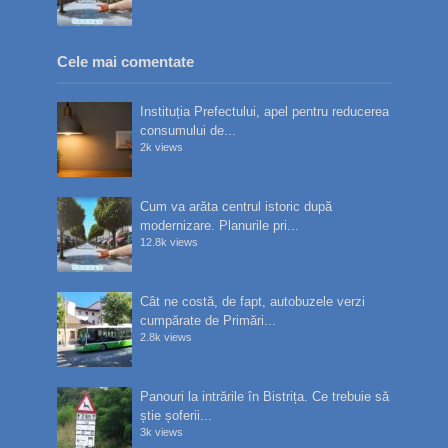
Cele mai comentate
Instituția Prefectului, apel pentru reducerea
consumului de...
2k views
Cum va arăta centrul istoric după
modernizare. Planurile pri...
12.8k views
Cât ne costă, de fapt, autobuzele verzi
cumpărate de Primări...
2.8k views
Panouri la intrările în Bistrița. Ce trebuie să
știe șoferii...
3k views