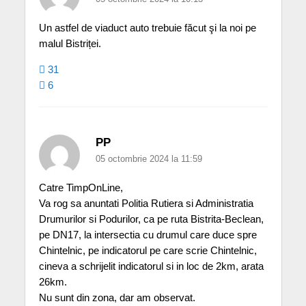
Un astfel de viaduct auto trebuie făcut şi la noi pe
malul Bistriței.
31
6
PP
05 octombrie 2024 la 11:59
Catre TimpOnLine,
Va rog sa anuntati Politia Rutiera si Administratia
Drumurilor si Podurilor, ca pe ruta Bistrita-Beclean,
pe DN17, la intersectia cu drumul care duce spre
Chintelnic, pe indicatorul pe care scrie Chintelnic,
cineva a schrijelit indicatorul si in loc de 2km, arata
26km.
Nu sunt din zona, dar am observat.