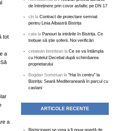
ul
de întreținere prin covor asfaltic pe DN 17
cln
la
Contract de proiectare semnat
pentru Linia Albastră Bistrița
cata
la
Panouri la intrările în Bistrița. Ce
ă tot
trebuie să știe șoferii. Noi verificări
cetatean bistritean
la
Ce se va întâmpla
re a
cu Hotelul Decebal după schimbarea
. Să
proprietarului
Bogdan Somesan
la
”Hai în centru” la
Bistrița: Seară Mediteraneană în parcul cu
castani
lar
e
ARTICOLE RECENTE
are a
Bistricioarei se vrea a fi noua poartă de