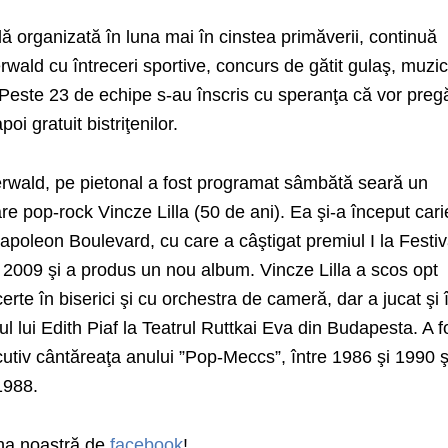
lă organizată în luna mai în cinstea primăverii, continuă
wald cu întreceri sportive, concurs de gătit gulaş, muzi
. Peste 23 de echipe s-au înscris cu speranţa că vor pregă
oi gratuit bistriţenilor.
rwald, pe pietonal a fost programat sâmbătă seară un
re pop-rock Vincze Lilla (50 de ani). Ea şi-a început cari
poleon Boulevard, cu care a câştigat premiul I la Festiv
n 2009 şi a produs un nou album. Vincze Lilla a scos opt
rte în biserici şi cu orchestra de cameră, dar a jucat şi 
lul lui Edith Piaf la Teatrul Ruttkai Eva din Budapesta. A f
cutiv cântăreaţa anului ”Pop-Meccs”, între 1986 şi 1990 ş
1988.
ina noastră de
facebook
!