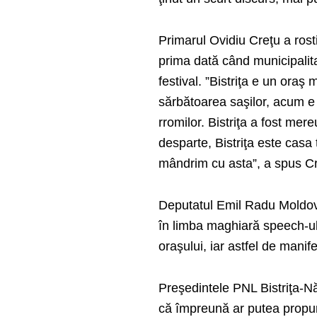
Primarul Ovidiu Creţu a rosti
prima dată când municipalitat
festival. ”Bistriţa e un oraş 
sărbătoarea saşilor, acum e 
rromilor. Bistriţa a fost m
desparte, Bistriţa este casa
mândrim cu asta”, a spus Cr
Deputatul Emil Radu Moldovan
în limba maghiară speech-ul 
oraşului, iar astfel de manife
Preşedintele PNL Bistriţa-Nă
că împreună ar putea propun