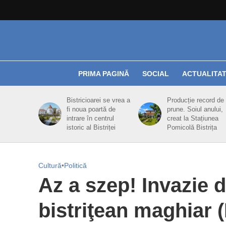
PRIMA PAGINĂ
SOCIAL
ACTUALITA
Bistricioarei se vrea a
Producție record de
fi noua poartă de
prune. Soiul anului,
intrare în centrul
creat la Stațiunea
istoric al Bistriței
Pomicolă Bistrița
Cultură
•
Politică
Az a szep! Invazie de
bistriţean maghiar 