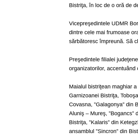
Bistriţa, în loc de o oră de d
Vicepreşedintele UDMR Borbel
dintre cele mai frumoase ora
sărbătoresc împreună. Să clă
Preşedintele filialei judeţen
organizatorilor, accentuând 
Maialul bistriţean maghiar a
Garnizoanei Bistriţa, Toboşar
Covasna, ”Galagonya” din Bo
Aluniş – Mureş, ”Bogancs” 
Bistriţa, ”Kalaris” din Kete
ansamblul ”Sincron” din Bistr