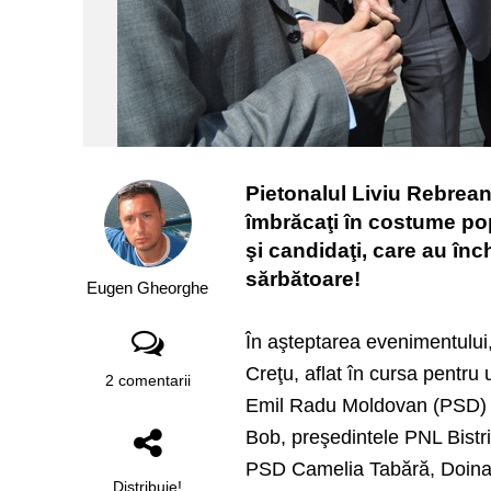
Pietonalul Liviu Rebrea
îmbrăcaţi în costume popu
şi candidaţi, care au înc
sărbătoare!
Eugen Gheorghe
În aşteptarea evenimentului, 
Creţu, aflat în cursa pentru
2 comentarii
Emil Radu Moldovan (PSD) – 
Bob, preşedintele PNL Bistri
PSD Camelia Tabără, Doina 
Distribuie!