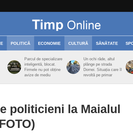
TE
POLITICĂ
ECONOMIE
CULTURĂ
SĂNĂTATE
SP
Parcul de specializare
Un ochi râde, altul
inteligentă, blocat.
plânge pe strada
Firmele nu pot obține
Dornei. Situația care îl
avize de mediu
revoltă pe primar
 politicieni la Maialul
(FOTO)