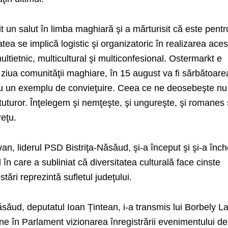
t un salut în limba maghiară şi a mărturisit că este pentr
ea se implică logistic şi organizatoric în realizarea aces
multietnic, multicultural şi multiconfesional. Ostermarkt e
ziua comunităţii maghiare, în 15 august va fi sărbătoare
ereu un exemplu de convieţuire. Ceea ce ne deosebeşte nu
 tuturor. Înţelegem şi nemţeşte, şi ungureşte, şi romanes 
eţu.
, liderul PSD Bistriţa-Năsăud, şi-a început şi şi-a înch
în care a subliniat că diversitatea culturală face cinste
stări reprezintă sufletul judeţului.
săud, deputatul Ioan Țintean, i-a transmis lui Borbely L
e în Parlament vizionarea înregistrării evenimentului de