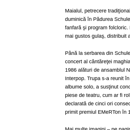
Maialul, petrecere tradiţiona
duminică în Pădurea Schuler
fanfară şi program folcloric
mai gustos gulaş, distribuit ap
Până la serbarea din Schule
concert al cântăreţei maghia
1986 alături de ansamblul Na
Interpop. Trupa s-a reunit î
albume solo, a susţinut conce
piese de teatru, cum ar fi ro
declarată de cinci ori conse
primit premiul EMeRTon în 
Mai multe imagini – pe pag