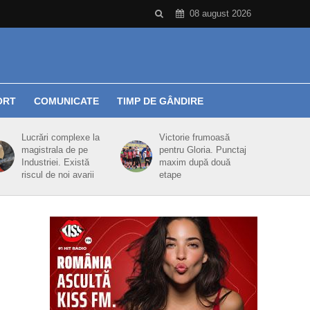
08 august 2026
ORT
COMUNICATE
TIMP DE GÂNDIRE
Lucrări complexe la
Victorie frumoasă
magistrala de pe
pentru Gloria. Punctaj
Industriei. Există
maxim după două
riscul de noi avarii
etape