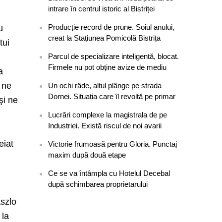
intrare în centrul istoric al Bistriței
Producție record de prune. Soiul anului,
u
creat la Stațiunea Pomicolă Bistrița
tui
Parcul de specializare inteligentă, blocat.
Firmele nu pot obține avize de mediu
a
 ne
Un ochi râde, altul plânge pe strada
Dornei. Situația care îl revoltă pe primar
şi ne
Lucrări complexe la magistrala de pe
Industriei. Există riscul de noi avarii
eiat
Victorie frumoasă pentru Gloria. Punctaj
maxim după două etape
Ce se va întâmpla cu Hotelul Decebal
după schimbarea proprietarului
aszlo
 la