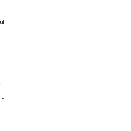
ul
a
in
-