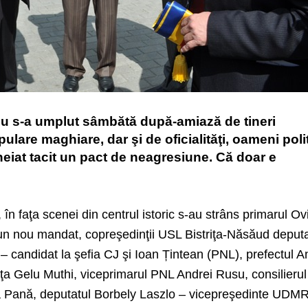
nu s-a umplut sâmbătă după-amiază de tineri
lare maghiare, dar şi de oficialităţi, oameni polit
heiat tacit un pact de neagresiune. Că doar e
în faţa scenei din centrul istoric s-au strâns primarul Ov
 un nou mandat, copreşedinţii USL Bistriţa-Năsăud deputa
candidat la şefia CJ şi Ioan Țintean (PNL), prefectul A
ţa Gelu Muthi, viceprimarul PNL Andrei Rusu, consilierul
Pană, deputatul Borbely Laszlo – vicepreşedinte UDMR