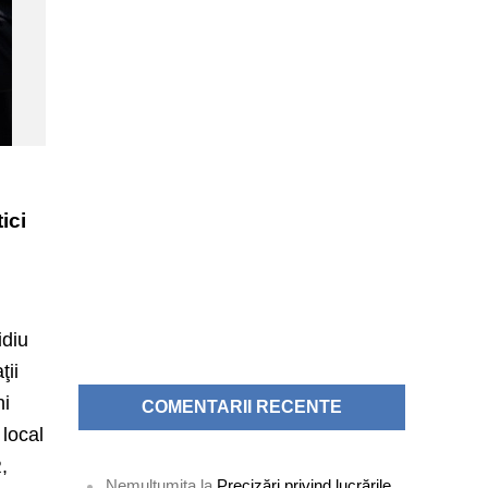
ici
idiu
ţii
ni
COMENTARII RECENTE
 local
,
Nemultumita
la
Precizări privind lucrările