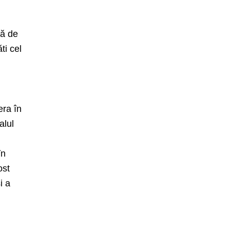
că de
ti cel
era în
alul
în
ost
i a