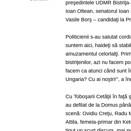
preşedintele UDMR Bistriţa-
Ioan Oltean, senatorul Ioan 
Vasile Borş – candidaţi la P
Politicienii s-au salutat cor
suntem aici, haideţi să stabi
amuzamentul celorlalţi. Prim
bistriţenilor, azi nu facem po
facem ca atunci când sunt î
Ungaria? Cu ai noştri!”, a î
Cu Toboşarii Cetăţii în faţă 
au defilat de la Domus până î
scenă: Ovidiu Creţu, Radu M
Attila, femeia-primar din Ke
ţinut un scurt discurs, mai pu