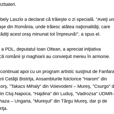
ezbateri.
y Laszlo a declarat că trăieşte o zi specială. ”Aveţi un
şe din România, unde trăiesc atâtea naţionalităţi, care
diţi acest oraş minunat tot împreună!”, a spus el.
e a PDL, deputatul Ioan Oltean, a apreciat iniţiativa
că românii şi maghiarii au convieţuit mereu în armonie.
 continuat apoi cu un program artistic susţinut de Fanfar
ii Cetăţii Bistriţa, Ansamblurile folclorice ”Harom” din
rş, ”Takacs Mihaly” din Voievodeni – Mureş, ”Csurgo” d
din Cluj-Napoca, ”Hajdina” din Luduş, ”Vadrozsa” UDMR
gzhaza – Ungaria, ”Mureşul” din Târgu Mureş, dar şi de
iţa.