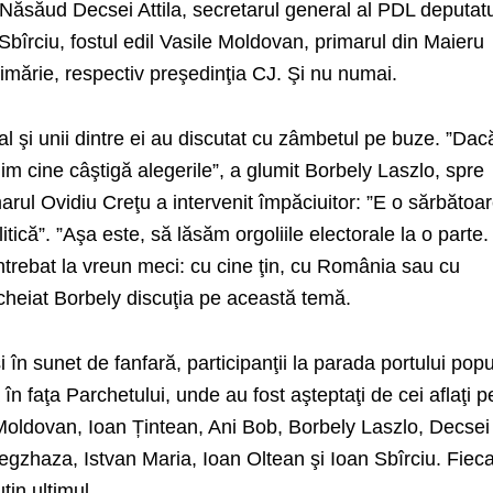
Năsăud Decsei Attila, secretarul general al PDL deputat
Sbîrciu, fostul edil Vasile Moldovan, primarul din Maieru
rimărie, respectiv preşedinţia CJ. Şi nu numai.
dial şi unii dintre ei au discutat cu zâmbetul pe buze. ”Dac
lim cine câştigă alegerile”, a glumit Borbely Laszlo, spre
arul Ovidiu Creţu a intervenit împăciuitor: ”E o sărbătoa
litică”. ”Aşa este, să lăsăm orgoliile electorale la o parte
ntrebat la vreun meci: cu cine ţin, cu România sau cu
ncheiat Borbely discuţia pe această temă.
şi în sunet de fanfară, participanţii la parada portului popu
n faţa Parchetului, unde au fost aşteptaţi de cei aflaţi p
oldovan, Ioan Țintean, Ani Bob, Borbely Laszlo, Decsei
tegzhaza, Istvan Maria, Ioan Oltean şi Ioan Sbîrciu. Fiec
ţin ultimul.