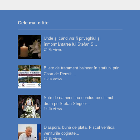
Cele mai citite
Unde și când vor fi priveghiul și
înmormântarea lui Ștefan S...
24.7k views
Bilete de tratament balnear în stațiuni prin
Casa de Pensii:...
15.5k views
Sute de oameni l-au condus pe ultimul
drum pe Ștefan Sîngeor...
14.4k views
Diaspora, bună de plată. Fiscul verifică
veniturile obținute...
13.9k views