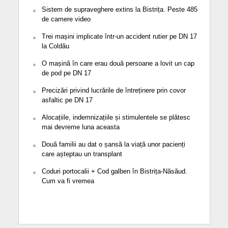
Sistem de supraveghere extins la Bistrița. Peste 485
de camere video
Trei mașini implicate într-un accident rutier pe DN 17
la Coldău
O mașină în care erau două persoane a lovit un cap
de pod pe DN 17
Precizări privind lucrările de întreținere prin covor
asfaltic pe DN 17
Alocațiile, indemnizațiile și stimulentele se plătesc
mai devreme luna aceasta
Două familii au dat o șansă la viață unor pacienți
care așteptau un transplant
Coduri portocalii + Cod galben în Bistrița-Năsăud.
Cum va fi vremea