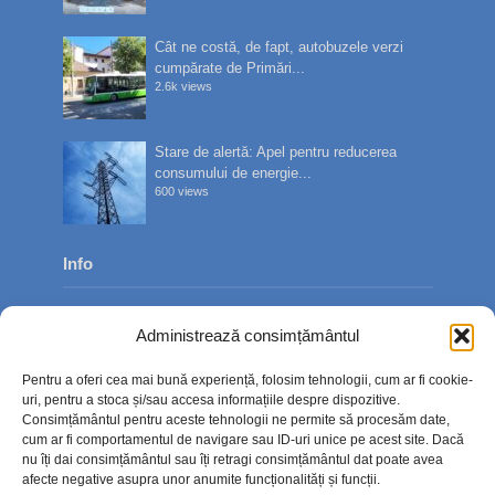
Cât ne costă, de fapt, autobuzele verzi
cumpărate de Primări...
2.6k views
Stare de alertă: Apel pentru reducerea
consumului de energie...
600 views
Info
Despre noi
Administrează consimțământul
Publicitate
Pentru a oferi cea mai bună experiență, folosim tehnologii, cum ar fi cookie-
Contact
uri, pentru a stoca și/sau accesa informațiile despre dispozitive.
Consimțământul pentru aceste tehnologii ne permite să procesăm date,
Politica de confidențialitate
cum ar fi comportamentul de navigare sau ID-uri unice pe acest site. Dacă
nu îți dai consimțământul sau îți retragi consimțământul dat poate avea
Politică cookie-uri (UE)
afecte negative asupra unor anumite funcționalități și funcții.