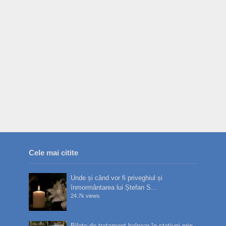
Cele mai citite
Unde și când vor fi priveghiul și
înmormântarea lui Ștefan S...
24.7k views
Bilete de tratament balnear în stațiuni prin