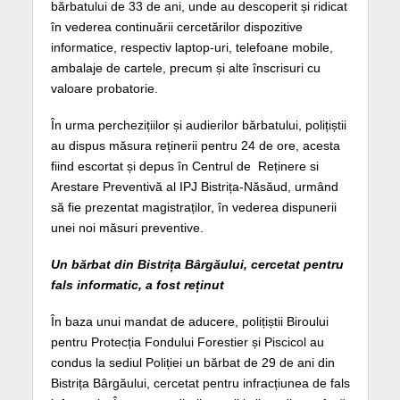
bărbatului de 33 de ani, unde au descoperit și ridicat
în vederea continuării cercetărilor dispozitive
informatice, respectiv laptop-uri, telefoane mobile,
ambalaje de cartele, precum și alte înscrisuri cu
valoare probatorie.
În urma perchezițiilor și audierilor bărbatului, polițiștii
au dispus măsura reținerii pentru 24 de ore, acesta
fiind escortat și depus în Centrul de Reținere si
Arestare Preventivă al IPJ Bistrița-Năsăud, urmând
să fie prezentat magistraților, în vederea dispunerii
unei noi măsuri preventive.
Un bărbat din Bistrița Bârgăului, cercetat pentru
fals informatic, a fost reținut
În baza unui mandat de aducere, polițiștii Biroului
pentru Protecția Fondului Forestier și Piscicol au
condus la sediul Poliției un bărbat de 29 de ani din
Bistrița Bârgăului, cercetat pentru infracțiunea de fals