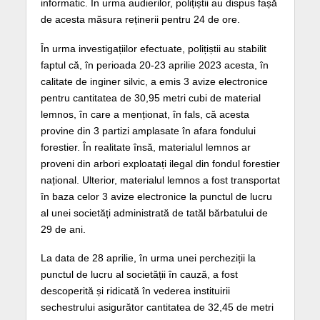
informatic. În urma audierilor, polițiștii au dispus fașă
de acesta măsura reținerii pentru 24 de ore.
În urma investigațiilor efectuate, polițiștii au stabilit
faptul că, în perioada 20-23 aprilie 2023 acesta, în
calitate de inginer silvic, a emis 3 avize electronice
pentru cantitatea de 30,95 metri cubi de material
lemnos, în care a menționat, în fals, că acesta
provine din 3 partizi amplasate în afara fondului
forestier. În realitate însă, materialul lemnos ar
proveni din arbori exploatați ilegal din fondul forestier
național. Ulterior, materialul lemnos a fost transportat
în baza celor 3 avize electronice la punctul de lucru
al unei societăți administrată de tatăl bărbatului de
29 de ani.
La data de 28 aprilie, în urma unei percheziții la
punctul de lucru al societății în cauză, a fost
descoperită și ridicată în vederea instituirii
sechestrului asigurător cantitatea de 32,45 de metri