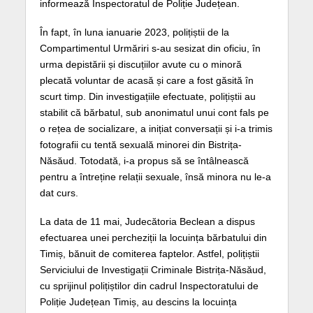
informează Inspectoratul de Poliție Județean.
În fapt, în luna ianuarie 2023, polițiștii de la
Compartimentul Urmăriri s-au sesizat din oficiu, în
urma depistării și discuțiilor avute cu o minoră
plecată voluntar de acasă și care a fost găsită în
scurt timp. Din investigațiile efectuate, polițiștii au
stabilit că bărbatul, sub anonimatul unui cont fals pe
o rețea de socializare, a inițiat conversații și i-a trimis
fotografii cu tentă sexuală minorei din Bistrița-
Năsăud. Totodată, i-a propus să se întâlnească
pentru a întreține relații sexuale, însă minora nu le-a
dat curs.
La data de 11 mai, Judecătoria Beclean a dispus
efectuarea unei percheziții la locuința bărbatului din
Timiș, bănuit de comiterea faptelor. Astfel, polițiștii
Serviciului de Investigații Criminale Bistrița-Năsăud,
cu sprijinul polițiștilor din cadrul Inspectoratului de
Poliție Județean Timiș, au descins la locuința