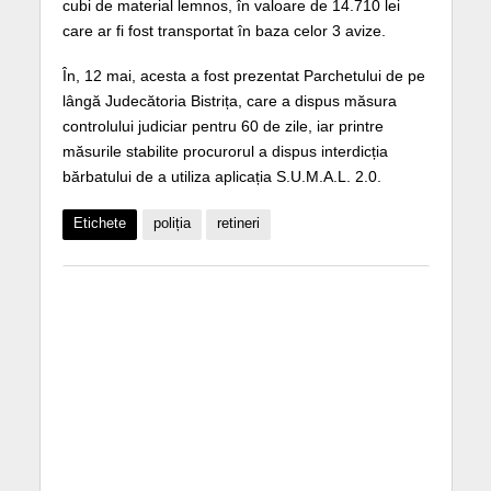
cubi de material lemnos, în valoare de 14.710 lei
care ar fi fost transportat în baza celor 3 avize.
În, 12 mai, acesta a fost prezentat Parchetului de pe
lângă Judecătoria Bistrița, care a dispus măsura
controlului judiciar pentru 60 de zile, iar printre
măsurile stabilite procurorul a dispus interdicția
bărbatului de a utiliza aplicația S.U.M.A.L. 2.0.
Etichete
poliția
retineri