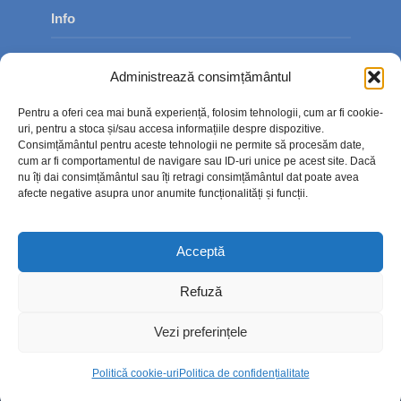
Info
Despre noi
Administrează consimțământul
Publicitate
Pentru a oferi cea mai bună experiență, folosim tehnologii, cum ar fi cookie-
Contact
uri, pentru a stoca și/sau accesa informațiile despre dispozitive.
Consimțământul pentru aceste tehnologii ne permite să procesăm date,
Politica de confidențialitate
cum ar fi comportamentul de navigare sau ID-uri unice pe acest site. Dacă
nu îți dai consimțământul sau îți retragi consimțământul dat poate avea
Politică cookie-uri (UE)
afecte negative asupra unor anumite funcționalități și funcții.
Acceptă
Refuză
Vezi preferințele
Politică cookie-uri
Politica de confidențialitate
Copyright © 2026. TimpOnline.ro