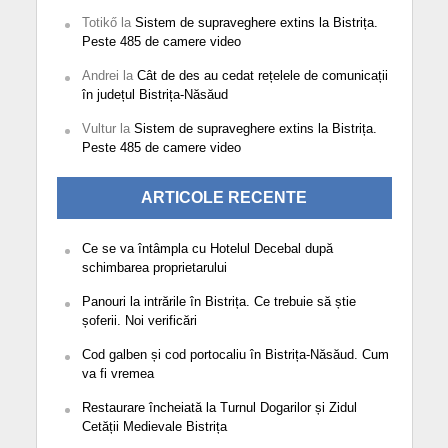
Totikő
la
Sistem de supraveghere extins la Bistrița.
Peste 485 de camere video
Andrei
la
Cât de des au cedat rețelele de comunicații
în județul Bistrița-Năsăud
Vultur
la
Sistem de supraveghere extins la Bistrița.
Peste 485 de camere video
ARTICOLE RECENTE
Ce se va întâmpla cu Hotelul Decebal după
schimbarea proprietarului
Panouri la intrările în Bistrița. Ce trebuie să știe
șoferii. Noi verificări
Cod galben și cod portocaliu în Bistrița-Năsăud. Cum
va fi vremea
Restaurare încheiată la Turnul Dogarilor și Zidul
Cetății Medievale Bistrița