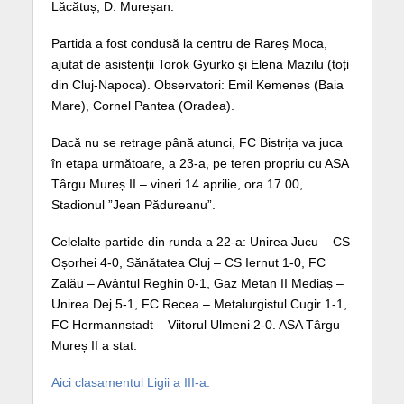
Lăcătuș, D. Mureșan.
Partida a fost condusă la centru de Rareș Moca,
ajutat de asistenții Torok Gyurko și Elena Mazilu (toți
din Cluj-Napoca). Observatori: Emil Kemenes (Baia
Mare), Cornel Pantea (Oradea).
Dacă nu se retrage până atunci, FC Bistrița va juca
în etapa următoare, a 23-a, pe teren propriu cu ASA
Târgu Mureș II – vineri 14 aprilie, ora 17.00,
Stadionul ”Jean Pădureanu”.
Celelalte partide din runda a 22-a: Unirea Jucu – CS
Oșorhei 4-0, Sănătatea Cluj – CS Iernut 1-0, FC
Zalău – Avântul Reghin 0-1, Gaz Metan II Mediaș –
Unirea Dej 5-1, FC Recea – Metalurgistul Cugir 1-1,
FC Hermannstadt – Viitorul Ulmeni 2-0. ASA Târgu
Mureș II a stat.
Aici clasamentul Ligii a III-a.