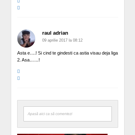
raul adrian
09 aprilie 2017 la 08:12
Asta e….! Si cind te gindesti ca astia visau deja liga
2. Asa……!
Apasă aici ca să comentezi