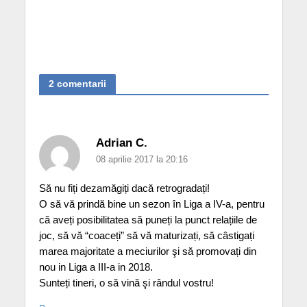
2 comentarii
Adrian C.
08 aprilie 2017 la 20:16
Să nu fiți dezamăgiți dacă retrogradați!
O să vă prindă bine un sezon în Liga a IV-a, pentru
că aveți posibilitatea să puneți la punct relațiile de
joc, să vă “coaceți” să vă maturizați, să câstigați
marea majoritate a meciurilor şi să promovați din
nou in Liga a III-a in 2018.
Sunteți tineri, o să vină şi rândul vostru!