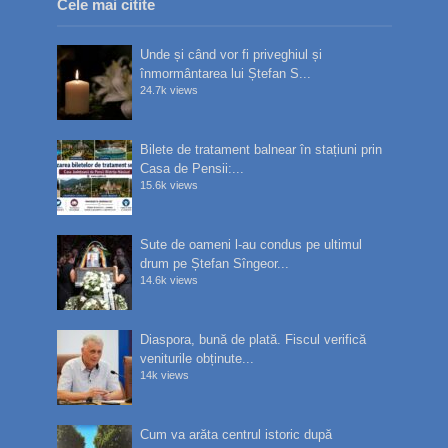
Cele mai citite
Unde și când vor fi priveghiul și
înmormântarea lui Ștefan S...
24.7k views
Bilete de tratament balnear în stațiuni prin
Casa de Pensii:...
15.6k views
Sute de oameni l-au condus pe ultimul
drum pe Ștefan Sîngeor...
14.6k views
Diaspora, bună de plată. Fiscul verifică
veniturile obținute...
14k views
Cum va arăta centrul istoric după