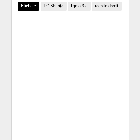
Etichete
FC BIstriţa
liga a 3-a
recolta dorolț