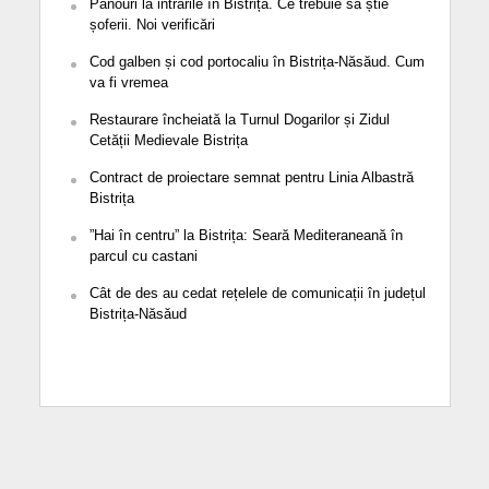
Panouri la intrările în Bistrița. Ce trebuie să știe
șoferii. Noi verificări
Cod galben și cod portocaliu în Bistrița-Năsăud. Cum
va fi vremea
Restaurare încheiată la Turnul Dogarilor și Zidul
Cetății Medievale Bistrița
Contract de proiectare semnat pentru Linia Albastră
Bistrița
”Hai în centru” la Bistrița: Seară Mediteraneană în
parcul cu castani
Cât de des au cedat rețelele de comunicații în județul
Bistrița-Năsăud