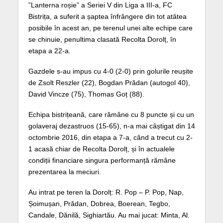
”Lanterna roșie” a Seriei V din Liga a III-a, FC
Bistrița, a suferit a șaptea înfrângere din tot atâtea
posibile în acest an, pe terenul unei alte echipe care
se chinuie, penultima clasată Recolta Dorolț, în
etapa a 22-a.
Gazdele s-au impus cu 4-0 (2-0) prin golurile reușite
de Zsolt Reszler (22), Bogdan Prădan (autogol 40),
David Vincze (75), Thomas Goț (88).
Echipa bistrițeană, care rămâne cu 8 puncte și cu un
golaveraj dezastruos (15-65), n-a mai câștigat din 14
octombrie 2016, din etapa a 7-a, când a trecut cu 2-
1 acasă chiar de Recolta Dorolț, și în actualele
condiții financiare singura performanță rămâne
prezentarea la meciuri.
Au intrat pe teren la Dorolț: R. Pop – P. Pop, Nap,
Șoimușan, Prădan, Dobrea, Boerean, Tegbo,
Candale, Dănilă, Sighiartău. Au mai jucat: Minta, Al.