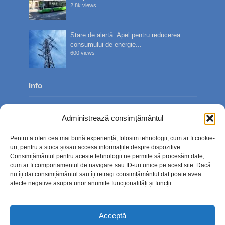
2.8k views
Stare de alertă: Apel pentru reducerea
consumului de energie...
600 views
Info
Despre noi
Administrează consimțământul
Publicitate
Pentru a oferi cea mai bună experiență, folosim tehnologii, cum ar fi cookie-
Contact
uri, pentru a stoca și/sau accesa informațiile despre dispozitive.
Consimțământul pentru aceste tehnologii ne permite să procesăm date,
Politica de confidențialitate
cum ar fi comportamentul de navigare sau ID-uri unice pe acest site. Dacă
nu îți dai consimțământul sau îți retragi consimțământul dat poate avea
Politică cookie-uri (UE)
afecte negative asupra unor anumite funcționalități și funcții.
Acceptă