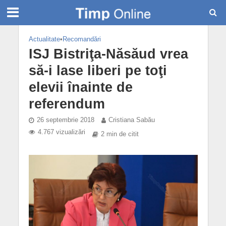
Actualitate
•
Recomandări
ISJ Bistriţa-Năsăud vrea
să-i lase liberi pe toţi
elevii înainte de
referendum
26 septembrie 2018
Cristiana Sabău
4.767 vizualizări
2 min de citit