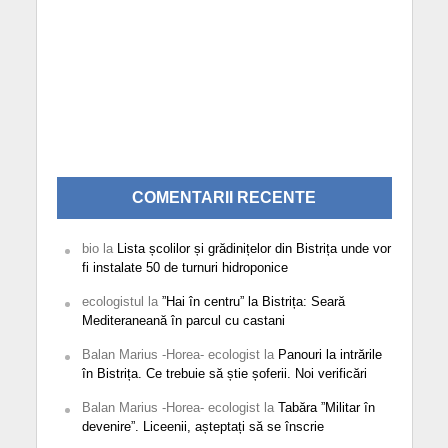
COMENTARII RECENTE
bio
la
Lista școlilor și grădinițelor din Bistrița unde vor
fi instalate 50 de turnuri hidroponice
ecologistul
la
”Hai în centru” la Bistrița: Seară
Mediteraneană în parcul cu castani
Balan Marius -Horea- ecologist
la
Panouri la intrările
în Bistrița. Ce trebuie să știe șoferii. Noi verificări
Balan Marius -Horea- ecologist
la
Tabăra ”Militar în
devenire”. Liceenii, așteptați să se înscrie