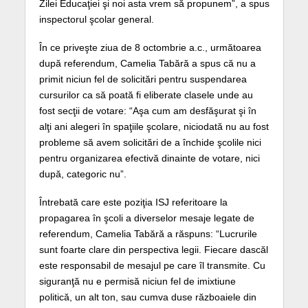
Zilei Educaţiei şi noi asta vrem să propunem”, a spus
inspectorul şcolar general.
În ce priveşte ziua de 8 octombrie a.c., următoarea
după referendum, Camelia Tabără a spus că nu a
primit niciun fel de solicitări pentru suspendarea
cursurilor ca să poată fi eliberate clasele unde au
fost secţii de votare: “Aşa cum am desfăşurat şi în
alţi ani alegeri în spaţiile şcolare, niciodată nu au fost
probleme să avem solicitări de a închide şcolile nici
pentru organizarea efectivă dinainte de votare, nici
după, categoric nu”.
Întrebată care este poziţia ISJ referitoare la
propagarea în şcoli a diverselor mesaje legate de
referendum, Camelia Tabără a răspuns: “Lucrurile
sunt foarte clare din perspectiva legii. Fiecare dascăl
este responsabil de mesajul pe care îl transmite. Cu
siguranţă nu e permisă niciun fel de imixtiune
politică, un alt ton, sau cumva duse războaiele din