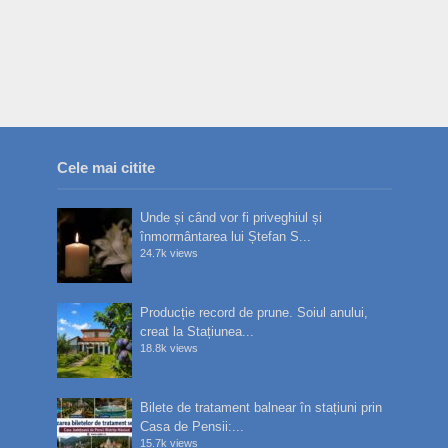
Cele mai citite
Unde și când vor fi priveghiul și
înmormântarea lui Ștefan S...
24.7k views
Producție record de prune. Soiul anului,
creat la Stațiunea...
18.8k views
Bilete de tratament balnear în stațiuni prin
Casa de Pensii:...
15.7k views