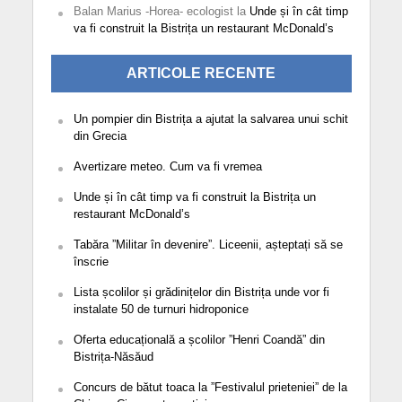
Balan Marius -Horea- ecologist
la
Unde și în cât timp
va fi construit la Bistrița un restaurant McDonald’s
ARTICOLE RECENTE
Un pompier din Bistrița a ajutat la salvarea unui schit
din Grecia
Avertizare meteo. Cum va fi vremea
Unde și în cât timp va fi construit la Bistrița un
restaurant McDonald’s
Tabăra ”Militar în devenire”. Liceenii, așteptați să se
înscrie
Lista școlilor și grădinițelor din Bistrița unde vor fi
instalate 50 de turnuri hidroponice
Oferta educațională a școlilor ”Henri Coandă” din
Bistrița-Năsăud
Concurs de bătut toaca la ”Festivalul prieteniei” de la