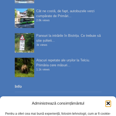
Cât ne costă, de fapt, autobuzele verzi
cumpărate de Primări...
2.8k views
Panouri la intrările în Bistrița. Ce trebuie să
știe șoferii...
3k views
Atacuri repetate ale urșilor la Telciu.
Primăria cere măsuri...
1.1k views
Info
Despre noi
Administrează consimțământul
Publicitate
Pentru a oferi cea mai bună experiență, folosim tehnologii, cum ar fi cookie-