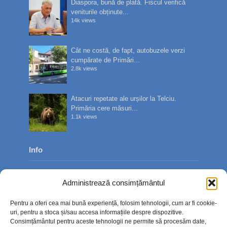
Diaspora, bună de plată. Fiscul verifică
veniturile obținute...
14k views
Cât ne costă, de fapt, autobuzele verzi
cumpărate de Primări...
2.8k views
Atacuri repetate ale urșilor la Telciu.
Primăria cere măsuri...
1.1k views
Info
Despre noi
Administrează consimțământul
Publicitate
Pentru a oferi cea mai bună experiență, folosim tehnologii, cum ar fi cookie-
Contact
uri, pentru a stoca și/sau accesa informațiile despre dispozitive.
Consimțământul pentru aceste tehnologii ne permite să procesăm date,
Politica de confidențialitate