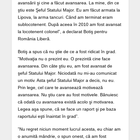
avansării şi cine a făcut avansarea. La mine, din ce
ştiu este Şeful Statului Major. Eu am făcut armata la
Lipova, la arma tancuri. Când am terminat eram
sublocotenent. După aceea în 2010 am fost avansat
la locotenent colonel”, a declarat Botiş pentru
România Liberă.
Botiş a spus că nu ştie de ce a fost ridicat în grad.
”Motivaţia nu o prezint eu. O prezintă cine face
avansarea. Din câte ştiu eu, am fost avansat de
şeful Statului Major. Niciodată nu mi-au comunicat
un motiv. Asta şeful Statului Major a decis, nu eu.
Prin lege, cel care te avansează motivează
avansarea. Nu ştiu care au fost motivele. Bănuiesc
că odată cu avansarea există acolo şi motivarea.
Legea aşa spune, că se face un raport şi pe baza
raportului eşti înaintat în grad”.
”Nu regret niciun moment lucrul acesta, eu chiar am
o anumită mândrie, o spun onest, că am fost