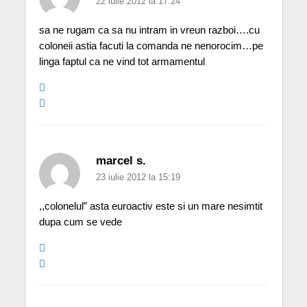
22 iulie 2012 la 17:24
sa ne rugam ca sa nu intram in vreun razboi….cu
coloneii astia facuti la comanda ne nenorocim…pe
linga faptul ca ne vind tot armamentul
marcel s.
23 iulie 2012 la 15:19
,,colonelul” asta euroactiv este si un mare nesimtit
dupa cum se vede