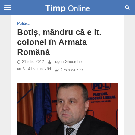
Politică
Botiş, mândru că e lt.
colonel în Armata
Română
21 iulie 2012
Eugen Gheorghe
3.141 vizualizări
2 min de citit