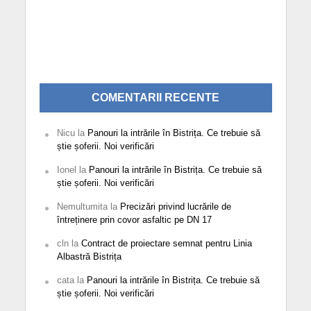
COMENTARII RECENTE
Nicu
la
Panouri la intrările în Bistrița. Ce trebuie să
știe șoferii. Noi verificări
Ionel
la
Panouri la intrările în Bistrița. Ce trebuie să
știe șoferii. Noi verificări
Nemultumita
la
Precizări privind lucrările de
întreținere prin covor asfaltic pe DN 17
cln
la
Contract de proiectare semnat pentru Linia
Albastră Bistrița
cata
la
Panouri la intrările în Bistrița. Ce trebuie să
știe șoferii. Noi verificări