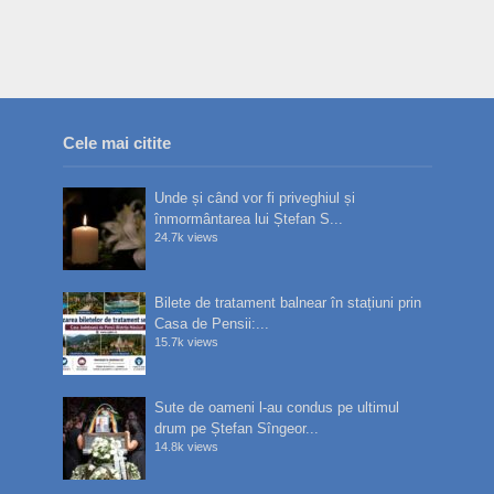
Cele mai citite
Unde și când vor fi priveghiul și
înmormântarea lui Ștefan S...
24.7k views
Bilete de tratament balnear în stațiuni prin
Casa de Pensii:...
15.7k views
Sute de oameni l-au condus pe ultimul
drum pe Ștefan Sîngeor...
14.8k views