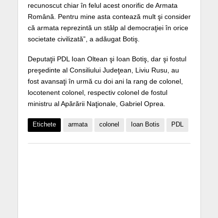
recunoscut chiar în felul acest onorific de Armata
Română. Pentru mine asta contează mult şi consider
că armata reprezintă un stâlp al democraţiei în orice
societate civilizată”, a adăugat Botiş.
Deputaţii PDL Ioan Oltean şi Ioan Botiş, dar şi fostul
preşedinte al Consiliului Judeţean, Liviu Rusu, au
fost avansaţi în urmă cu doi ani la rang de colonel,
locotenent colonel, respectiv colonel de fostul
ministru al Apărării Naţionale, Gabriel Oprea.
Etichete
armata
colonel
Ioan Botis
PDL