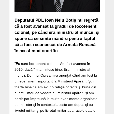
Deputatul PDL Ioan Nelu Botiş nu regretă
că a fost avansat la gradul de locotenent
colonel, pe când era ministru al muncii, şi
spune că se simte mândru pentru faptul
că a fost recunoscut de Armata Română
în acest mod onorific.
”Eu sunt locotenent colonel. Am fost avansat în
2010, dacă îmi amintesc bine. Eram ministru al
muncii. Domnul Oprea m-a anunţat când am fost la
un eveniment important la Ministerul Apărării. Ştiţi
foarte bine că am avut o relaţie corectă şi bună din
punctul meu de vedere cu ministrul apărării şi am
participat împreună la multe evenimente organizate
de minister şi în contextul acesta am depus şi eu
livretul militar şi pe livretul militar apar acolo datele