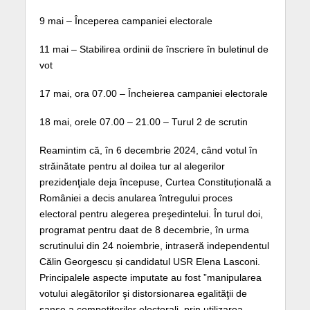
9 mai – Începerea campaniei electorale
11 mai – Stabilirea ordinii de înscriere în buletinul de
vot
17 mai, ora 07.00 – Încheierea campaniei electorale
18 mai, orele 07.00 – 21.00 – Turul 2 de scrutin
Reamintim că, în 6 decembrie 2024, când votul în
străinătate pentru al doilea tur al alegerilor
prezidenţiale deja începuse, Curtea Constituțională a
României a decis anularea întregului proces
electoral pentru alegerea preşedintelui. În turul doi,
programat pentru daat de 8 decembrie, în urma
scrutinului din 24 noiembrie, intraseră independentul
Călin Georgescu și candidatul USR Elena Lasconi.
Principalele aspecte imputate au fost ”manipularea
votului alegătorilor şi distorsionarea egalităţii de
şanse a competitorilor electorali, prin utilizarea