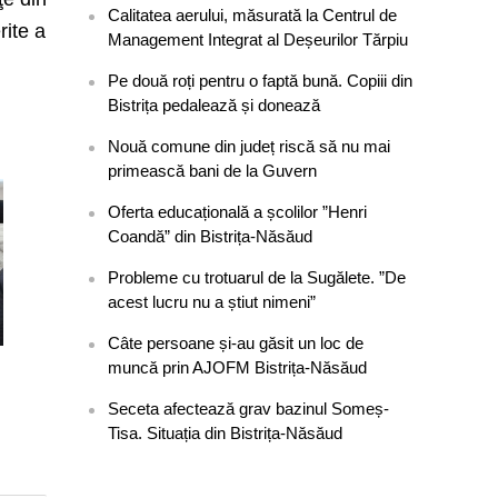
Calitatea aerului, măsurată la Centrul de
rite a
Management Integrat al Deșeurilor Tărpiu
Pe două roți pentru o faptă bună. Copiii din
Bistrița pedalează și donează
Nouă comune din județ riscă să nu mai
primească bani de la Guvern
Oferta educațională a școlilor ”Henri
Coandă” din Bistrița-Năsăud
Probleme cu trotuarul de la Sugălete. ”De
acest lucru nu a știut nimeni”
Câte persoane și-au găsit un loc de
muncă prin AJOFM Bistrița-Năsăud
Seceta afectează grav bazinul Someș-
Tisa. Situația din Bistrița-Năsăud