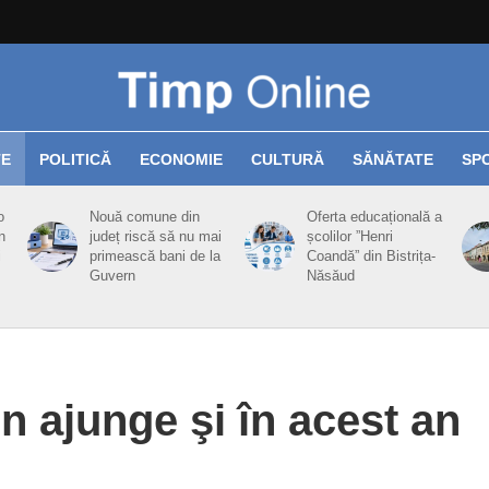
TE
POLITICĂ
ECONOMIE
CULTURĂ
SĂNĂTATE
SP
o
Nouă comune din
Oferta educațională a
n
județ riscă să nu mai
școlilor ”Henri
i
primească bani de la
Coandă” din Bistrița-
Guvern
Năsăud
 ajunge şi în acest an