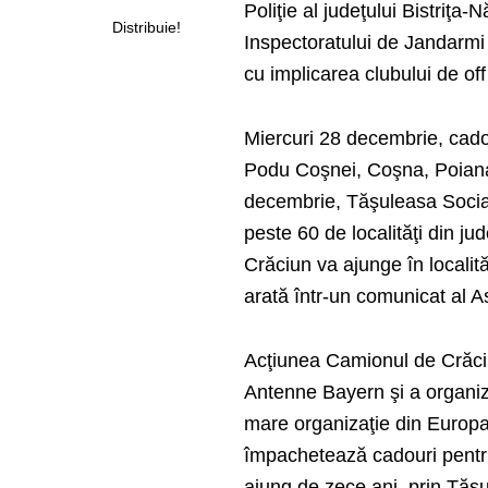
Poliţie al judeţului Bistriţa
Distribuie!
Inspectoratului de Jandarmi
cu implicarea clubului de o
Miercuri 28 decembrie, cadour
Podu Coşnei, Coşna, Poiana 
decembrie, Tăşuleasa Social 
peste 60 de localităţi din j
Crăciun va ajunge în locali
arată într-un comunicat al A
Acţiunea Camionul de Crăciun
Antenne Bayern şi a organiz
mare organizaţie din Europa.
împachetează cadouri pentru
ajung de zece ani, prin Tăşul