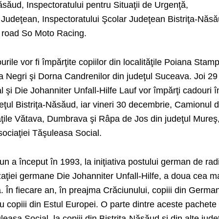
-Năsăud, Inspectoratului pentru Situaţii de Urgenţă,
 Judeţean, Inspectoratului Şcolar Judeţean Bistriţa-Năsă
ff road So Moto Racing.
ile vor fi împărţite copiilor din localităţile Poiana Stamp
Negri şi Dorna Candrenilor din judeţul Suceava. Joi 29
şi Die Johanniter Unfall-Hilfe Lauf vor împărţi cadouri î
udeţul Bistriţa-Năsăud, iar vineri 30 decembrie, Camionul 
tăţile Vătava, Dumbrava şi Râpa de Jos din judeţul Mureş
sociaţiei Tăşuleasa Social.
 a început în 1993, la iniţiativa postului german de rad
aţiei germane Die Johanniter Unfall-Hilfe, a doua cea m
 În fiecare an, în preajma Crăciunului, copiii din Germa
 copiii din Estul Europei. O parte dintre aceste pachete
easa Social, la copiii din Bistriţa-Năsăud şi din alte jude