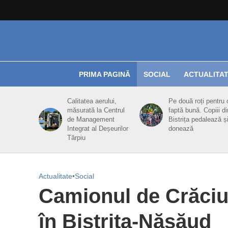
PRIMA PAGINĂ
SOCIAL
ACTUALITA
Calitatea aerului,
Pe două roți pentru 
măsurată la Centrul
faptă bună. Copiii di
de Management
Bistrița pedalează ș
Integrat al Deșeurilor
donează
Tărpiu
Actualitate
•
Social
Camionul de Crăciun
în Bistriţa-Năsăud