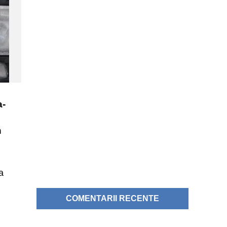
a-
n
a
COMENTARII RECENTE