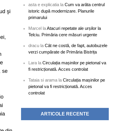
asta e explicatia
la
Cum va arăta centrul
ud şi
istoric după modernizare. Planurile
primarului
Marcel
la
Atacuri repetate ale urșilor la
Telciu. Primăria cere măsuri urgente
ei,
dracu
la
Cât ne costă, de fapt, autobuzele
verzi cumpărate de Primăria Bistrița
n
de
Lara
la
Circulația mașinilor pe pietonal va
fi restricționată. Acces controlat
, se
Tataia si arama
la
Circulația mașinilor pe
pietonal va fi restricționată. Acces
controlat
io
ai
nia
ARTICOLE RECENTE
ţe din