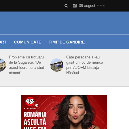
06 august 2026
ORT
COMUNICATE
TIMP DE GÂNDIRE
Probleme cu trotuarul
Câte persoane și-au
de la Sugălete. ”De
găsit un loc de muncă
acest lucru nu a știut
prin AJOFM Bistrița-
nimeni”
Năsăud