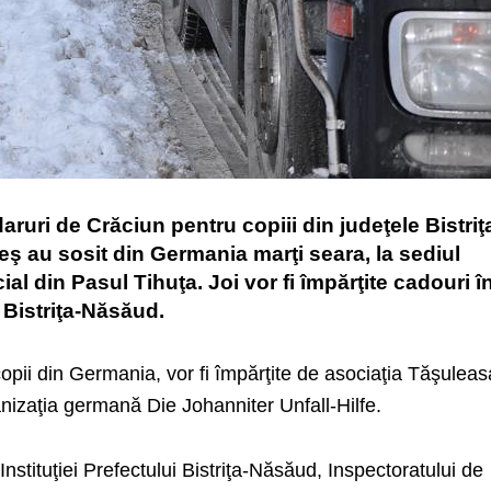
ruri de Crăciun pentru copiii din judeţele Bistriţ
ş au sosit din Germania marţi seara, la sediul
al din Pasul Tihuţa. Joi vor fi împărţite cadouri î
n Bistriţa-Năsăud.
pii din Germania, vor fi împărţite de asociaţia Tăşuleas
anizaţia germană Die Johanniter Unfall-Hilfe.
 Instituţiei Prefectului Bistriţa-Năsăud, Inspectoratului de