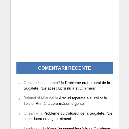
COMENTARII RECENTE
Ghiveciul tine umbra?
la
Probleme cu trotuarul de la
Sugălete. ”De acest lucru nu a știut nimeni”
Balanel si Miaunel
la
Atacuri repetate ale urșilor la
Telciu. Primăria cere măsuri urgente
Oltean R
la
Probleme cu trotuarul de la Sugălete. ”De
acest lucru nu a știut nimeni”
Tractoristu'
la
Precizări privind lucrările de întreținere