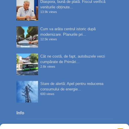
Diaspora, bună de plată. Fiscul verifică
veniturile obținute...
13.9k views
Cum va arăta centrul istoric după
modernizare. Planurile pri...
12.5k views
Cât ne costă, de fapt, autobuzele verzi
cumpărate de Primări...
2.6k views
Stare de alertă: Apel pentru reducerea
consumului de energie...
600 views
Info
Despre noi