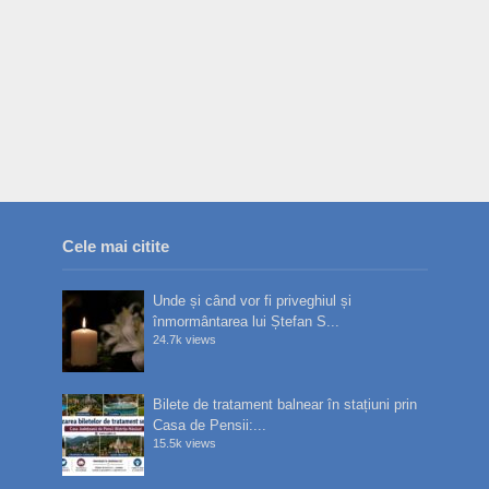
Cele mai citite
Unde și când vor fi priveghiul și
înmormântarea lui Ștefan S...
24.7k views
Bilete de tratament balnear în stațiuni prin
Casa de Pensii:...
15.5k views