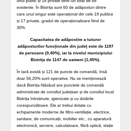
unul public și 18 private dintr-un total de 68
existente. În Bistrița sunt 60 de adăposturi dintre
care unul singur este operațional din cele 19 publice
și 17 private, gradul de operaționalizare fiind de
30%.
Capacitatea de adăpostire a tuturor
adăposturilor funcționale din județ este de 1197
de persoane (0,40%), iar la nivelul municipiului
Bistrița de 1147 de oameni (1,45%).
În țară există și 121 de puncte de comandă, însă
doar 56,20% sunt operative. Nu se menționează
dacă Bistrița-Năsăud are punctele de comandă
administrate de consiliul județean și de consiliul local
Bistrița întreținute, igienizate și cu dotările
corespunzătoare. Ele ar trebui dotate cu
echipamente moderne de filtro-ventilație, electrice,
sanitare, de comunicații, mobilier etc., cu aparatură
electronică, servere, calculatoare, fibră optică, stație