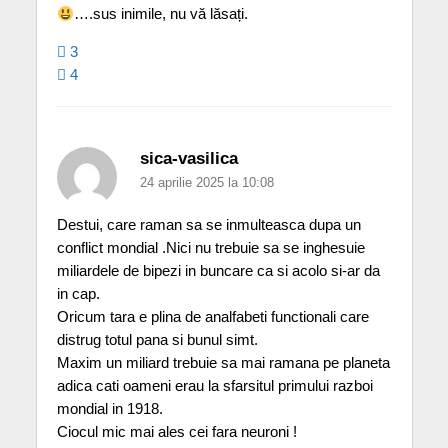
….sus inimile, nu vă lăsați.
3
4
sica-vasilica
24 aprilie 2025 la 10:08
Destui, care raman sa se inmulteasca dupa un
conflict mondial .Nici nu trebuie sa se inghesuie
miliardele de bipezi in buncare ca si acolo si-ar da
in cap.
Oricum tara e plina de analfabeti functionali care
distrug totul pana si bunul simt.
Maxim un miliard trebuie sa mai ramana pe planeta
adica cati oameni erau la sfarsitul primului razboi
mondial in 1918.
Ciocul mic mai ales cei fara neuroni !