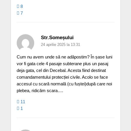
8
7
Str.Someșului
24 aprilie 2025 la 13:31
Cum nu avem unde să ne adăpostim? În șase luni
vor fi gata cele 4 pasaje subterane plus un pasaj
deja gata, cel din Decebal. Acesta fiind destinat
comandamentului protecției civile. Acolo se face
accesul cu scară normală (cu fuștei)după care noi
plebea, ridicăm scara….
11
1