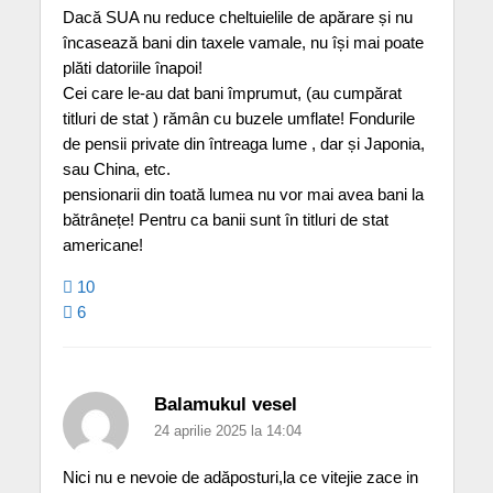
Dacă SUA nu reduce cheltuielile de apărare și nu
încasează bani din taxele vamale, nu își mai poate
plăti datoriile înapoi!
Cei care le-au dat bani împrumut, (au cumpărat
titluri de stat ) rămân cu buzele umflate! Fondurile
de pensii private din întreaga lume , dar și Japonia,
sau China, etc.
pensionarii din toată lumea nu vor mai avea bani la
bătrânețe! Pentru ca banii sunt în titluri de stat
americane!
10
6
Balamukul vesel
24 aprilie 2025 la 14:04
Nici nu e nevoie de adăposturi,la ce vitejie zace in