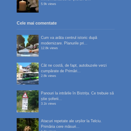
5.9k views
Cele mai comentate
Cum va arăta centrul istoric după
modernizare. Planurile pri...
12.8k views
Cât ne costă, de fapt, autobuzele verzi
cumpărate de Primări...
2.8k views
Panouri la intrările în Bistrița. Ce trebuie să
știe șoferii...
3.1k views
Atacuri repetate ale urșilor la Telciu.
Primăria cere măsuri...