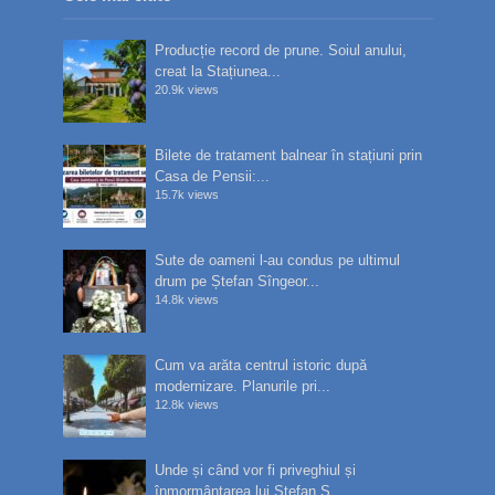
Producție record de prune. Soiul anului,
creat la Stațiunea...
20.9k views
Bilete de tratament balnear în stațiuni prin
Casa de Pensii:...
15.7k views
Sute de oameni l-au condus pe ultimul
drum pe Ștefan Sîngeor...
14.8k views
Cum va arăta centrul istoric după
modernizare. Planurile pri...
12.8k views
Unde și când vor fi priveghiul și
înmormântarea lui Ștefan S...