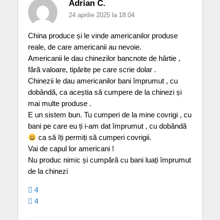
Adrian C.
24 aprilie 2025 la 18:04
China produce și le vinde americanilor produse
reale, de care americanii au nevoie.
Americanii le dau chinezilor bancnote de hârtie ,
fără valoare, tipărite pe care scrie dolar .
Chinezii le dau americanilor bani împrumut , cu
dobândă, ca aceștia să cumpere de la chinezi și
mai multe produse .
E un sistem bun. Tu cumperi de la mine covrigi , cu
bani pe care eu ți i-am dat împrumut , cu dobândă
ca să îți permiți să cumperi covrigii.
Vai de capul lor americani !
Nu produc nimic și cumpără cu bani luați împrumut
de la chinezi
4
4