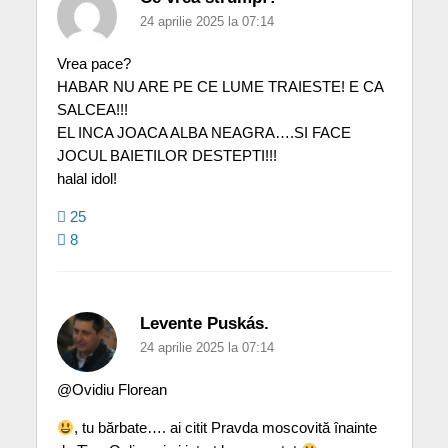
24 aprilie 2025 la 07:14
Vrea pace?
HABAR NU ARE PE CE LUME TRAIESTE! E CA
SALCEA!!!
EL INCA JOACA ALBA NEAGRA….SI FACE
JOCUL BAIETILOR DESTEPTI!!!
halal idol!
25
8
Levente Puskás.
24 aprilie 2025 la 07:14
@Ovidiu Florean
, tu bărbate…. ai citit Pravda moscovită înainte