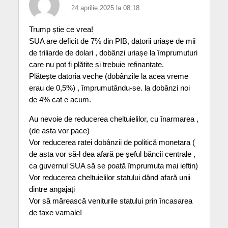
24 aprilie 2025 la 08:18
Trump știe ce vrea!
SUA are deficit de 7% din PIB, datorii uriașe de mii
de triliarde de dolari , dobânzi uriașe la împrumuturi
care nu pot fi plătite și trebuie refinanțate.
Plătește datoria veche (dobânzile la acea vreme
erau de 0,5%) , împrumutându-se. la dobânzi noi
de 4% cat e acum.
Au nevoie de reducerea cheltuielilor, cu înarmarea ,
(de asta vor pace)
Vor reducerea ratei dobânzii de politică monetara (
de asta vor să-l dea afară pe șeful băncii centrale ,
ca guvernul SUA să se poată împrumuta mai ieftin)
Vor reducerea cheltuielilor statului dând afară unii
dintre angajați
Vor să mărească veniturile statului prin încasarea
de taxe vamale!