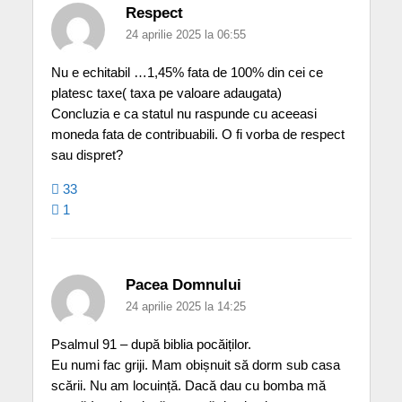
Respect
24 aprilie 2025 la 06:55
Nu e echitabil …1,45% fata de 100% din cei ce
platesc taxe( taxa pe valoare adaugata)
Concluzia e ca statul nu raspunde cu aceeasi
moneda fata de contribuabili. O fi vorba de respect
sau dispret?
33
1
Pacea Domnului
24 aprilie 2025 la 14:25
Psalmul 91 – după biblia pocăiților.
Eu numi fac griji. Mam obișnuit să dorm sub casa
scării. Nu am locuință. Dacă dau cu bomba mă