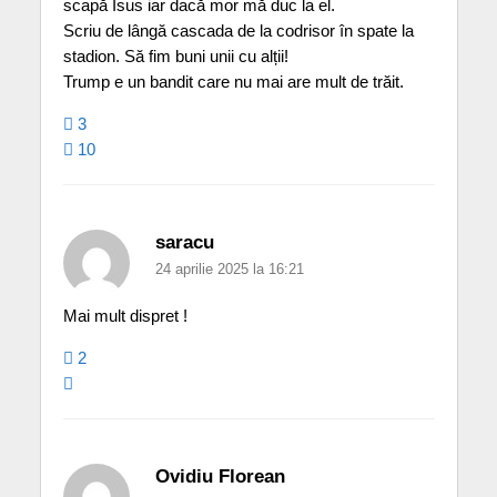
scapă Isus iar dacă mor mă duc la el.
Scriu de lângă cascada de la codrisor în spate la
stadion. Să fim buni unii cu alții!
Trump e un bandit care nu mai are mult de trăit.
3
10
saracu
24 aprilie 2025 la 16:21
Mai mult dispret !
2
Ovidiu Florean