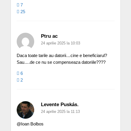
7
25
Ptru ac
24 aprilie 2025 la 10:03
Daca toate tarile au datorii…cine e beneficiarul?
Sau….de ce nu se compenseaza datoriile????
6
2
Levente Puskás.
24 aprilie 2025 la 11:13
@Ioan Bolbos