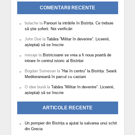
COMENTARII RECENTE
bulache
la
Panouri la intrările în Bistrița. Ce trebuie
să știe șoferii. Noi verificări
John Doe
la
Tabăra ”Militar în devenire”. Liceenii,
așteptați să se înscrie
mesaje
la
Bistricioarei se vrea a fi noua poartă de
intrare în centrul istoric al Bistriței
Bogdan Somesan
la
”Hai în centru” la Bistrița: Seară
Mediteraneană în parcul cu castani
O idee bună
la
Tabăra ”Militar în devenire”. Liceenii,
așteptați să se înscrie
ARTICOLE RECENTE
Un pompier din Bistrița a ajutat la salvarea unui schit
din Grecia