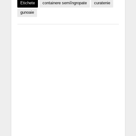
Etichete
containere semiîngropate
curatenie
gunoaie