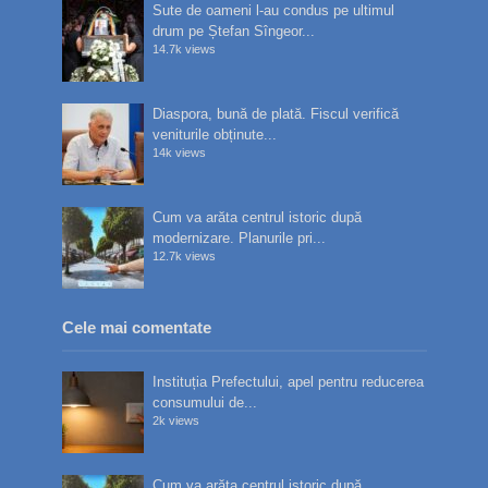
Sute de oameni l-au condus pe ultimul
drum pe Ștefan Sîngeor...
14.7k views
Diaspora, bună de plată. Fiscul verifică
veniturile obținute...
14k views
Cum va arăta centrul istoric după
modernizare. Planurile pri...
12.7k views
Cele mai comentate
Instituția Prefectului, apel pentru reducerea
consumului de...
2k views
Cum va arăta centrul istoric după