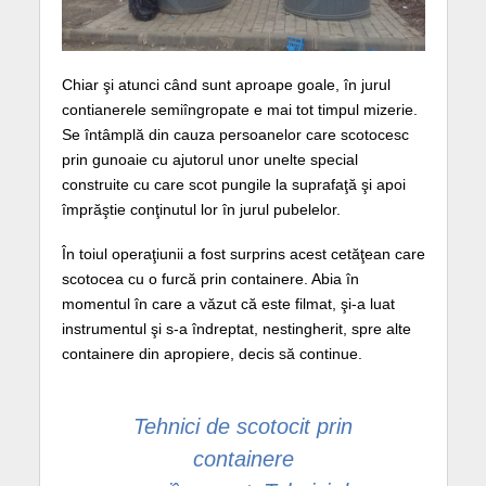
Chiar şi atunci când sunt aproape goale, în jurul
contianerele semiîngropate e mai tot timpul mizerie.
Se întâmplă din cauza persoanelor care scotocesc
prin gunoaie cu ajutorul unor unelte special
construite cu care scot pungile la suprafaţă şi apoi
împrăştie conţinutul lor în jurul pubelelor.
În toiul operaţiunii a fost surprins acest cetăţean care
scotocea cu o furcă prin containere. Abia în
momentul în care a văzut că este filmat, şi-a luat
instrumentul şi s-a îndreptat, nestingherit, spre alte
containere din apropiere, decis să continue.
Tehnici de scotocit prin
containere