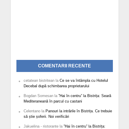
COMENTARII RECENTE
cetatean bistritean
la
Ce se va întâmpla cu Hotelul
Decebal după schimbarea proprietarului
Bogdan Somesan
la
”Hai în centru” la Bistrița: Seară
Mediteraneană în parcul cu castani
Celentano
la
Panouri la intrările în Bistrița. Ce trebuie
să știe șoferii. Noi verificări
Jakuelina - ristorante
la
”Hai în centru” la Bistrița: