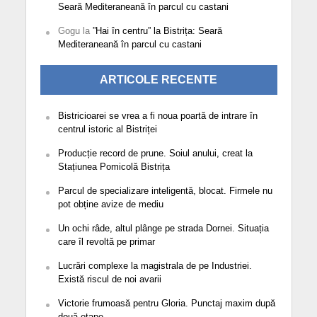
Seară Mediteraneană în parcul cu castani
Gogu
la
”Hai în centru” la Bistrița: Seară
Mediteraneană în parcul cu castani
ARTICOLE RECENTE
Bistricioarei se vrea a fi noua poartă de intrare în
centrul istoric al Bistriței
Producție record de prune. Soiul anului, creat la
Stațiunea Pomicolă Bistrița
Parcul de specializare inteligentă, blocat. Firmele nu
pot obține avize de mediu
Un ochi râde, altul plânge pe strada Dornei. Situația
care îl revoltă pe primar
Lucrări complexe la magistrala de pe Industriei.
Există riscul de noi avarii
Victorie frumoasă pentru Gloria. Punctaj maxim după
două etape