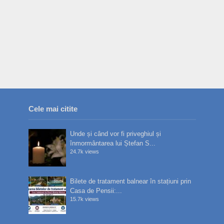
Cele mai citite
Unde și când vor fi priveghiul și
înmormântarea lui Ștefan S...
24.7k views
Bilete de tratament balnear în stațiuni prin
Casa de Pensii:...
15.7k views