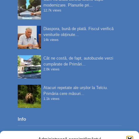
modernizare. Planurile pri...
12.7k views
Diaspora, bună de plată. Fiscul verifică
veniturile obținute...
14k views
Cât ne costă, de fapt, autobuzele verzi
cumpărate de Primări...
2.8k views
Atacuri repetate ale urșilor la Telciu.
Primăria cere măsuri...
1.1k views
Info
Despre noi