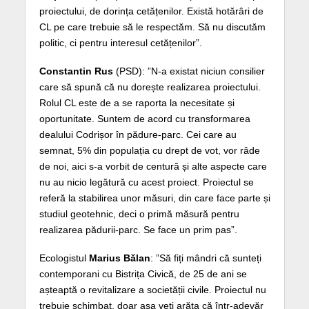
proiectului, de dorința cetățenilor. Există hotărâri de
CL pe care trebuie să le respectăm. Să nu discutăm
politic, ci pentru interesul cetățenilor”.
Constantin Rus
(PSD): ”N-a existat niciun consilier
care să spună că nu dorește realizarea proiectului.
Rolul CL este de a se raporta la necesitate și
oportunitate. Suntem de acord cu transformarea
dealului Codrișor în pădure-parc. Cei care au
semnat, 5% din populația cu drept de vot, vor râde
de noi, aici s-a vorbit de centură și alte aspecte care
nu au nicio legătură cu acest proiect. Proiectul se
referă la stabilirea unor măsuri, din care face parte și
studiul geotehnic, deci o primă măsură pentru
realizarea pădurii-parc. Se face un prim pas”.
Ecologistul
Marius Bălan
: ”Să fiți mândri că sunteți
contemporani cu Bistrița Civică, de 25 de ani se
așteaptă o revitalizare a societății civile. Proiectul nu
trebuie schimbat, doar așa veți arăta că într-adevăr