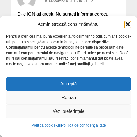
18 septembrie 2015 la 21:12
D-le ION ati gresit. Nu sunteti informat corect.
Padurea VIENEZA are 60.000 ha. si a fost
Administrează consimțământul
prezentata la PRO tv in acest an. Am fost pe faza
la aceasta stire. O seara faina !
Pentru a oferi cea mai bună experiență, folosim tehnologii, cum ar fi cookie-
uri, pentru a stoca și/sau accesa informațiile despre dispozitive.
Consimțământul pentru aceste tehnologii ne permite să procesăm date,
cum ar fi comportamentul de navigare sau ID-uri unice pe acest site. Dacă
nu îți dai consimțământul sau îți retragi consimțământul dat poate avea
afecte negative asupra unor anumite funcționalități și funcții.
Acceptă
Apasă aici ca să comentezi
Refuză
Vezi preferințele
Politică cookie-uri
Politica de confidențialitate