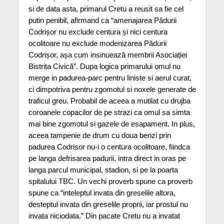
si de data asta, primarul Cretu a reusit sa fie cel
putin penibil, afirmand ca “amenajarea Pădurii
Codrișor nu exclude centura și nici centura
ocolitoare nu exclude modenizarea Pădurii
Codrișor, așa cum insinuează membrii Asociației
Bistrița Civică”. Dupa logica primarului omul nu
merge in padurea-parc pentru liniste si aerul curat,
ci dimpotriva pentru zgomotul si noxele generate de
traficul greu. Probabil de aceea a mutilat cu drujba
coroanele copacilor de pe strazi ca omul sa simta
mai bine zgomotul si gazele de esapament. In plus,
aceea tampenie de drum cu doua benzi prin
padurea Codrisor nu-i o centura ocolitoare, fiindca
pe langa defrisarea padurii, intra direct in oras pe
langa parcul municipal, stadion, si pe la poarta
spitalului TBC. Un vechi proverb spune ca proverb
spune ca “inteleptul invata din greselile altora,
desteptul invata din greselile proprii, iar prostul nu
invata niciodata.” Din pacate Cretu nu a invatat