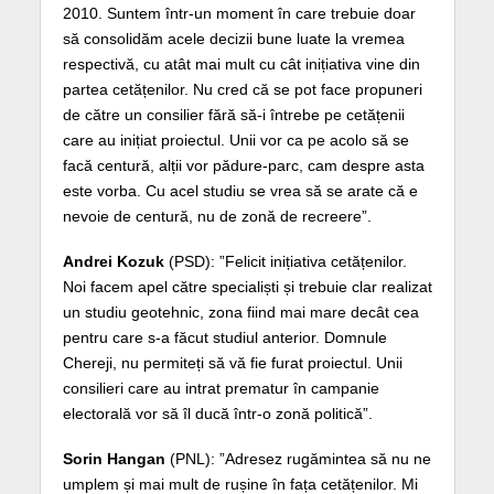
2010. Suntem într-un moment în care trebuie doar
să consolidăm acele decizii bune luate la vremea
respectivă, cu atât mai mult cu cât inițiativa vine din
partea cetățenilor. Nu cred că se pot face propuneri
de către un consilier fără să-i întrebe pe cetățenii
care au inițiat proiectul. Unii vor ca pe acolo să se
facă centură, alții vor pădure-parc, cam despre asta
este vorba. Cu acel studiu se vrea să se arate că e
nevoie de centură, nu de zonă de recreere”.
Andrei Kozuk
(PSD): ”Felicit inițiativa cetățenilor.
Noi facem apel către specialiști și trebuie clar realizat
un studiu geotehnic, zona fiind mai mare decât cea
pentru care s-a făcut studiul anterior. Domnule
Chereji, nu permiteți să vă fie furat proiectul. Unii
consilieri care au intrat prematur în campanie
electorală vor să îl ducă într-o zonă politică”.
Sorin Hangan
(PNL): ”Adresez rugămintea să nu ne
umplem și mai mult de rușine în fața cetățenilor. Mi