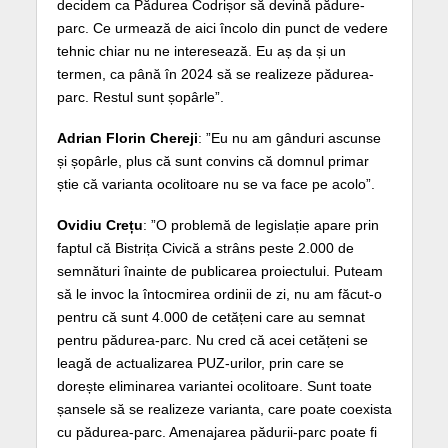
decidem ca Pădurea Codrișor să devină pădure-
parc. Ce urmează de aici încolo din punct de vedere
tehnic chiar nu ne interesează. Eu aș da și un
termen, ca până în 2024 să se realizeze pădurea-
parc. Restul sunt șopârle”.
Adrian Florin Chereji
: ”Eu nu am gânduri ascunse
și șopârle, plus că sunt convins că domnul primar
știe că varianta ocolitoare nu se va face pe acolo”.
Ovidiu Crețu
: ”O problemă de legislație apare prin
faptul că Bistrița Civică a strâns peste 2.000 de
semnături înainte de publicarea proiectului. Puteam
să le invoc la întocmirea ordinii de zi, nu am făcut-o
pentru că sunt 4.000 de cetățeni care au semnat
pentru pădurea-parc. Nu cred că acei cetățeni se
leagă de actualizarea PUZ-urilor, prin care se
dorește eliminarea variantei ocolitoare. Sunt toate
șansele să se realizeze varianta, care poate coexista
cu pădurea-parc. Amenajarea pădurii-parc poate fi