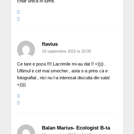
chiar unică în lume.
flavius
18 septembrie 2015 la 20:00
Ce tare e poza !!!! Lacrimile mi-au dat !! =)))) .
Ultimul e cel mai smecher , asta s-a prins ca e
fotografiat , nici nu l-a interesat discutia din sala!
=))))
Balan Marius- Ecologist B-ta