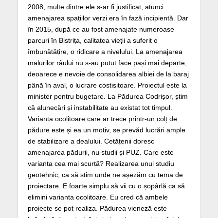
2008, multe dintre ele s-ar fi justificat, atunci
amenajarea spațiilor verzi era în fază incipientă. Dar
în 2015, după ce au fost amenajate numeroase
parcuri în Bistrița, calitatea vieții a suferit o
îmbunătățire, o ridicare a nivelului. La amenajarea
malurilor râului nu s-au putut face pași mai departe,
deoarece e nevoie de consolidarea albiei de la baraj
până în aval, o lucrare costisitoare. Proiectul este la
minister pentru bugetare. La Pădurea Codrișor, știm
că alunecări și instabilitate au existat tot timpul.
Varianta ocolitoare care ar trece printr-un colț de
pădure este și ea un motiv, se prevăd lucrări ample
de stabilizare a dealului. Cetățenii doresc
amenajarea pădurii, nu studii și PUZ. Care este
varianta cea mai scurtă? Realizarea unui studiu
geotehnic, ca să știm unde ne așezăm cu tema de
proiectare. E foarte simplu să vii cu o șopârlă ca să
elimini varianta ocolitoare. Eu cred că ambele
proiecte se pot realiza. Pădurea vieneză este