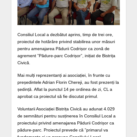
Consiliul Local a dezbătut aprins, timp de trei ore,
proiectul de hotărâre privind stabilirea unor măsuri
pentru amenajarea Pădurii Codrișor ca zonă de
agrement ”Pădure-parc Codrișor”, inițiat de Bistrița
Civică.
Mai mulți reprezentanți ai asociației, în frunte cu
președintele Adrian Florin Chereji, au fost prezenți la
ședință.
Aflat la punctul 14 pe ordinea de zi, CL a
aprobat ca proiectul să fie discutat primul.
Voluntarii Asociației Bistrița Civică au adunat 4.029
de semnături pentru susținerea în Consiliul Local a
proiectului privind amenajarea Pădurii Codrișor ca
pădure-parc. Proiectul prevede că ”primarul va
fundamenta şi va propune Consiliului Local