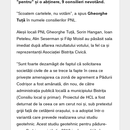
”pentru” și o abținere, 9 consilieri nevotând.
”Scoatem cartelele, nu votăm”, a spus
Gheorghe
Tuță
în numele consilierilor PNL.
Aleșii locali PNL Gheorghe Tuță, Sorin Hangan, Ioan
Peteleu, Alin Seserman și Filip Moisil au păsăsit sala
imediat după aflarea rezultatului votului, la fel ca și
reprezentanții Asociației Bistrița Civică.
”Sunt foarte dezamăgit de faptul că solicitarea
societății civile de a se trece la fapte în ceea ce
privește amenajarea ca zonă de agrement a Pădurii
Codrișor a fost amânată, din nou, de către
administrația publică locală a municipiului Bistrița
(Consiliu local și primar). Proiectul de HCL a fost
deturnat de la ceea ce am cerut noi și, sub pretextul
grijii față de cetățenii orașului, s-a adoptat într-o
variantă care prevede realizarea unui studiu
geotehnic. Acest studiu geot
ehnic pentru pădure-