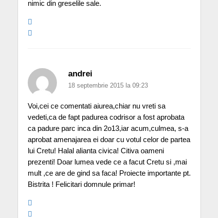
nimic din greselile sale.
andrei
18 septembrie 2015 la 09:23
Voi,cei ce comentati aiurea,chiar nu vreti sa
vedeti,ca de fapt padurea codrisor a fost aprobata
ca padure parc inca din 2o13,iar acum,culmea, s-a
aprobat amenajarea ei doar cu votul celor de partea
lui Cretu! Halal alianta civica! Citiva oameni
prezenti! Doar lumea vede ce a facut Cretu si ,mai
mult ,ce are de gind sa faca! Proiecte importante pt.
Bistrita ! Felicitari domnule primar!