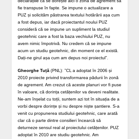
declarațiile că se dorește aici o zonă de agrement să
fie transpuse în fapte. Se impune o actualizare a
PUZ și solicităm păstrarea textului hotărârii așa cum
a fost depus, iar dacă proiectantul noului PUZ
consideră că se impune un supliment la studiul
geotehnic care a fost la baza vechiului PUZ, nu
avem nimic împotrivă. Nu credem că se impune
acum un studiu geotehnic, din moment ce el există.
Dați-ne girul așa cum am depus noi proiectul”.
Gheorghe Tuță
(PNL): ”CL a adoptat în 2006 și
2010 proiecte privind transformarea pădurii în zonă
de agrement. Am crezut că aceste planuri vor fi puse
în valoare, că dorința cetățenilor va deveni realitate.
Ne-am înșelat cu toții, suntem azi tot în situația de a
vorbi despre dorințe și nu despre niște șantiere. S-a
venit cu propunerea studiului geotehnic, care arată
clar că o parte dintre consilieri încearcă să
deturneze sensul real al proiectului cetățenilor. PUZ
adoptat în 2010 are studiu geotehnic. Am