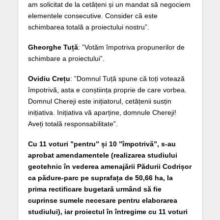
am solicitat de la cetățeni și un mandat să negociem
elementele consecutive. Consider că este
schimbarea totală a proiectului nostru”.
Gheorghe Tuță
: ”Votăm împotriva propunerilor de
schimbare a proiectului”.
Ovidiu Crețu
: ”Domnul Tuță spune că toți votează
împotrivă, asta e conștiința proprie de care vorbea.
Domnul Chereji este inițiatorul, cetățenii susțin
inițiativa. Inițiativa vă aparține, domnule Chereji!
Aveți totală responsabilitate”.
Cu 11 voturi ”pentru” și 10 ”împotrivă”, s-au
aprobat amendamentele (realizarea studiului
geotehnic în vederea amenajării Pădurii Codrișor
ca pădure-parc pe suprafața de 50,66 ha, la
prima rectificare bugetară urmând să fie
cuprinse sumele necesare pentru elaborarea
studiului), iar proiectul în întregime cu 11 voturi