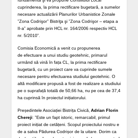
cuprinderea, la prima rectificare bugetară, a sumelor
necesare actualizării Planurilor Urbanistice Zonale
”Zona Codrişor” Bistriţa şi ”Zona Codrişor – etapa a
II-a” aprobate prin HCL nr. 164/2006 respectiv HCL
nr. 5/2010”.
Comisia Economică a venit cu propunerea
de efectuare a unui studiu geotehnic, primarul
urmând să vină în fața CL, la prima rectificare
bugetară, cu un proiect care va cuprinde sumele
necesare pentru efectuarea studiului geotehnic. O
altă modificare propusă a fost de realizare a studiului
pe o suprafață totală de 50,66 ha, nu pe cea de 37,4
ha cuprinsă în proiectul inițiatorului.
Președintele Asociației Bistrița Civică,
Adrian Florin
Chereji
: ”Este un fapt istoric, remarcabil, primul
proiect inițiat de cetățeni. Scopul proiectului nostru e
de a salva Pădurea Codrișor de la uitare. Dorim ca