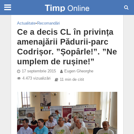
Actualitate
•
Recomandări
Ce a decis CL în privința
amenajării Pădurii-parc
Codrișor. ”Șopârle!”. ”Ne
umplem de rușine!”
17 septembrie 2015
Eugen Gheorghe
4.473 vizualizări
11 min de citit