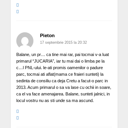
Pieton
17 septembrie 2015 la 20:32
Balane, un pr… ca tine mai rar, pai tocmai v-a luat
primarul “JUCARIA”, iar tu mai dai o limba pe la
c…l PNL-ului. le-ati promis oamenilor o padure
parc, tocmai ati aflat(mama ce fraieri sunteti) la
sedinta de consiliu ca deja Cretu a facut-o parc in
2013. Acum primarul o sa va lase cu ochii in soare,
ca el va face amenajarea. Balane, sunteti jalnici, in
locul vostru nu as sti unde sa ma ascund.