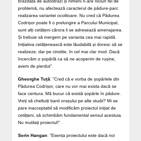
brăzdată de autostrăzi și nimeni n-are niciun fel de
problemă, nu afectează caracterul de pădure-parc
realizarea variantei ocolitoare. Nu cred că Pădurea
Codrișor poate fi o prelungire a Parcului Municipal,
sunt alți cetățeni cărora li se adresează amenajarea.
Și trebuie să mergem pe varianta cea mai rapidă.
Inițiativa cetățenească este lăudabilă și doresc să se
realizeze, dar pe cinstite, în cel mai clar mod. Dacă
încercăm o șopârlă ca să ne acoperim de rușine,
avem de pierdut”.
Gheorghe Tuță
: ”Cred că e vorba de șopârlele din
Pădurea Codrișor, care nu vor mai exista dacă se
face centura. Mă bucur că există șopârle în pădure.
Vreți să cheltuiți banii orașului pe alte studii? Mi se
pare inacceptabil să modificăm proiectul inițiat de
cetățeni, să schimbăm fundamental sensul acestuia.
Nu mutilați proiectul!”.
Sorin Hangan
: ”Esența proiectului este dacă noi