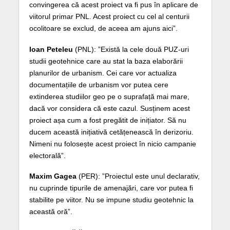
convingerea că acest proiect va fi pus în aplicare de
viitorul primar PNL. Acest proiect cu cel al centurii
ocolitoare se exclud, de aceea am ajuns aici”.
Ioan Peteleu
(PNL): ”Există la cele două PUZ-uri
studii geotehnice care au stat la baza elaborării
planurilor de urbanism. Cei care vor actualiza
documentațiile de urbanism vor putea cere
extinderea studiilor geo pe o suprafață mai mare,
dacă vor considera că este cazul. Susținem acest
proiect așa cum a fost pregătit de inițiator. Să nu
ducem această inițiativă cetățenească în derizoriu.
Nimeni nu folosește acest proiect în nicio campanie
electorală”.
Maxim Gagea
(PER): ”Proiectul este unul declarativ,
nu cuprinde tipurile de amenajări, care vor putea fi
stabilite pe viitor. Nu se impune studiu geotehnic la
această oră”.