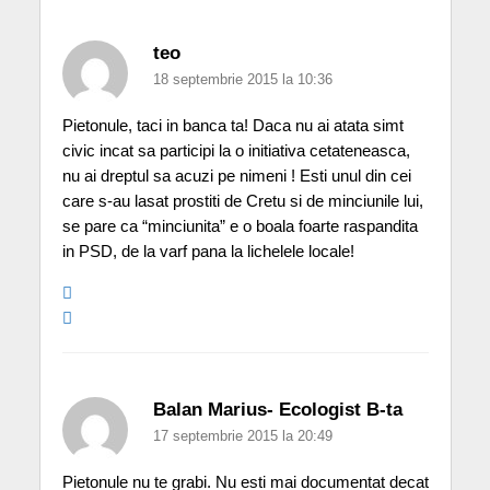
teo
18 septembrie 2015 la 10:36
Pietonule, taci in banca ta! Daca nu ai atata simt
civic incat sa participi la o initiativa cetateneasca,
nu ai dreptul sa acuzi pe nimeni ! Esti unul din cei
care s-au lasat prostiti de Cretu si de minciunile lui,
se pare ca “minciunita” e o boala foarte raspandita
in PSD, de la varf pana la lichelele locale!
Balan Marius- Ecologist B-ta
17 septembrie 2015 la 20:49
Pietonule nu te grabi. Nu esti mai documentat decat