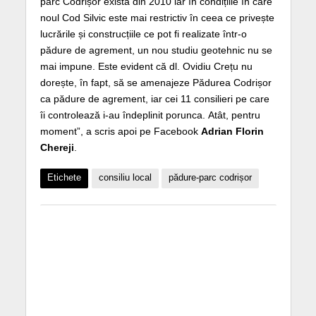
parc Codrișor există din 2010 iar în condițiile în care
noul Cod Silvic este mai restrictiv în ceea ce privește
lucrările și construcțiile ce pot fi realizate într-o
pădure de agrement, un nou studiu geotehnic nu se
mai impune. Este evident că dl. Ovidiu Crețu nu
dorește, în fapt, să se amenajeze Pădurea Codrișor
ca pădure de agrement, iar cei 11 consilieri pe care
îi controlează i-au îndeplinit porunca. Atât, pentru
moment”, a scris apoi pe Facebook
Adrian Florin
Chereji
.
Etichete
consiliu local
pădure-parc codrișor