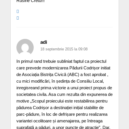
Rusine Cretu!!!
adi
18 septembrie 2015 la 09:08
In primul rand trebuie subliniat faptul ca proiectul
care prevede modernizarea Pădurii Codrișor initiat
de Asociația Bistrița Civică (ABC) a fost aprobat ,
cu mici modificări, în ședința de Consiliu Local,
inregisreand prima victorie a unui proiect propus de
societatea civila. Asa cum rezulta din expunerea de
motive „Scopul proiecului este restabilirea pentru
pădurea Codrișor a destinației inițial stabilite de
parc-pădure, în loc de defrișare pentru realizarea
variantei ocolitoare și amenajarea, pe întreaga
suprafață a păduri, a unor puncte de atracție”. Dar,