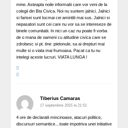
mine. Asteapta noile informatii care vor veni de la
colegii din Bta Civica. Noi nu suntem jalnici. Jalnici
si farisei sunt tocmai cei amintiti mai sus. Jalnici si
nepasatori sunt cei care nu vor sa se intereseze de
binele comunitatii. In nici un caz nu poate fi vorba
de o mana de oameni cu atitudine civica care se
zdrobesc si pt. tine :pietonule, sa ai drepturi mai
multe si o viata mai frumoasa. Pacat ca tu nu
intelegi aceste lucruri. VIATA LUNGA !
Tiberius Camaras
17 septembrie 2015 la 21:51
4 ore de declaratii mincinoase, atacuri politice,
discursuri semantice…toate impotriva unei initiative