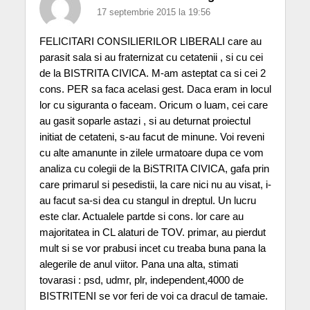
17 septembrie 2015 la 19:56
FELICITARI CONSILIERILOR LIBERALI care au
parasit sala si au fraternizat cu cetatenii , si cu cei
de la BISTRITA CIVICA. M-am asteptat ca si cei 2
cons. PER sa faca acelasi gest. Daca eram in locul
lor cu siguranta o faceam. Oricum o luam, cei care
au gasit soparle astazi , si au deturnat proiectul
initiat de cetateni, s-au facut de minune. Voi reveni
cu alte amanunte in zilele urmatoare dupa ce vom
analiza cu colegii de la BiSTRITA CIVICA, gafa prin
care primarul si pesedistii, la care nici nu au visat, i-
au facut sa-si dea cu stangul in dreptul. Un lucru
este clar. Actualele partde si cons. lor care au
majoritatea in CL alaturi de TOV. primar, au pierdut
mult si se vor prabusi incet cu treaba buna pana la
alegerile de anul viitor. Pana una alta, stimati
tovarasi : psd, udmr, plr, independent,4000 de
BISTRITENI se vor feri de voi ca dracul de tamaie.