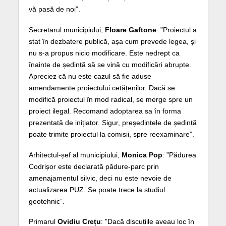
vă pasă de noi”.
Secretarul municipiului,
Floare Gaftone
: ”Proiectul a
stat în dezbatere publică, așa cum prevede legea, și
nu s-a propus nicio modificare. Este nedrept ca
înainte de ședință să se vină cu modificări abrupte.
Apreciez că nu este cazul să fie aduse
amendamente proiectului cetățenilor. Dacă se
modifică proiectul în mod radical, se merge spre un
proiect ilegal. Recomand adoptarea sa în forma
prezentată de inițiator. Sigur, președintele de ședință
poate trimite proiectul la comisii, spre reexaminare”.
Arhitectul-șef al municipiului,
Monica Pop
: ”Pădurea
Codrișor este declarată pădure-parc prin
amenajamentul silvic, deci nu este nevoie de
actualizarea PUZ. Se poate trece la studiul
geotehnic”.
Primarul
Ovidiu Crețu
: ”Dacă discuțiile aveau loc în