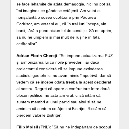
se face lehamite de atâta demagogie, nici nu pot să
îmi imaginez ce gândesc cetățenii. Am votat cu
nonșalanță o șosea ocolitoare prin Pădurea
Codrișor, am votat și eu, că în trei luni începe, vin
banii, fără a pune niciun fel de condiție. Să ne oprim,
să nu ne umplem și mai mult de rușine în fața
cetățenilor”.
Adrian Florin Chereji
: ”Se impune actualizarea PUZ
și armonizarea lui cu noile prevederi, iar dacă
proiectantul consideră că se impune extinderea
studiului geotehnic, nu avem nimic împotrivă, dar să
vedem că se începe odată treaba la acest deziderat
al nostru. Regret că apare o confruntare între două
blocuri politice, nu asta am vrut, ci să uităm că
suntem membri ai unui partid sau altul și să ne
amintim că suntem cetățeni ai Bistriței. Riscăm să
pierdem valorile Bistriței”.
Filip Moisil
(PNL): ”Să nu ne îndepărtăm de scopul