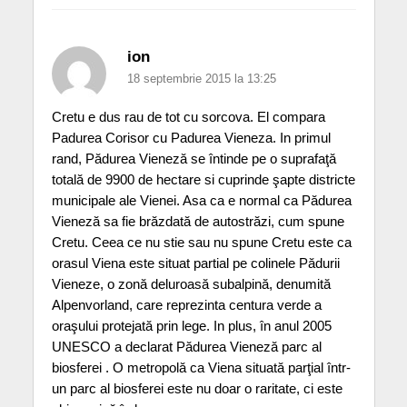
ion
18 septembrie 2015 la 13:25
Cretu e dus rau de tot cu sorcova. El compara
Padurea Corisor cu Padurea Vieneza. In primul
rand, Pădurea Vieneză se întinde pe o suprafaţă
totală de 9900 de hectare si cuprinde şapte districte
municipale ale Vienei. Asa ca e normal ca Pădurea
Vieneză sa fie brăzdată de autostrăzi, cum spune
Cretu. Ceea ce nu stie sau nu spune Cretu este ca
orasul Viena este situat partial pe colinele Pădurii
Vieneze, o zonă deluroasă subalpină, denumită
Alpenvorland, care reprezinta centura verde a
oraşului protejată prin lege. In plus, în anul 2005
UNESCO a declarat Pădurea Vieneză parc al
biosferei . O metropolă ca Viena situată parţial într-
un parc al biosferei este nu doar o raritate, ci este