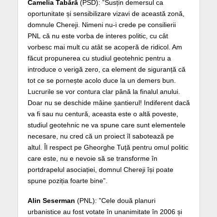
Camelia Tabără
(PSD): ”Susțin demersul ca
oportunitate și sensibilizare vizavi de această zonă,
domnule Chereji. Nimeni nu-i crede pe consilierii
PNL că nu este vorba de interes politic, cu cât
vorbesc mai mult cu atât se acoperă de ridicol. Am
făcut propunerea cu studiul geotehnic pentru a
introduce o verigă zero, ca element de siguranță că
tot ce se pornește acolo duce la un demers bun.
Lucrurile se vor contura clar până la finalul anului.
Doar nu se deschide mâine șantierul! Indiferent dacă
va fi sau nu centură, aceasta este o altă poveste,
studiul geotehnic ne va spune care sunt elementele
necesare, nu cred că un proiect îl sabotează pe
altul. Îl respect pe Gheorghe Tuță pentru omul politic
care este, nu e nevoie să se transforme în
portdrapelul asociației, domnul Chereji își poate
spune poziția foarte bine”.
Alin Seserman
(PNL): ”Cele două planuri
urbanistice au fost votate în unanimitate în 2006 și