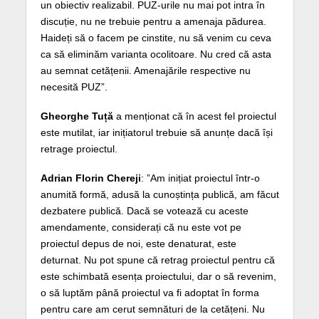
un obiectiv realizabil. PUZ-urile nu mai pot intra în
discuție, nu ne trebuie pentru a amenaja pădurea.
Haideți să o facem pe cinstite, nu să venim cu ceva
ca să eliminăm varianta ocolitoare. Nu cred că asta
au semnat cetățenii. Amenajările respective nu
necesită PUZ”.
Gheorghe Tuță
a menționat că în acest fel proiectul
este mutilat, iar inițiatorul trebuie să anunțe dacă își
retrage proiectul.
Adrian Florin Chereji
: ”Am inițiat proiectul într-o
anumită formă, adusă la cunoștința publică, am făcut
dezbatere publică. Dacă se votează cu aceste
amendamente, considerați că nu este vot pe
proiectul depus de noi, este denaturat, este
deturnat. Nu pot spune că retrag proiectul pentru că
este schimbată esența proiectului, dar o să revenim,
o să luptăm până proiectul va fi adoptat în forma
pentru care am cerut semnături de la cetățeni. Nu