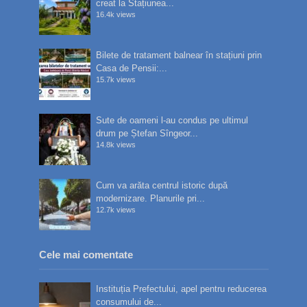
creat la Stațiunea...
16.4k views
Bilete de tratament balnear în stațiuni prin
Casa de Pensii:...
15.7k views
Sute de oameni l-au condus pe ultimul
drum pe Ștefan Sîngeor...
14.8k views
Cum va arăta centrul istoric după
modernizare. Planurile pri...
12.7k views
Cele mai comentate
Instituția Prefectului, apel pentru reducerea
consumului de...