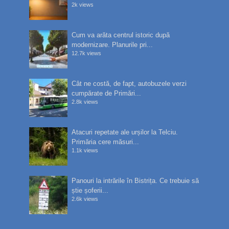
2k views
Cum va arăta centrul istoric după
modernizare. Planurile pri...
12.7k views
Cât ne costă, de fapt, autobuzele verzi
cumpărate de Primări...
2.8k views
Atacuri repetate ale urșilor la Telciu.
Primăria cere măsuri...
1.1k views
Panouri la intrările în Bistrița. Ce trebuie să
știe șoferii...
2.6k views