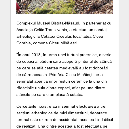
Complexul Muzeal Bistrița-Năsăud, în parteneriat cu
Asociația Celtic Transilvania, a efectuat un sondaj
arheologic la Cetatea Ciceului, localitatea Ciceu
Corabia, comuna Ciceu Mihăiești.
”În anul 2018, în urma unei furtuni puternice, o serie
de copaci ai pădurii care acoperă pintenul de stâncă
pe care se află cetatea medievală au fost doborâți
de către aceasta. Primăria Ciceu Mihăiești ne-a
semnalat apariția unor resturi ceramice la una din
rădăcinile unuia dintre copaci, aflat pe una dintre
stâncile pe care e amplasată cetatea.
Cercetările noastre au însemnat efectuarea a trei
secțiuni arheologice de mici dimensiuni, deoarece
terenul este extrem de accidentat, acestea fiind dificil
de realizat. Una dintre acestea a fost efectuată pe