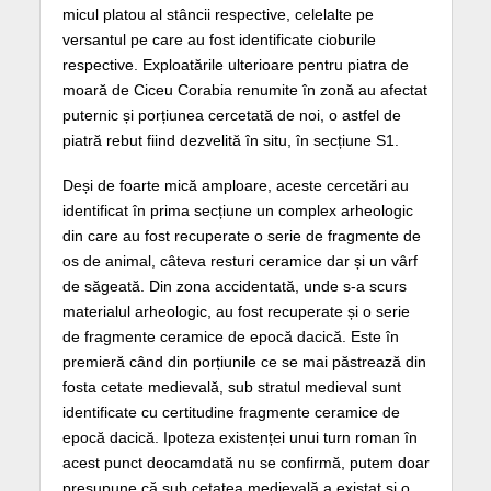
micul platou al stâncii respective, celelalte pe
versantul pe care au fost identificate cioburile
respective. Exploatările ulterioare pentru piatra de
moară de Ciceu Corabia renumite în zonă au afectat
puternic și porțiunea cercetată de noi, o astfel de
piatră rebut fiind dezvelită în situ, în secțiune S1.
Deși de foarte mică amploare, aceste cercetări au
identificat în prima secțiune un complex arheologic
din care au fost recuperate o serie de fragmente de
os de animal, câteva resturi ceramice dar și un vârf
de săgeată. Din zona accidentată, unde s-a scurs
materialul arheologic, au fost recuperate și o serie
de fragmente ceramice de epocă dacică. Este în
premieră când din porțiunile ce se mai păstrează din
fosta cetate medievală, sub stratul medieval sunt
identificate cu certitudine fragmente ceramice de
epocă dacică. Ipoteza existenței unui turn roman în
acest punct deocamdată nu se confirmă, putem doar
presupune că sub cetatea medievală a existat și o