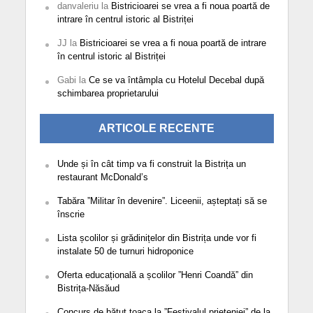
danvaleriu
la
Bistricioarei se vrea a fi noua poartă de
intrare în centrul istoric al Bistriței
JJ
la
Bistricioarei se vrea a fi noua poartă de intrare
în centrul istoric al Bistriței
Gabi
la
Ce se va întâmpla cu Hotelul Decebal după
schimbarea proprietarului
ARTICOLE RECENTE
Unde și în cât timp va fi construit la Bistrița un
restaurant McDonald’s
Tabăra ”Militar în devenire”. Liceenii, așteptați să se
înscrie
Lista școlilor și grădinițelor din Bistrița unde vor fi
instalate 50 de turnuri hidroponice
Oferta educațională a școlilor ”Henri Coandă” din
Bistrița-Năsăud
Concurs de bătut toaca la ”Festivalul prieteniei” de la