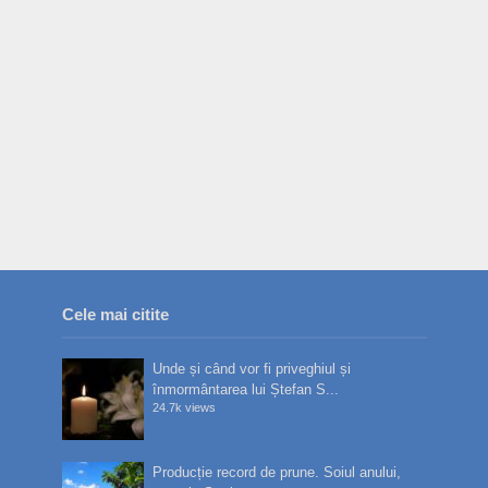
Cele mai citite
Unde și când vor fi priveghiul și
înmormântarea lui Ștefan S...
24.7k views
Producție record de prune. Soiul anului,