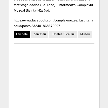
fortificație dacică (La Tène)”, informează Complexul
Muzeal Bistrița-Năsăud.
https://www.facebook.com/complexmuzeal.bistritana
saud/posts/232401868672997
Etichete
cercetari
Cetatea Ciceului
Muzeu