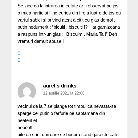
Se zice ca la intrarea in cetate ar fi observat pe jos
o mica hartie si fiind curios din fire a luat-o de jos cu
varful sabiei si privind atent a citit cu glas domol ,
putin nedumerit : “bicuiti , biscuiti !? ” iar garnizoana
a raspuns intr-un glas : “Biscuim , Maria Ta !” Deh ,
vremuri demult apuse !
aurel's drinks
12 aprilie 2021 la 22:06
vecinul de la 7 se plange tot timpul ca nevasta-sa
sparge cel putin o farfurie pe saptamana din
neatentie!
noooo!!!
uite ca sunt unii care se bucura cand gaseste cate