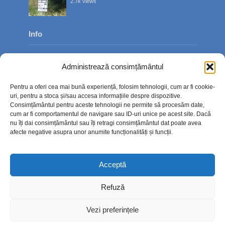
2.7k views
Info
Despre noi
Administrează consimțământul
Publicitate
Pentru a oferi cea mai bună experiență, folosim tehnologii, cum ar fi cookie-
Contact
uri, pentru a stoca și/sau accesa informațiile despre dispozitive.
Consimțământul pentru aceste tehnologii ne permite să procesăm date,
Politica de confidențialitate
cum ar fi comportamentul de navigare sau ID-uri unice pe acest site. Dacă
nu îți dai consimțământul sau îți retragi consimțământul dat poate avea
Politică cookie-uri (UE)
afecte negative asupra unor anumite funcționalități și funcții.
Acceptă
Refuză
Vezi preferințele