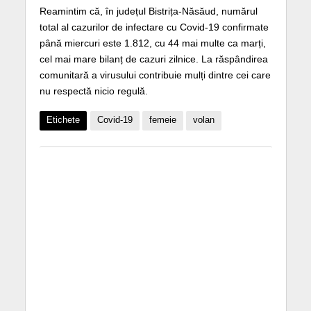
Reamintim că, în județul Bistrița-Năsăud, numărul
total al cazurilor de infectare cu Covid-19 confirmate
până miercuri este 1.812, cu 44 mai multe ca marți,
cel mai mare bilanț de cazuri zilnice. La răspândirea
comunitară a virusului contribuie mulți dintre cei care
nu respectă nicio regulă.
Etichete
Covid-19
femeie
volan