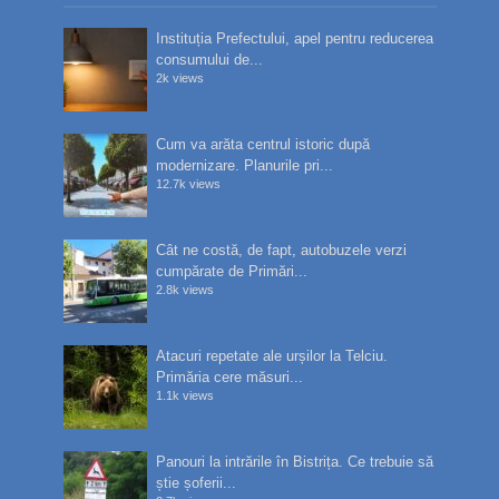
Instituția Prefectului, apel pentru reducerea
consumului de...
2k views
Cum va arăta centrul istoric după
modernizare. Planurile pri...
12.7k views
Cât ne costă, de fapt, autobuzele verzi
cumpărate de Primări...
2.8k views
Atacuri repetate ale urșilor la Telciu.
Primăria cere măsuri...
1.1k views
Panouri la intrările în Bistrița. Ce trebuie să
știe șoferii...