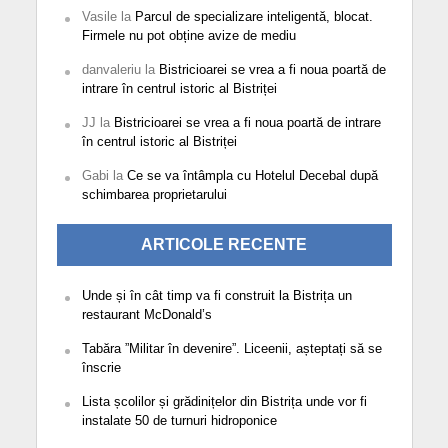
Vasile
la
Parcul de specializare inteligentă, blocat.
Firmele nu pot obține avize de mediu
danvaleriu
la
Bistricioarei se vrea a fi noua poartă de
intrare în centrul istoric al Bistriței
JJ
la
Bistricioarei se vrea a fi noua poartă de intrare
în centrul istoric al Bistriței
Gabi
la
Ce se va întâmpla cu Hotelul Decebal după
schimbarea proprietarului
ARTICOLE RECENTE
Unde și în cât timp va fi construit la Bistrița un
restaurant McDonald’s
Tabăra ”Militar în devenire”. Liceenii, așteptați să se
înscrie
Lista școlilor și grădinițelor din Bistrița unde vor fi
instalate 50 de turnuri hidroponice