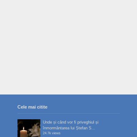
Cele mai citite
Unde și când vor fi priveghiul și
înmormântarea lui Ștefan S...
24.7k views