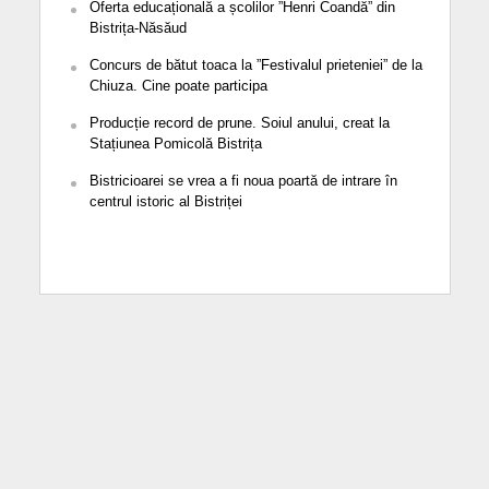
Oferta educațională a școlilor ”Henri Coandă” din
Bistrița-Năsăud
Concurs de bătut toaca la ”Festivalul prieteniei” de la
Chiuza. Cine poate participa
Producție record de prune. Soiul anului, creat la
Stațiunea Pomicolă Bistrița
Bistricioarei se vrea a fi noua poartă de intrare în
centrul istoric al Bistriței