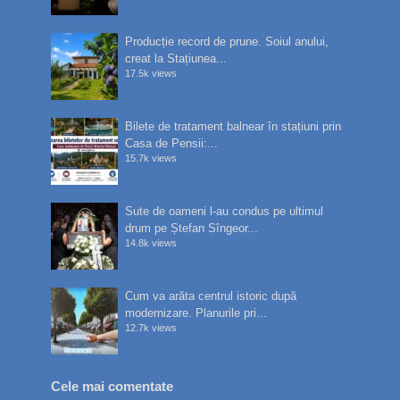
Producție record de prune. Soiul anului,
creat la Stațiunea...
17.5k views
Bilete de tratament balnear în stațiuni prin
Casa de Pensii:...
15.7k views
Sute de oameni l-au condus pe ultimul
drum pe Ștefan Sîngeor...
14.8k views
Cum va arăta centrul istoric după
modernizare. Planurile pri...
12.7k views
Cele mai comentate