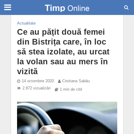
Actualitate
Ce au pățit două femei
din Bistrița care, în loc
să stea izolate, au urcat
la volan sau au mers în
vizită
14 octombrie 2020
Cristiana Sabău
2.872 vizualizări
1 min de citit