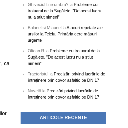
Ghiveciul tine umbra?
la
Probleme cu
trotuarul de la Sugălete. ”De acest lucru
nu a știut nimeni”
Balanel si Miaunel
la
Atacuri repetate ale
urșilor la Telciu. Primăria cere măsuri
urgente
Oltean R
la
Probleme cu trotuarul de la
Sugălete. ”De acest lucru nu a știut
”, ca
nimeni”
Tractoristu'
la
Precizări privind lucrările de
întreținere prin covor asfaltic pe DN 17
Navetă
la
Precizări privind lucrările de
întreținere prin covor asfaltic pe DN 17
l
ilor
ARTICOLE RECENTE
.