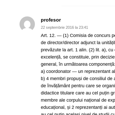
profesor
22 septembrie 2016 la 23:41
Art. 12. — (1) Comisia de concurs p
de director/director adjunct la unităț
prevăzute la art. 1 alin. (2) lit. a), c
excelență, se constituie, prin decizie
general, în următoarea componență
a) coordonator — un reprezentant al 
b) 4 membri propuși de consiliul de ad
de învățământ pentru care se organ
didactice titulare care au cel puțin gr
membre ale corpului național de ex
educațional, și 2 reprezentanți ai aut
au cel puțin același nivel de studii cu