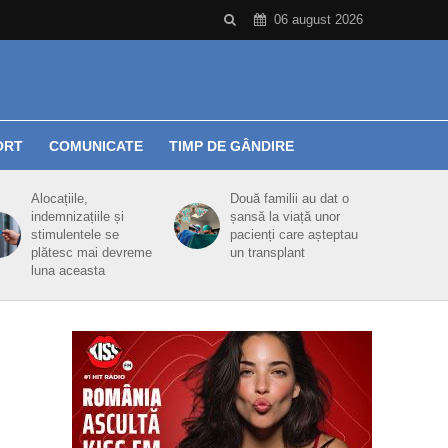
06 august 2026
ORT
COMUNICATE
TIMP DE GÂNDIRE
Alocațiile,
Două familii au dat o
indemnizațiile și
șansă la viață unor
stimulentele se
pacienți care așteptau
plătesc mai devreme
un transplant
luna aceasta