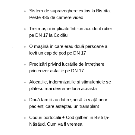
Sistem de supraveghere extins la Bistrița.
Peste 485 de camere video
Trei mașini implicate într-un accident rutier
pe DN 17 la Coldău
O mașină în care erau două persoane a
lovit un cap de pod pe DN 17
Precizări privind lucrările de întreținere
prin covor asfaltic pe DN 17
Alocațiile, indemnizațiile și stimulentele se
plătesc mai devreme luna aceasta
Două familii au dat o șansă la viață unor
pacienți care așteptau un transplant
Coduri portocalii + Cod galben în Bistrița-
Năsăud. Cum va fi vremea