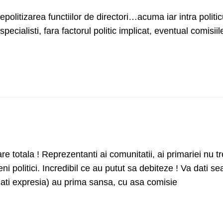
litizarea functiilor de directori…acuma iar intra politicu
ecialisti, fara factorul politic implicat, eventual comisiil
re totala ! Reprezentanti ai comunitatii, ai primariei nu t
eni politici. Incredibil ce au putut sa debiteze ! Va dati s
uzati expresia) au prima sansa, cu asa comisie