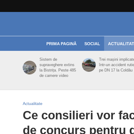
PRIMA PAGINĂ
SOCIAL
ACTUALITA
Sistem de
Trei mașini implicat
supraveghere extins
într-un accident ruti
la Bistrița. Peste 485
pe DN 17 la Coldău
de camere video
Actualitate
Ce consilieri vor fa
de concurs pentru di