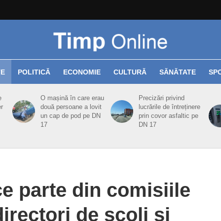
TE
POLITICĂ
ECONOMIE
CULTURĂ
SĂNĂTATE
SP
e
O mașină în care erau
Precizări privind
er
două persoane a lovit
lucrările de întreținere
un cap de pod pe DN
prin covor asfaltic pe
17
DN 17
ce parte din comisiile
rectori de şcoli şi