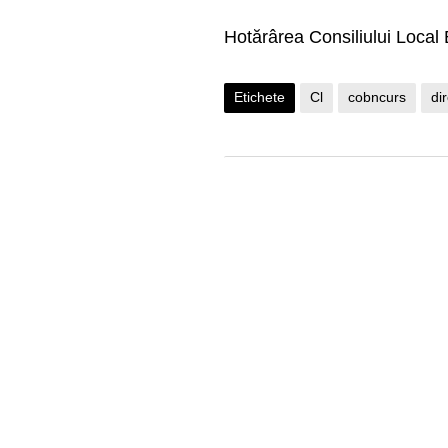
Hotărârea Consiliului Local B
Etichete
Cl
cobncurs
di