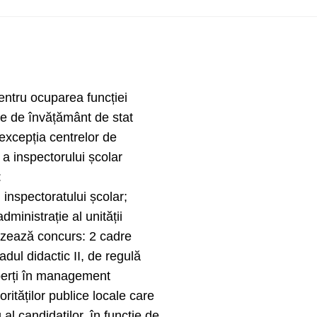
entru ocuparea funcției
ile de învățământ de stat
u excepția centrelor de
 a inspectorului școlar
:
inspectoratului școlar;
ministrație al unității
izează concurs: 2 cadre
adul didactic II, de regulă
perți în management
orităților publice locale care
 al candidaților, în funcție de