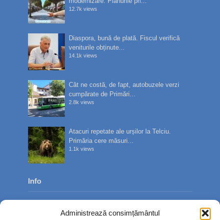
modernizare. Planurile pri...
12.7k views
Diaspora, bună de plată. Fiscul verifică
veniturile obținute...
14.1k views
Cât ne costă, de fapt, autobuzele verzi
cumpărate de Primări...
2.8k views
Atacuri repetate ale urșilor la Telciu.
Primăria cere măsuri...
1.1k views
Info
Despre noi
Administrează consimțământul