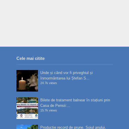
Cele mai citite
Unde și când vor fi priveghiul și
înmormântarea lui Ștefan S...
24.7k views
Bilete de tratament balnear în stațiuni prin
Casa de Pensii:...
15.7k views
Producție record de prune. Soiul anului,