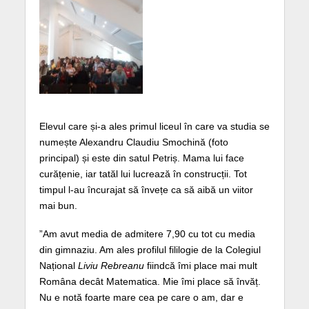
Elevul care și-a ales primul liceul în care va studia se
numește Alexandru Claudiu Smochină (foto
principal) și este din satul Petriș. Mama lui face
curățenie, iar tatăl lui lucrează în construcții. Tot
timpul l-au încurajat să învețe ca să aibă un viitor
mai bun.
”Am avut media de admitere 7,90 cu tot cu media
din gimnaziu. Am ales profilul fililogie de la Colegiul
Național
Liviu Rebreanu
fiindcă îmi place mai mult
Româna decât Matematica. Mie îmi place să învăț.
Nu e notă foarte mare cea pe care o am, dar e