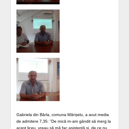
Gabriela din Bârla, comuna Mărișelu, a avut media
de admitere 7,35: ”De mică m-am gândit să merg la
acest liceu, vreau să mă fac asistentă și, de ce nu,