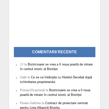
COMENTARII RECENTE
JJ
la
Bistricioarei se vrea a fi noua poartă de intrare
în centrul istoric al Bistriței
Gabi
la
Ce se va întâmpla cu Hotelul Decebal după
schimbarea proprietarului
PostaciOcazional
la
Bistricioarei se vrea a fi noua
poartă de intrare în centrul istoric al Bistriței
Floare Gaftone
la
Contract de proiectare semnat
pentru Linia Albastră Bistrița