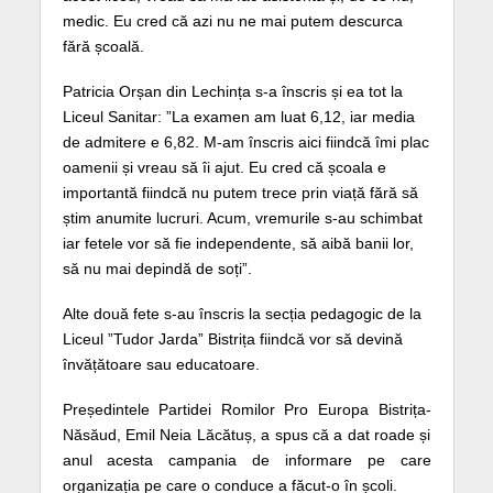
medic. Eu cred că azi nu ne mai putem descurca
fără școală.
Patricia Orșan din Lechința s-a înscris și ea tot la
Liceul Sanitar: ”La examen am luat 6,12, iar media
de admitere e 6,82. M-am înscris aici fiindcă îmi plac
oamenii și vreau să îi ajut. Eu cred că școala e
importantă fiindcă nu putem trece prin viață fără să
știm anumite lucruri. Acum, vremurile s-au schimbat
iar fetele vor să fie independente, să aibă banii lor,
să nu mai depindă de soți”.
Alte două fete s-au înscris la secția pedagogic de la
Liceul ”Tudor Jarda” Bistrița fiindcă vor să devină
învățătoare sau educatoare.
Președintele Partidei Romilor Pro Europa Bistrița-
Năsăud, Emil Neia Lăcătuș, a spus că a dat roade și
anul acesta campania de informare pe care
organizația pe care o conduce a făcut-o în școli.