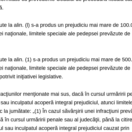
ă.
ute la alin. (l) s-a produs un prejudiciu mai mare de 100
i naţionale, limitele speciale ale pedepsei prevăzute de
ute la alin. (1) s-a produs un prejudiciu mai mare de 500
i naţionale, limitele speciale ale pedepsei prevăzute de
rivit iniţiativei legislative.
nfracţiunilor menţionate mai sus, dacă în cursul urmăririi p
sau inculpatul acoperă integral prejudiciul, atunci limitel
la jumătate: „(1) În cazul săvârşirii unei infracţiuni pre
acă în cursul urmăririi penale sau al judecăţii, până la citir
l sau inculpatul acoperă integral prejudiciul cauzat prin