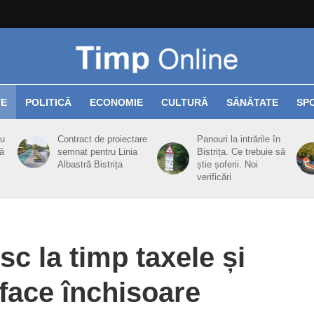
TE
POLITICĂ
ECONOMIE
CULTURĂ
SĂNĂTATE
SP
cu
Contract de proiectare
Panouri la intrările în
ă
semnat pentru Linia
Bistrița. Ce trebuie să
Albastră Bistrița
știe șoferii. Noi
verificări
sc la timp taxele și
 face închisoare