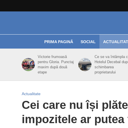
PRIMA PAGINĂ
SOCIAL
ACTUALITA
Victorie frumoasă
Ce se va întâmpla 
pentru Gloria. Punctaj
Hotelul Decebal dup
maxim după două
schimbarea
etape
proprietarului
Actualitate
Cei care nu își plăte
impozitele ar putea