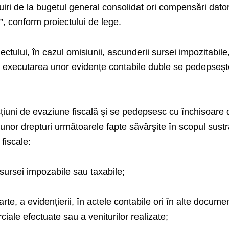
tuiri de la bugetul general consolidat ori compensări dato
”, conform proiectului de lege.
roiectului, în cazul omisiunii, ascunderii sursei impozitabile
le, executarea unor evidenţe contabile duble se pedepseş
acţiuni de evaziune fiscală şi se pedepsesc cu închisoare 
a unor drepturi următoarele fapte săvârşite în scopul sustr
 fiscale:
sursei impozabile sau taxabile;
arte, a evidenţierii, în actele contabile ori în alte docume
ciale efectuate sau a veniturilor realizate;