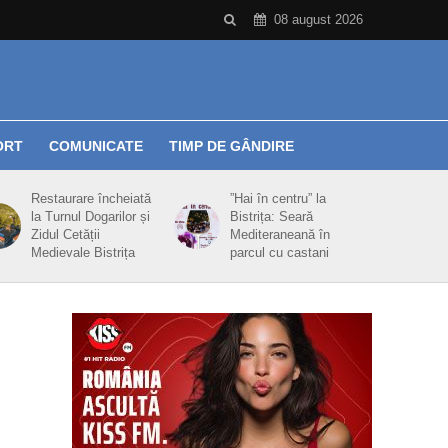
08 august 2026
ORT
COMUNICATE
TIMP DE GÂNDIRE
Restaurare încheiată
”Hai în centru” la
la Turnul Dogarilor și
Bistrița: Seară
Zidul Cetății
Mediteraneană în
Medievale Bistrița
parcul cu castani