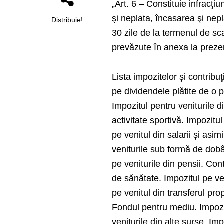
„Art. 6 – Constituie infracţi
şi neplata, încasarea şi nep
Distribuie!
30 zile de la termenul de sca
prevăzute în anexa la prezen
Lista impozitelor şi contribuţ
pe dividendele plătite de o
Impozitul pentru veniturile d
activitate sportivă. Impozitul
pe venitul din salarii şi asim
veniturile sub formă de dobâ
pe veniturile din pensii. Con
de sănătate. Impozitul pe ve
pe venitul din transferul pro
Fondul pentru mediu. Impozitu
veniturile din alte surse. Im