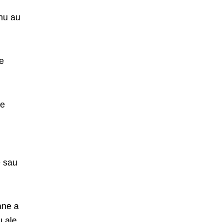
 nu au
de
de
e sau
ane a
u ale