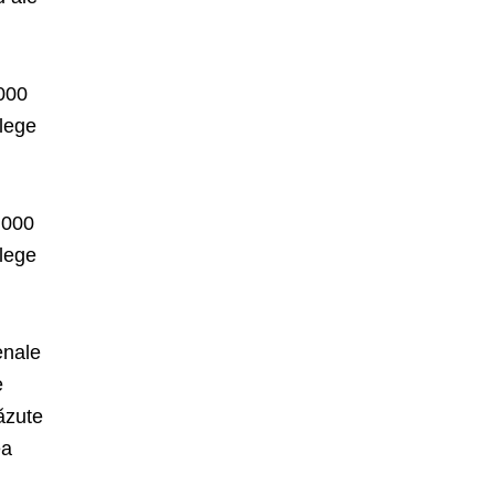
.000
 lege
.000
 lege
enale
e
văzute
ea