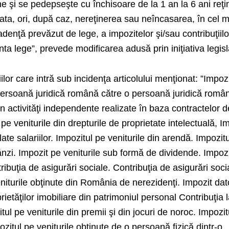
une şi se pedepseşte cu închisoare de la 1 an la 6 ani reţ
lata, ori, după caz, nereţinerea sau neîncasarea, în cel m
denţă prevăzut de lege, a impozitelor şi/sau contribuţiilo
ta lege”, prevede modificarea adusă prin iniţiativa legisl
iilor care intră sub incidenţa articolului menţionat: ”Impoz
 persoană juridică română către o persoană juridică româ
in activităţi independente realizate în baza contractelor d
 pe veniturile din drepturile de proprietate intelectuală, I
ilate salariilor. Impozitul pe veniturile din arendă. Impozit
nzi. Impozit pe veniturile sub formă de dividende. Impozi
tribuţia de asigurări sociale. Contribuţia de asigurări soci
niturile obţinute din România de nerezidenţi. Impozit dat
prietăţilor imobiliare din patrimoniul personal Contribuţia 
l pe veniturile din premii şi din jocuri de noroc. Impozit
pozitul pe veniturile obţinute de o persoană fizică dintr-o