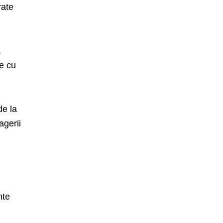
rate
,
te cu
de la
agerii
nte