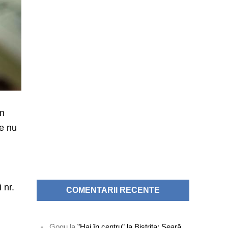
un
re nu
 nr.
COMENTARII RECENTE
Gogu
la
”Hai în centru” la Bistrița: Seară