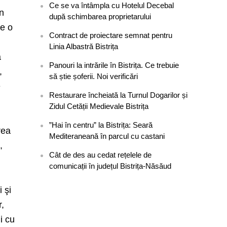
Ce se va întâmpla cu Hotelul Decebal
in
după schimbarea proprietarului
re o
Contract de proiectare semnat pentru
Linia Albastră Bistrița
ă
Panouri la intrările în Bistrița. Ce trebuie
,
să știe șoferii. Noi verificări
e
Restaurare încheiată la Turnul Dogarilor și
Zidul Cetății Medievale Bistrița
”Hai în centru” la Bistrița: Seară
rea
Mediteraneană în parcul cu castani
,
Cât de des au cedat rețelele de
comunicații în județul Bistrița-Năsăud
 şi
r,
i cu