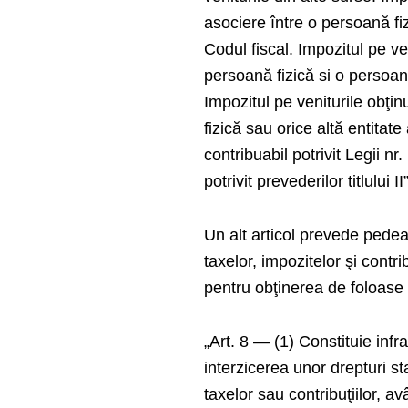
asociere între o persoană fizi
Codul fiscal. Impozitul pe ve
persoană fizică si o persoană j
Impozitul pe veniturile obţi
fizică sau orice altă entitate
contribuabil potrivit Legii 
potrivit prevederilor titlului II”
Un alt articol prevede pedeap
taxelor, impozitelor şi contri
pentru obţinerea de foloase 
„Art. 8 — (1) Constituie infr
interzicerea unor drepturi st
taxelor sau contribuţiilor, a