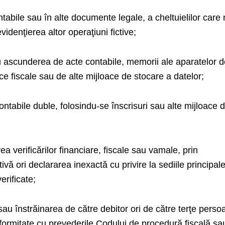
ntabile sau în alte documente legale, a cheltuielilor care
videnţierea altor operaţiuni fictive;
au ascunderea de acte contabile, memorii ale aparatelor 
ce fiscale sau de alte mijloace de stocare a datelor;
ntabile duble, folosindu-se înscrisuri sau alte mijloace 
ea verificărilor financiare, fiscale sau vamale, prin
ivă ori declararea inexactă cu privire la sediile principal
rificate;
sau înstrăinarea de către debitor ori de către terţe perso
formitate cu prevederile Codului de procedură fiscală sa