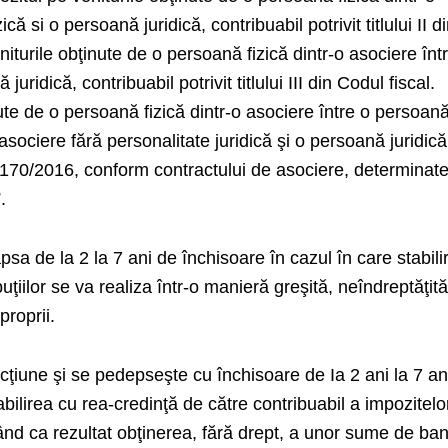
că si o persoană juridică, contribuabil potrivit titlului II d
niturile obţinute de o persoană fizică dintr-o asociere înt
uridică, contribuabil potrivit titlului III din Codul fiscal.
nute de o persoană fizică dintr-o asociere între o persoan
 asociere fără personalitate juridică şi o persoană juridică
nr. 170/2016, conform contractului de asociere, determinat
.
sa de la 2 la 7 ani de închisoare în cazul în care stabili
buţiilor se va realiza într-o manieră greşită, neîndreptăţită
proprii.
acţiune şi se pedepseşte cu închisoare de Ia 2 ani la 7 ani
abilirea cu rea-credinţă de către contribuabil a impozitelo
vând ca rezultat obţinerea, fără drept, a unor sume de ban