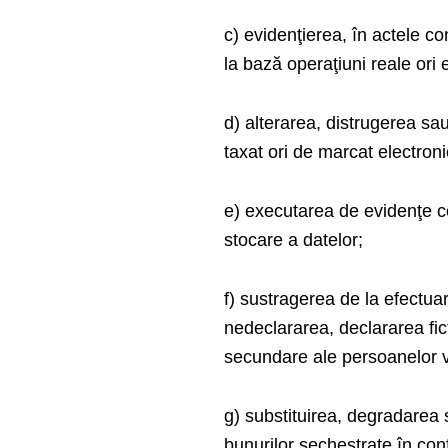
c) evidenţierea, în actele co
la bază operaţiuni reale ori e
d) alterarea, distrugerea s
taxat ori de marcat electroni
e) executarea de evidenţe co
stocare a datelor;
f) sustragerea de la efectuar
nedeclararea, declararea fict
secundare ale persoanelor ve
g) substituirea, degradarea 
bunurilor sechestrate în con