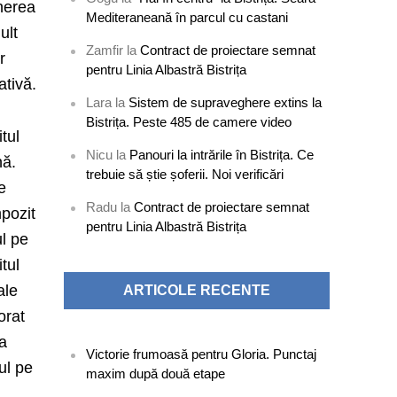
inerea
Mediteraneană în parcul cu castani
ult
Zamfir
la
Contract de proiectare semnat
r
pentru Linia Albastră Bistrița
ativă.
Lara
la
Sistem de supraveghere extins la
Bistrița. Peste 485 de camere video
itul
Nicu
la
Panouri la intrările în Bistrița. Ce
nă.
trebuie să știe șoferii. Noi verificări
e
Radu
la
Contract de proiectare semnat
mpozit
pentru Linia Albastră Bistrița
ul pe
tul
ale
ARTICOLE RECENTE
orat
la
Victorie frumoasă pentru Gloria. Punctaj
ul pe
maxim după două etape