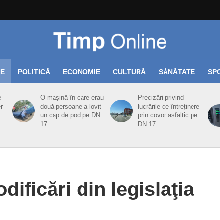
TE
POLITICĂ
ECONOMIE
CULTURĂ
SĂNĂTATE
SP
e
O mașină în care erau
Precizări privind
er
două persoane a lovit
lucrările de întreținere
un cap de pod pe DN
prin covor asfaltic pe
17
DN 17
ificări din legislaţia