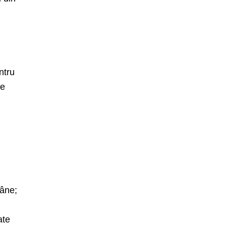
ntru
ie
mâne;
ate