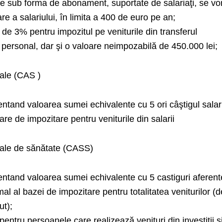
ate sub forma de abonament, suportate de salariaţi, se vo
e a salariului, în limita a 400 de euro pe an;
că de 3% pentru impozitul pe veniturile din transferul
l personal, dar şi o valoare neimpozabilă de 450.000 lei;
iale (CAS )
entand valoarea sumei echivalente cu 5 ori câştigul salar
re de impozitare pentru veniturile din salarii
ciale de sănătate (CASS)
entand valoarea sumei echivalente cu 5 castiguri aferent
l al bazei de impozitare pentru totalitatea veniturilor (d
ut);
 pentru persoanele care realizează venituri din investiţii ş