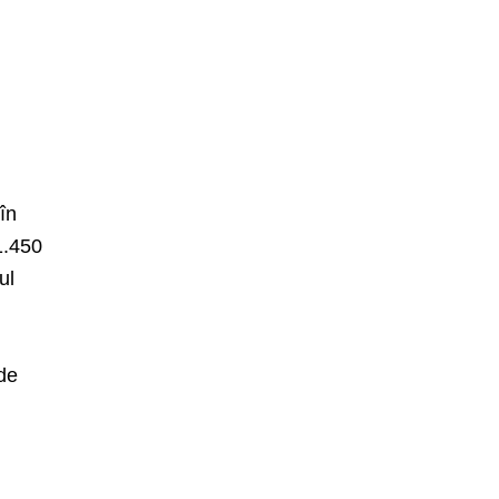
în
 1.450
ul
 de