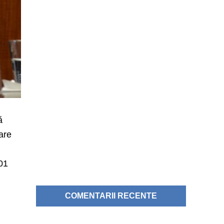
ă
care
 01
COMENTARII RECENTE