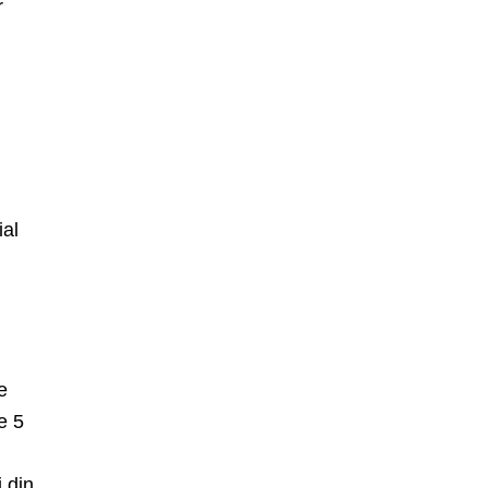
r
ial
e
e 5
i din