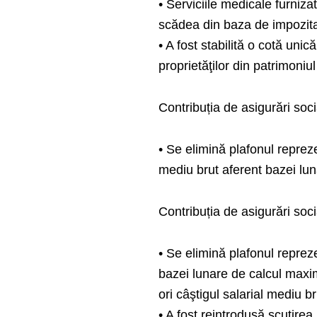
• Serviciile medicale furniz
scădea din baza de impozitar
• A fost stabilită o cotă uni
proprietăţilor din patrimoniu
Contribuția de asigurări soc
• Se elimină plafonul reprez
mediu brut aferent bazei luna
Contribuția de asigurări so
• Se elimină plafonul reprez
bazei lunare de calcul maxima
ori câştigul salarial mediu br
• A fost reintrodusă scutirea