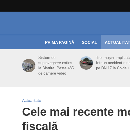
PRIMA PAGINĂ
SOCIAL
ACTUALITA
Sistem de
Trei mașini implicat
supraveghere extins
într-un accident ruti
la Bistrița. Peste 485
pe DN 17 la Coldău
de camere video
Actualitate
Cele mai recente mod
fiscală