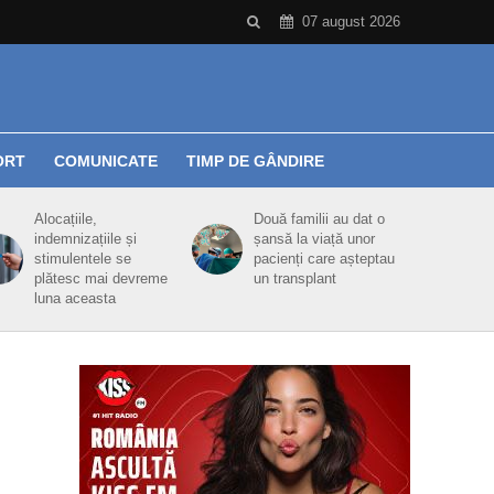
07 august 2026
ORT
COMUNICATE
TIMP DE GÂNDIRE
Alocațiile,
Două familii au dat o
indemnizațiile și
șansă la viață unor
stimulentele se
pacienți care așteptau
plătesc mai devreme
un transplant
luna aceasta