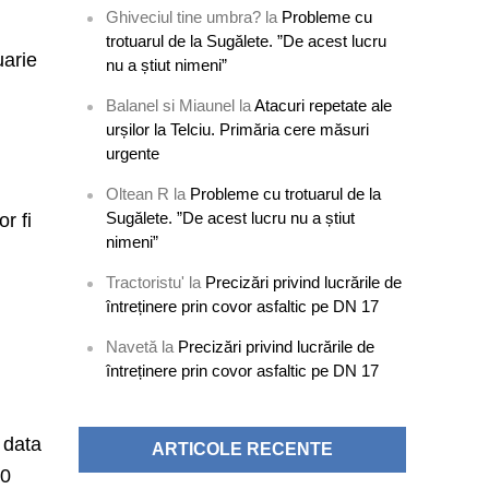
Ghiveciul tine umbra?
la
Probleme cu
i
trotuarul de la Sugălete. ”De acest lucru
uarie
nu a știut nimeni”
Balanel si Miaunel
la
Atacuri repetate ale
urșilor la Telciu. Primăria cere măsuri
urgente
Oltean R
la
Probleme cu trotuarul de la
Sugălete. ”De acest lucru nu a știut
r fi
nimeni”
Tractoristu'
la
Precizări privind lucrările de
întreținere prin covor asfaltic pe DN 17
Navetă
la
Precizări privind lucrările de
întreținere prin covor asfaltic pe DN 17
 data
ARTICOLE RECENTE
00