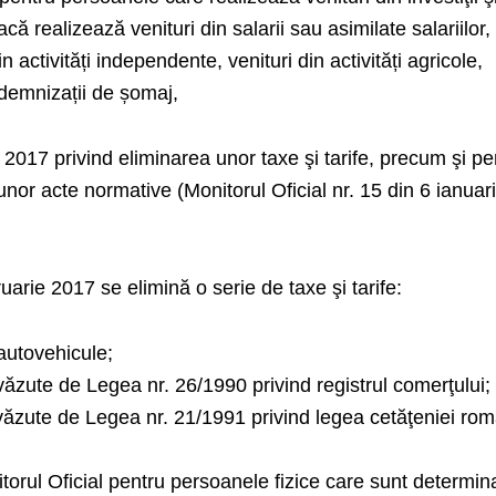
că realizează venituri din salarii sau asimilate salariilor,
in activități independente, venituri din activități agricole,
indemnizații de șomaj,
 2017 privind eliminarea unor taxe şi tarife, precum şi pe
nor acte normative (Monitorul Oficial nr. 15 din 6 ianuar
uarie 2017 se elimină o serie de taxe şi tarife:
autovehicule;
evăzute de Legea nr. 26/1990 privind registrul comerţului;
evăzute de Legea nr. 21/1991 privind legea cetăţeniei ro
orul Oficial pentru persoanele fizice care sunt determin