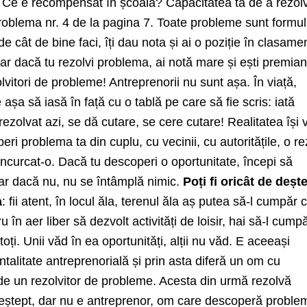
e. Ce e recompensat în școală? Capacitatea ta de a rezol
roblema nr. 4 de la pagina 7. Toate probleme sunt formul
 de cât de bine faci, îți dau nota și ai o poziție în clasame
ar dacă tu rezolvi problema, ai notă mare și ești premian
vitori de probleme! Antreprenorii nu sunt așa. În viață,
 așa să iasă în față cu o tablă pe care să fie scris: iată
rezolvat azi, se dă cutare, se cere cutare! Realitatea își
ri problema ta din cuplu, cu vecinii, cu autoritățile, o re
ncurcat-o. Dacă tu descoperi o oportunitate, începi să
dar dacă nu, nu se întâmplă nimic.
Poți fi oricât de deșt
a
: fii atent, în locul ăla, terenul ăla aș putea să-l cumpăr 
ru în aer liber să dezvolt activități de loisir, hai să-l cumpă
oți. Unii văd în ea oportunități, alții nu văd. E aceeași
talitate antreprenorială și prin asta diferă un om cu
 de un rezolvitor de probleme. Acesta din urmă rezolvă
eștept, dar nu e antreprenor, om care descoperă proble