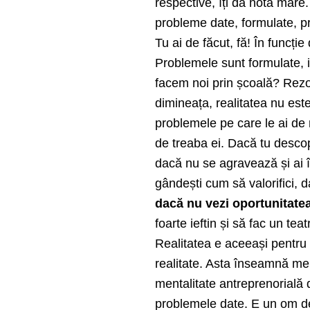
respective, îți dă notă mar
probleme date, formulate, p
Tu ai de făcut, fă! În funcție
Problemele sunt formulate, i
facem noi prin școală? Rezol
dimineața, realitatea nu este
problemele pe care le ai de 
de treaba ei. Dacă tu descope
dacă nu se agravează și ai î
gândești cum să valorifici, 
dacă nu vezi oportunitate
foarte ieftin și să fac un teat
Realitatea e aceeași pentru t
realitate. Asta înseamnă men
mentalitate antreprenorială
problemele date. E un om d