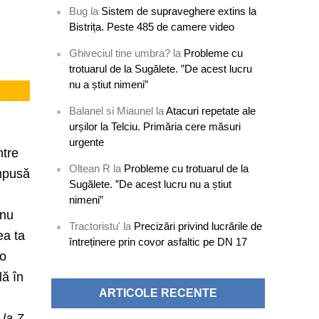
Bug
la
Sistem de supraveghere extins la
Bistrița. Peste 485 de camere video
Ghiveciul tine umbra?
la
Probleme cu
trotuarul de la Sugălete. ”De acest lucru
nu a știut nimeni”
Balanel si Miaunel
la
Atacuri repetate ale
urșilor la Telciu. Primăria cere măsuri
urgente
ntre
Oltean R
la
Probleme cu trotuarul de la
impusă
Sugălete. ”De acest lucru nu a știut
nimeni”
 nu
Tractoristu'
la
Precizări privind lucrările de
ea ta
întreținere prin covor asfaltic pe DN 17
 o
lă în
ARTICOLE RECENTE
 la 7