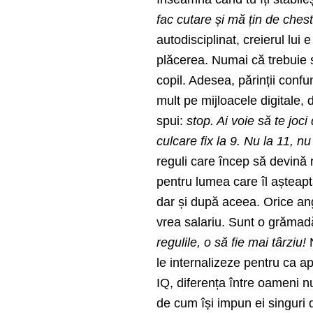
fac cutare și mă țin de chest
autodisciplinat, creierul lui
plăcerea. Numai că trebuie să
copil. Adesea, părinții confu
mult pe mijloacele digitale, 
spui:
stop. Ai voie să te joci
culcare fix la 9. Nu la 11, nu
reguli care încep să devină re
pentru lumea care îl așteaptă
dar și după aceea. Orice ang
vrea salariu. Sunt o grămad
regulile, o să fie mai târziu!
le internalizeze pentru ca a
IQ, diferența între oameni nu
de cum își impun ei singuri 