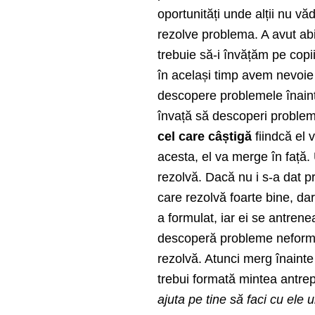
oportunități unde alții nu v
rezolve problema. A avut ab
trebuie să-i învățăm pe cop
în același timp avem nevoie 
descopere problemele înaint
învață să descoperi probleme
cel care câștigă
fiindcă el v
acesta, el va merge în față.
rezolvă. Dacă nu i s-a dat p
care rezolvă foarte bine, da
a formulat, iar ei se antren
descoperă probleme neformul
rezolvă. Atunci merg înainte
trebui formată mintea antre
ajuta pe tine să faci cu ele u