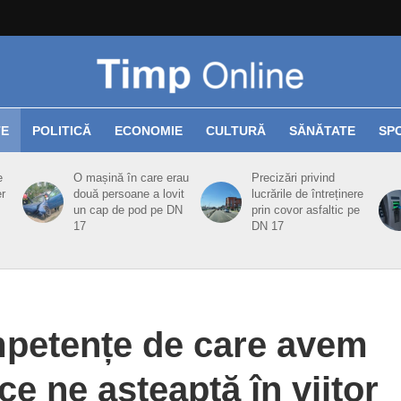
TE
POLITICĂ
ECONOMIE
CULTURĂ
SĂNĂTATE
SP
e
O mașină în care erau
Precizări privind
er
două persoane a lovit
lucrările de întreținere
un cap de pod pe DN
prin covor asfaltic pe
17
DN 17
petențe de care avem
e ne așteaptă în viitor