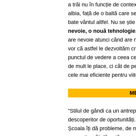
a trăi nu în funcție de contex
albia, față de o baltă care s
bate vântul altfel. Nu se știe
nevoie, o nouă tehnologie
are nevoie atunci când are n
vor că astfel le dezvoltăm cr
punctul de vedere a ceea ce îi
de mult le place, ci cât de 
cele mai eficiente pentru viit
M
”Stilul de gândi ca un antre
descoperitor de oportunități
Școala îți dă probleme, de 