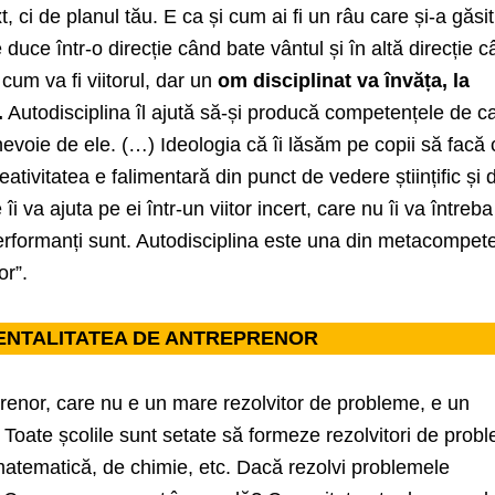
t, ci de planul tău. E ca și cum ai fi un râu care și-a găsit
e duce într-o direcție când bate vântul și în altă direcție 
 cum va fi viitorul, dar un
om disciplinat va învăța, la
.
Autodisciplina îl ajută să-și producă competențele de ca
evoie de ele. (…) Ideologia că îi lăsăm pe copii să facă 
eativitatea e falimentară din punct de vedere științific și 
 va ajuta pe ei într-un viitor incert, care nu îi va întreba
performanți sunt. Autodisciplina este una din metacompet
or”.
ENTALITATEA DE ANTREPRENOR
prenor, care nu e un mare rezolvitor de probleme, e un
. Toate școlile sunt setate să formeze rezolvitori de prob
matematică, de chimie, etc. Dacă rezolvi problemele