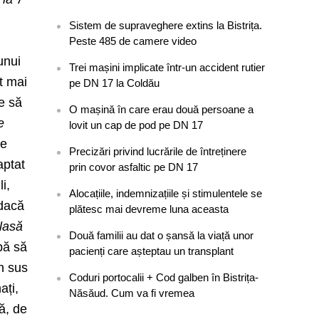
Sistem de supraveghere extins la Bistrița.
Peste 485 de camere video
unui
Trei mașini implicate într-un accident rutier
ât mai
pe DN 17 la Coldău
ie să
O mașină în care erau două persoane a
e
lovit un cap de pod pe DN 17
te
Precizări privind lucrările de întreținere
aptat
prin covor asfaltic pe DN 17
i,
Alocațiile, indemnizațiile și stimulentele se
 dacă
plătesc mai devreme luna aceasta
 lasă
Două familii au dat o șansă la viață unor
pă să
pacienți care așteptau un transplant
în sus
Coduri portocalii + Cod galben în Bistrița-
ați,
Năsăud. Cum va fi vremea
ă, de