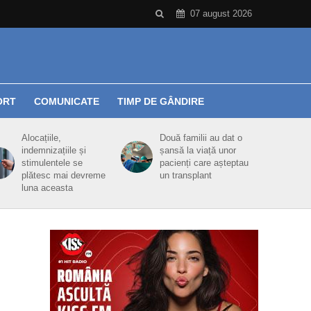
07 august 2026
ORT
COMUNICATE
TIMP DE GÂNDIRE
Alocațiile,
Două familii au dat o
indemnizațiile și
șansă la viață unor
stimulentele se
pacienți care așteptau
plătesc mai devreme
un transplant
luna aceasta