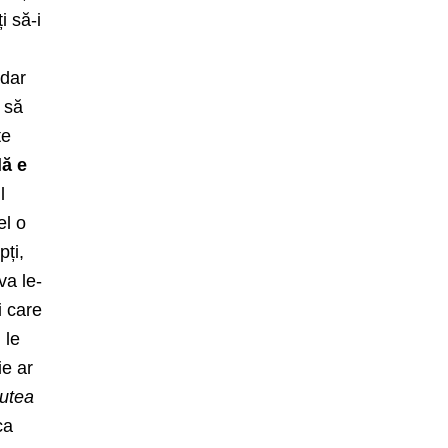
i să-i
 dar
 să
te
lă e
l
el o
pți,
va le-
i care
 le
ie ar
putea
ca