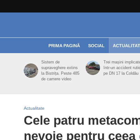
PRIMA PAGINĂ
SOCIAL
ACTUALITA
Sistem de
Trei mașini implicat
supraveghere extins
într-un accident ruti
la Bistrița. Peste 485
pe DN 17 la Coldău
de camere video
Actualitate
Cele patru metacom
nevoie pentru ceea c