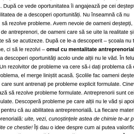
ăd. După ce vede oportunitatea îi angajează pe cei deștepț
ilitatea de a descoperi oportunități. Nu înseamnă că nu
ii să rezolve probleme. Avem nevoie de oameni deștepți,
de antreprenori, de oameni care să se uite la realitate și
e să se acutizeze. După ce le-a descoperit – școala nu 
, ci să le rezolvi –
omul cu mentalitate antreprenoria
a descoperi oportunități acolo unde alții nu le văd. În felu
 Un rezolvitor de probleme va cere să-i dați problema că 
roblema, el merge liniștit acasă. Școlile fac oameni dește
r care sunt antrenați pe probleme explicit formulate. Cine
ează să rezolve probleme formulate. Antreprenorii sunt ce
ate. Descoperă probleme pe care alții nu le văd și apoi
 pentru că au abilitatea antreprenorială. La fiecare mater
prenorială:
uite, vezi, cunoștințele astea de chimie te-ar 
ite ce chestie!
Îți dau o idee despre cum ai putea valorifi