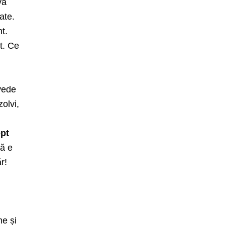
va
ate.
nt.
t. Ce
 vede
zolvi,
ept
că e
r!
me și