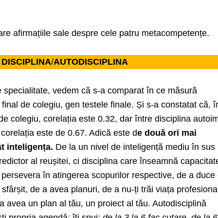
are afirmațiile sale despre cele patru metacompetențe.
DISCIPLINA
/
AUTODISCIPLINA
de specialitate, vedem că s-a comparat în ce măsură
 final de colegiu, gen testele finale. Și s-a constatat că, î
l de colegiu, corelația este 0.32, dar între disciplina auto
, corelația este de 0.67. Adică este d
e două ori mai
t inteligența.
De la un nivel de inteligență mediu în sus
predictor al reușitei, ci disciplina care înseamnă capacitat
 a persevera în atingerea scopurilor respective, de a duce
sfârșit, de a avea planuri, de a nu-ți trăi viața profesiona
 a avea un plan al tău, un proiect al tău. Autodisciplină
ti propria agendă: îți spui:
de la 3 la 6 fac cutare, de la 6