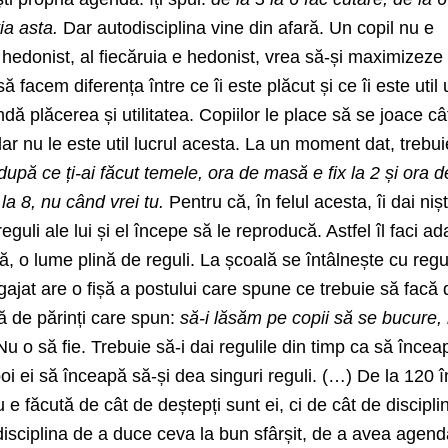
ia asta.
Dar autodisciplina vine din afară. Un copil nu e
 e hedonist, al fiecăruia e hedonist, vrea să-și maximizeze
 facem diferența între ce îi este plăcut și ce îi este util 
ndă plăcerea și utilitatea. Copiilor le place să se joace c
dar nu le este util lucrul acesta. La un moment dat, trebu
 după ce ți-ai făcut temele, ora de masă e fix la 2 și ora d
 la 8, nu când vrei tu.
Pentru că, în felul acesta, îi dai niș
guli ale lui și el începe să le reproducă. Astfel îl faci ad
, o lume plină de reguli. La școală se întâlnește cu regul
ajat are o fișă a postului care spune ce trebuie să facă
ă de părinți care spun:
să-i lăsăm pe copii să se bucure,
Nu o să fie. Trebuie să-i dai regulile din timp ca să încea
poi ei să înceapă să-și dea singuri reguli. (…) De la 120 
 e făcută de cât de deștepți sunt ei, ci de cât de disciplin
disciplina de a duce ceva la bun sfârșit, de a avea agend