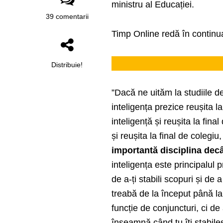
ministru al Educației.
39 comentarii
Timp Online redă în continu
Distribuie!
”Dacă ne uităm la studiile 
inteligența prezice reușita la
inteligență și reușita la fina
și reușita la final de colegiu
importantă disciplina decâ
inteligența este principalul 
de a-ți stabili scopuri și de
treabă de la început până la 
funcție de conjuncturi, ci de
înseamnă când tu îți stabileș