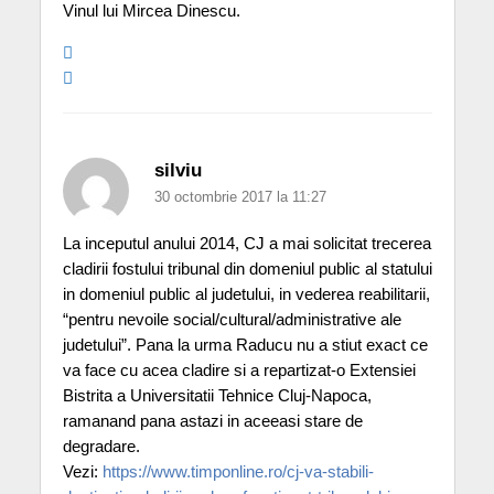
Vinul lui Mircea Dinescu.
silviu
30 octombrie 2017 la 11:27
La inceputul anului 2014, CJ a mai solicitat trecerea
cladirii fostului tribunal din domeniul public al statului
in domeniul public al judetului, in vederea reabilitarii,
“pentru nevoile social/cultural/administrative ale
judetului”. Pana la urma Raducu nu a stiut exact ce
va face cu acea cladire si a repartizat-o Extensiei
Bistrita a Universitatii Tehnice Cluj-Napoca,
ramanand pana astazi in aceeasi stare de
degradare.
Vezi:
https://www.timponline.ro/cj-va-stabili-