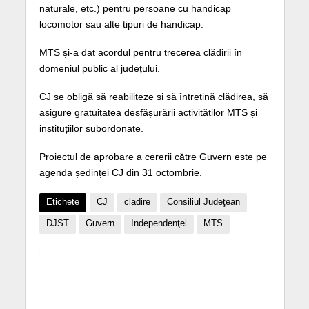
naturale, etc.) pentru persoane cu handicap
locomotor sau alte tipuri de handicap.
MTS și-a dat acordul pentru trecerea clădirii în
domeniul public al județului.
CJ se obligă să reabiliteze și să întrețină clădirea, să
asigure gratuitatea desfășurării activităților MTS și
instituțiilor subordonate.
Proiectul de aprobare a cererii către Guvern este pe
agenda ședinței CJ din 31 octombrie.
Etichete
CJ
cladire
Consiliul Judeţean
DJST
Guvern
Independenţei
MTS