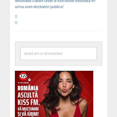
destinatia-cladirii-unde-a-functionat-tribunalul-in-
urma-unei-dezbateri-publice/
Apasă aici ca să comentezi