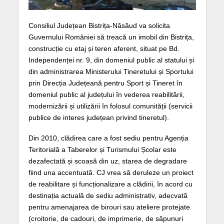
Consiliul Județean Bistrița-Năsăud va solicita
Guvernului României să treacă un imobil din Bistrița,
construcție cu etaj și teren aferent, situat pe Bd.
Independenței nr. 9, din domeniul public al statului și
din administrarea Ministerului Tineretului și Sportului
prin Direcția Județeană pentru Sport și Tineret în
domeniul public al județului în vederea reabilitării,
modernizării și utilizării în folosul comunității (servicii
publice de interes județean privind tineretul).
Din 2010, clădirea care a fost sediu pentru Agenția
Teritorială a Taberelor și Turismului Școlar este
dezafectată și scoasă din uz, starea de degradare
fiind una accentuată. CJ vrea să deruleze un proiect
de reabilitare și funcționalizare a clădirii, în acord cu
destinația actuală de sediu administrativ, adecvată
pentru amenajarea de birouri sau ateliere protejate
(croitorie, de cadouri, de imprimerie, de săpunuri