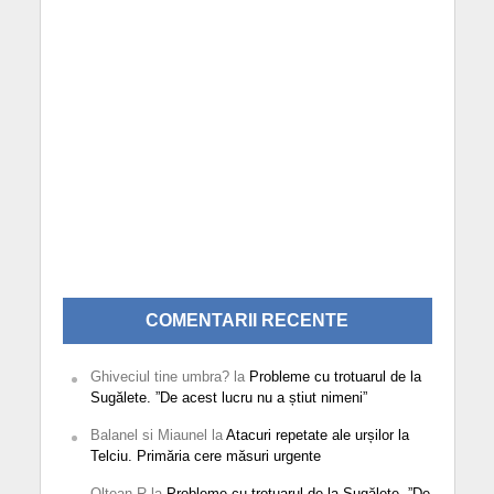
COMENTARII RECENTE
Ghiveciul tine umbra?
la
Probleme cu trotuarul de la
Sugălete. ”De acest lucru nu a știut nimeni”
Balanel si Miaunel
la
Atacuri repetate ale urșilor la
Telciu. Primăria cere măsuri urgente
Oltean R
la
Probleme cu trotuarul de la Sugălete. ”De