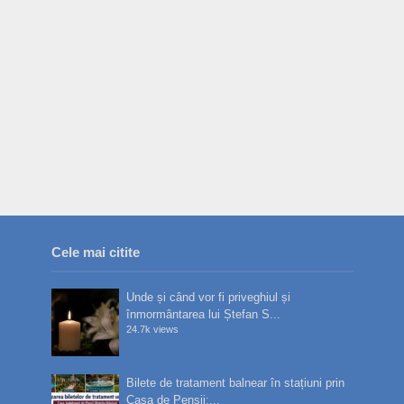
Cele mai citite
Unde și când vor fi priveghiul și
înmormântarea lui Ștefan S...
24.7k views
Bilete de tratament balnear în stațiuni prin
Casa de Pensii:...