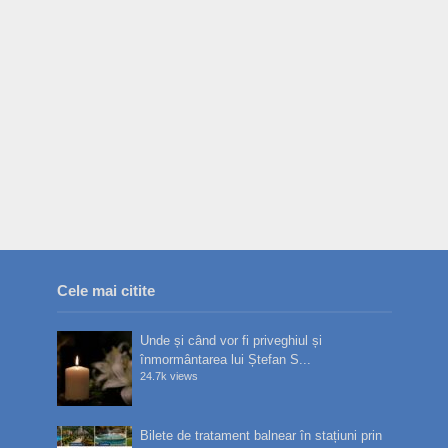
Cele mai citite
Unde și când vor fi priveghiul și
înmormântarea lui Ștefan S...
24.7k views
Bilete de tratament balnear în stațiuni prin