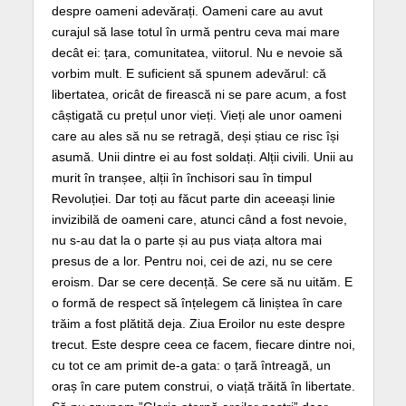
despre oameni adevărați. Oameni care au avut
curajul să lase totul în urmă pentru ceva mai mare
decât ei: țara, comunitatea, viitorul. Nu e nevoie să
vorbim mult. E suficient să spunem adevărul: că
libertatea, oricât de firească ni se pare acum, a fost
câștigată cu prețul unor vieți. Vieți ale unor oameni
care au ales să nu se retragă, deși știau ce risc își
asumă. Unii dintre ei au fost soldați. Alții civili. Unii au
murit în tranșee, alții în închisori sau în timpul
Revoluției. Dar toți au făcut parte din aceeași linie
invizibilă de oameni care, atunci când a fost nevoie,
nu s-au dat la o parte și au pus viața altora mai
presus de a lor. Pentru noi, cei de azi, nu se cere
eroism. Dar se cere decență. Se cere să nu uităm. E
o formă de respect să înțelegem că liniștea în care
trăim a fost plătită deja. Ziua Eroilor nu este despre
trecut. Este despre ceea ce facem, fiecare dintre noi,
cu tot ce am primit de-a gata: o țară întreagă, un
oraș în care putem construi, o viață trăită în libertate.