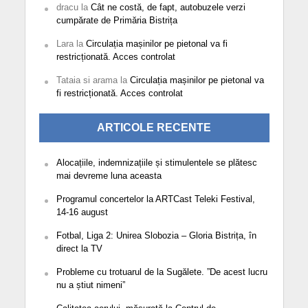
dracu
la
Cât ne costă, de fapt, autobuzele verzi
cumpărate de Primăria Bistrița
Lara
la
Circulația mașinilor pe pietonal va fi
restricționată. Acces controlat
Tataia si arama
la
Circulația mașinilor pe pietonal va
fi restricționată. Acces controlat
ARTICOLE RECENTE
Alocațiile, indemnizațiile și stimulentele se plătesc
mai devreme luna aceasta
Programul concertelor la ARTCast Teleki Festival,
14-16 august
Fotbal, Liga 2: Unirea Slobozia – Gloria Bistrița, în
direct la TV
Probleme cu trotuarul de la Sugălete. ”De acest lucru
nu a știut nimeni”