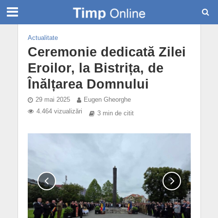
Actualitate
Ceremonie dedicată Zilei
Eroilor, la Bistrița, de
Înălțarea Domnului
29 mai 2025
Eugen Gheorghe
4.464 vizualizări
3 min de citit