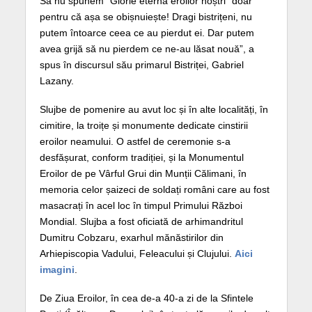
Să nu spunem ”Glorie eternă eroilor noștri” doar
pentru că așa se obișnuiește! Dragi bistrițeni, nu
putem întoarce ceea ce au pierdut ei. Dar putem
avea grijă să nu pierdem ce ne-au lăsat nouă”, a
spus în discursul său primarul Bistriței, Gabriel
Lazany.
Slujbe de pomenire au avut loc și în alte localități, în
cimitire, la troițe și monumente dedicate cinstirii
eroilor neamului. O astfel de ceremonie s-a
desfășurat, conform tradiției, și la Monumentul
Eroilor de pe Vârful Grui din Munții Călimani, în
memoria celor șaizeci de soldați români care au fost
masacrați în acel loc în timpul Primului Război
Mondial. Slujba a fost oficiată de arhimandritul
Dumitru Cobzaru, exarhul mănăstirilor din
Arhiepiscopia Vadului, Feleacului și Clujului.
Aici
imagini
.
De Ziua Eroilor, în cea de-a 40-a zi de la Sfintele