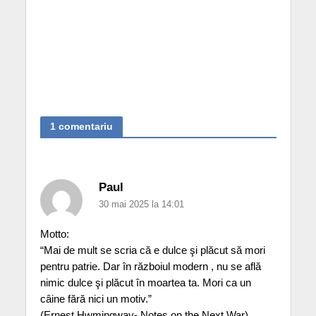
1 comentariu
Paul
30 mai 2025 la 14:01
Motto:
“Mai de mult se scria că e dulce şi plăcut să mori
pentru patrie. Dar în războiul modern , nu se află
nimic dulce şi plăcut în moartea ta. Mori ca un
câine fără nici un motiv.”
(Ernest Hwmingway- Notes on the Next War)