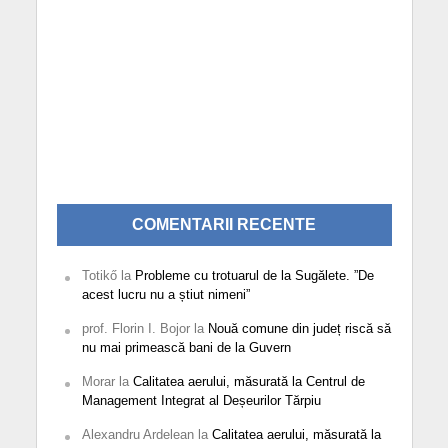
COMENTARII RECENTE
Totikő
la
Probleme cu trotuarul de la Sugălete. ”De
acest lucru nu a știut nimeni”
prof. Florin I. Bojor
la
Nouă comune din județ riscă să
nu mai primească bani de la Guvern
Morar
la
Calitatea aerului, măsurată la Centrul de
Management Integrat al Deșeurilor Tărpiu
Alexandru Ardelean
la
Calitatea aerului, măsurată la