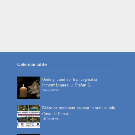
Cele mai citite
Unde și când vor fi priveghiul și
înmormântarea lui Ștefan S...
24.7k views
Bilete de tratament balnear în stațiuni prin
Casa de Pensii:...
15.2k views