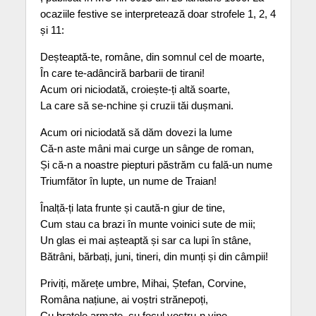
ocaziile festive se interpretează doar strofele 1, 2, 4
și 11:
Deșteaptă-te, române, din somnul cel de moarte,
În care te-adânciră barbarii de tirani!
Acum ori niciodată, croiește-ți altă soarte,
La care să se-nchine și cruzii tăi dușmani.
Acum ori niciodată să dăm dovezi la lume
Că-n aste mâni mai curge un sânge de roman,
Și că-n a noastre piepturi păstrăm cu fală-un nume
Triumfător în lupte, un nume de Traian!
Înalță-ți lata frunte și caută-n giur de tine,
Cum stau ca brazi în munte voinici sute de mii;
Un glas ei mai așteaptă și sar ca lupi în stâne,
Bătrâni, bărbați, juni, tineri, din munți și din câmpii!
Priviți, mărețe umbre, Mihai, Ștefan, Corvine,
Româna națiune, ai voștri strănepoți,
Cu brațele armate, cu focul vostru-n vine,