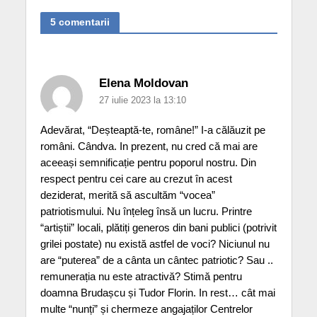
5 comentarii
Elena Moldovan
27 iulie 2023 la 13:10
Adevărat, “Deșteaptă-te, române!” I-a călăuzit pe
români. Cândva. In prezent, nu cred că mai are
aceeași semnificație pentru poporul nostru. Din
respect pentru cei care au crezut în acest
deziderat, merită să ascultăm “vocea”
patriotismului. Nu înțeleg însă un lucru. Printre
“artiștii” locali, plătiți generos din bani publici (potrivit
grilei postate) nu există astfel de voci? Niciunul nu
are “puterea” de a cânta un cântec patriotic? Sau ..
remunerația nu este atractivă? Stimă pentru
doamna Brudașcu și Tudor Florin. In rest… cât mai
multe “nunți” și chermeze angajaților Centrelor