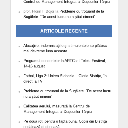
Centrul de Management Integrat al Deșeurilor Tărpiu
prof. Florin I. Bojor
la
Probleme cu trotuarul de la
Sugălete. ”De acest lucru nu a știut nimeni”
ARTICOLE RECENTE
Alocațiile, indemnizațiile și stimulentele se plătesc
mai devreme luna aceasta
Programul concertelor la ARTCast Teleki Festival,
14-16 august
Fotbal, Liga 2: Unirea Slobozia – Gloria Bistrița, în
direct la TV
Probleme cu trotuarul de la Sugălete. ”De acest lucru
nu a știut nimeni”
Calitatea aerului, măsurată la Centrul de
Management Integrat al Deșeurilor Tărpiu
Pe două roți pentru o faptă bună. Copiii din Bistrița
pedalează și donează