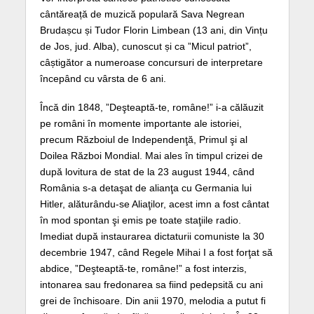
cântăreață de muzică populară Sava Negrean
Brudașcu și Tudor Florin Limbean (13 ani, din Vințu
de Jos, jud. Alba), cunoscut și ca ”Micul patriot”,
câștigător a numeroase concursuri de interpretare
începând cu vârsta de 6 ani.
Încă din 1848, ”Deşteaptă-te, române!” i-a călăuzit
pe români în momente importante ale istoriei,
precum Războiul de Independenţă, Primul şi al
Doilea Război Mondial. Mai ales în timpul crizei de
după lovitura de stat de la 23 august 1944, când
România s-a detaşat de alianţa cu Germania lui
Hitler, alăturându-se Aliaţilor, acest imn a fost cântat
în mod spontan şi emis pe toate staţiile radio.
Imediat după instaurarea dictaturii comuniste la 30
decembrie 1947, când Regele Mihai I a fost forţat să
abdice, ”Deşteaptă-te, române!” a fost interzis,
intonarea sau fredonarea sa fiind pedepsită cu ani
grei de închisoare. Din anii 1970, melodia a putut fi