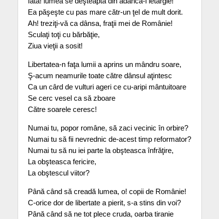
Iată! lumea se deşteaptă din adânca-i letargie!
Ea păşeşte cu pas mare cătr-un ţel de mult dorit.
Ah! treziţi-vă ca dânsa, fraţii mei de Românie!
Sculaţi toţi cu bărbăţie,
Ziua vieţii a sosit!
Libertatea-n faţa lumii a aprins un mândru soare,
Ş-acum neamurile toate către dânsul aţintesc
Ca un cârd de vulturi ageri ce cu-aripi mântuitoare
Se cerc vesel ca să zboare
Către soarele ceresc!
Numai tu, popor române, să zaci vecinic în orbire?
Numai tu să fii nevrednic de-acest timp reformator?
Numai tu să nu iei parte la obşteasca înfrăţire,
La obşteasca fericire,
La obştescul viitor?
Până când să creadă lumea, o! copii de Românie!
C-orice dor de libertate a pierit, s-a stins din voi?
Până când să ne tot plece cruda, oarba tiranie