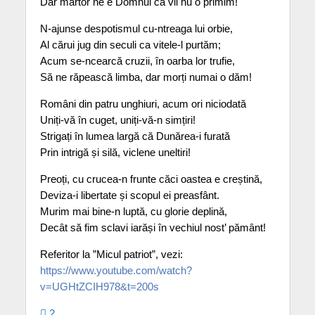
Dar martor ne e Domnul că vii nu o primim!
N-ajunse despotismul cu-ntreaga lui orbie,
Al cărui jug din seculi ca vitele-l purtăm;
Acum se-ncearcă cruzii, în oarba lor trufie,
Să ne răpească limba, dar morți numai o dăm!
Români din patru unghiuri, acum ori niciodată
Uniți-vă în cuget, uniți-vă-n simțiri!
Strigați în lumea largă că Dunărea-i furată
Prin intrigă și silă, viclene uneltiri!
Preoți, cu crucea-n frunte căci oastea e creștină,
Deviza-i libertate și scopul ei preasfânt.
Murim mai bine-n luptă, cu glorie deplină,
Decât să fim sclavi iarăși în vechiul nost’ pământ!
Referitor la ”Micul patriot”, vezi:
https://www.youtube.com/watch?
v=UGHtZCIH978&t=200s
2