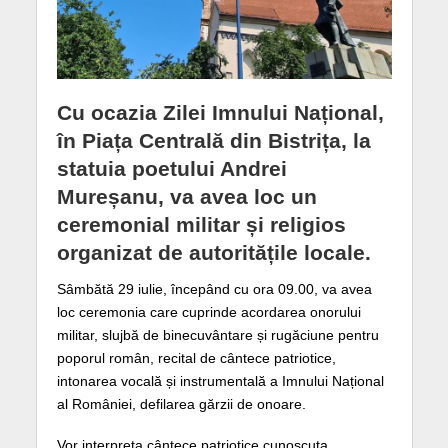
Cu ocazia Zilei Imnului Național,
în Piața Centrală din Bistrița, la
statuia poetului Andrei
Mureșanu, va avea loc un
ceremonial militar și religios
organizat de autoritățile locale.
Sâmbătă 29 iulie, începând cu ora 09.00, va avea
loc ceremonia care cuprinde acordarea onorului
militar, slujbă de binecuvântare și rugăciune pentru
poporul român, recital de cântece patriotice,
intonarea vocală și instrumentală a Imnului Național
al României, defilarea gărzii de onoare.
Vor interpreta cântece patriotice cunoscuta