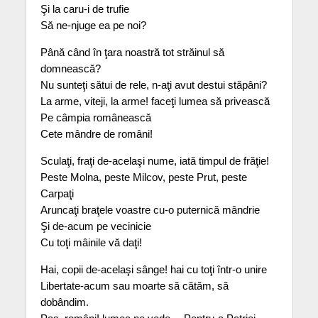
Şi la caru-i de trufie
Să ne-njuge ea pe noi?
Până când în ţara noastră tot străinul să
domnească?
Nu sunteţi sătui de rele, n-aţi avut destui stăpâni?
La arme, viteji, la arme! faceţi lumea să privească
Pe câmpia românească
Cete mândre de români!
Sculaţi, fraţi de-acelaşi nume, iată timpul de frăţie!
Peste Molna, peste Milcov, peste Prut, peste
Carpaţi
Aruncaţi braţele voastre cu-o puternică mândrie
Şi de-acum pe vecinicie
Cu toţi mâinile vă daţi!
Hai, copii de-acelaşi sânge! hai cu toţi într-o unire
Libertate-acum sau moarte să cătăm, să
dobândim.