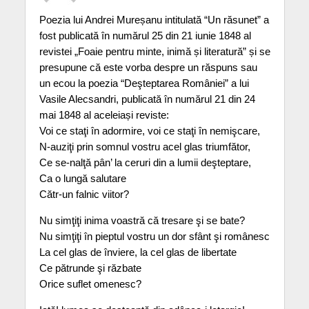
Poezia lui Andrei Mureșanu intitulată “Un răsunet” a
fost publicată în numărul 25 din 21 iunie 1848 al
revistei „Foaie pentru minte, inimă și literatură” și se
presupune că este vorba despre un răspuns sau
un ecou la poezia “Deşteptarea României” a lui
Vasile Alecsandri, publicată în numărul 21 din 24
mai 1848 al aceleiași reviste:
Voi ce staţi în adormire, voi ce staţi în nemişcare,
N-auziţi prin somnul vostru acel glas triumfător,
Ce se-nalţă pân’ la ceruri din a lumii deşteptare,
Ca o lungă salutare
Cătr-un falnic viitor?
Nu simţiţi inima voastră că tresare şi se bate?
Nu simţiţi în pieptul vostru un dor sfânt şi românesc
La cel glas de înviere, la cel glas de libertate
Ce pătrunde şi răzbate
Orice suflet omenesc?