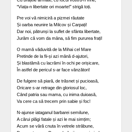
“Viața-n libertate ori moarte!” strigă toți.
Pre voi vă nimiciră a pizmei răutate
Și oarba neunire la Milcov și Carpați!
Dar noi, pătrunși la suflet de sfânta libertate,
Jurăm că vom da mâna, să fim pururea frați!
O mamă văduvită de la Mihai cel Mare
Pretinde de la fii-și azi mână d-ajutori,
Și blastămă cu lacrămi în ochi pe orișicare,
În astfel de pericul s-ar face vânzători!
De fulgere să piară, de trăsnet și pucioasă,
Oricare s-ar retrage din gloriosul loc,
Când patria sau mama, cu inima duioasă,
Va cere ca să trecem prin sabie și foc!
N-ajunse iataganul barbarei semilune,
A cărui plăgi fatale și azi le mai simțim;
Acum se vâră cnuta în vetrele străbune,