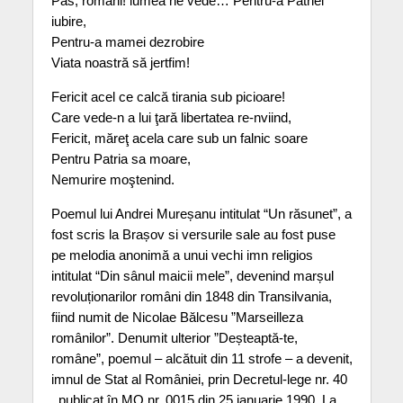
Pas, români! lumea ne vede… Pentru-a Patriei
iubire,
Pentru-a mamei dezrobire
Viata noastră să jertfim!
Fericit acel ce calcă tirania sub picioare!
Care vede-n a lui ţară libertatea re-nviind,
Fericit, măreţ acela care sub un falnic soare
Pentru Patria sa moare,
Nemurire moştenind.
Poemul lui Andrei Mureșanu intitulat “Un răsunet”, a
fost scris la Brașov si versurile sale au fost puse
pe melodia anonimă a unui vechi imn religios
intitulat “Din sânul maicii mele”, devenind marșul
revoluționarilor români din 1848 din Transilvania,
fiind numit de Nicolae Bălcesu ”Marseilleza
românilor”. Denumit ulterior ”Deșteaptă-te,
române”, poemul – alcătuit din 11 strofe – a devenit,
imnul de Stat al României, prin Decretul-lege nr. 40
, publicat în MO nr. 0015 din 25 ianuarie 1990. La