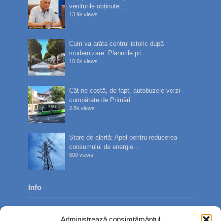
veniturile obținute...
13.9k views
Cum va arăta centrul istoric după
modernizare. Planurile pri...
10.6k views
Cât ne costă, de fapt, autobuzele verzi
cumpărate de Primări...
2.5k views
Stare de alertă: Apel pentru reducerea
consumului de energie...
600 views
Info
Despre noi
Administrează consimțământul