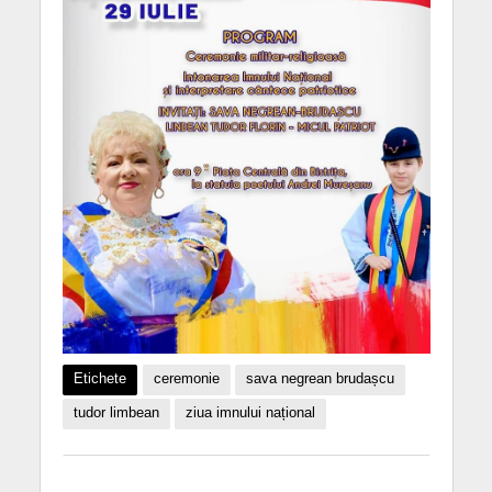
Etichete
ceremonie
sava negrean brudașcu
tudor limbean
ziua imnului național