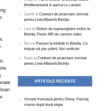
Mediteraneană în parcul cu castani
ung
Zamfir
la
Contract de proiectare semnat
e
pentru Linia Albastră Bistrița
Lara
la
Sistem de supraveghere extins la
Bistrița. Peste 485 de camere video
e,
Nicu
la
Panouri la intrările în Bistrița. Ce
e.
trebuie să știe șoferii. Noi verificări
Radu
la
Contract de proiectare semnat
i,
pentru Linia Albastră Bistrița
irie
ă
ARTICOLE RECENTE
ociale
iciari
lo
Victorie frumoasă pentru Gloria. Punctaj
maxim după două etape