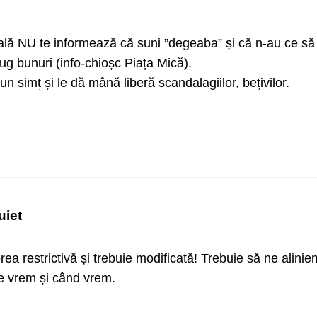
ocală NU te informează că suni ”degeaba” și că n-au ce să 
trug bunuri (info-chioșc Piața Mică).
 simț și le dă mână liberă scandalagiilor, bețivilor.
uiet
a restrictivă și trebuie modificată! Trebuie să ne alinie
e vrem și când vrem.