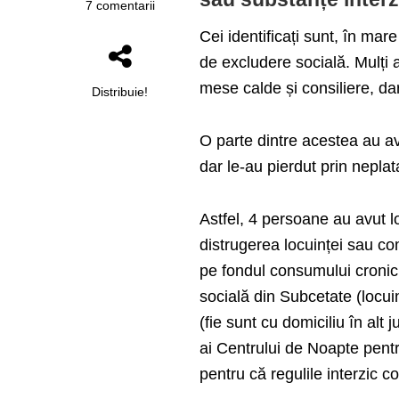
7 comentarii
Cei identificați sunt, în ma
de excludere socială. Mulți au
mese calde și consiliere, d
Distribuie!
O parte dintre acestea au avu
dar le-au pierdut prin neplat
Astfel, 4 persoane au avut l
distrugerea locuinței sau co
pe fondul consumului cronic 
socială din Subcetate (locu
(fie sunt cu domiciliu în alt 
ai Centrului de Noapte pent
pentru că regulile interzic 