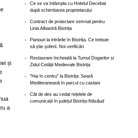
Ce se va întâmpla cu Hotelul Decebal
le
după schimbarea proprietarului
Contract de proiectare semnat pentru
Linia Albastră Bistrița
Panouri la intrările în Bistrița. Ce trebuie
dă
să știe șoferii. Noi verificări
Restaurare încheiată la Turnul Dogarilor și
ei și
Zidul Cetății Medievale Bistrița
e
”Hai în centru” la Bistrița: Seară
e
Mediteraneană în parcul cu castani
Cât de des au cedat rețelele de
inua
comunicații în județul Bistrița-Năsăud
tru a