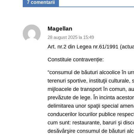
7 comentarii
Magellan
28 august 2025 la 15:49
Art. nr.2 din Legea nr.61/1991 (actu
Constituie contravenție:
”consumul de băuturi alcoolice în urm
terenuri sportive, instituţii culturale
mijloacele de transport în comun, auto
prevăzute de lege. În incinta acestor
delimitarea unor spaţii special amen
conducerilor locurilor publice respect
cum sunt: restaurante, baruri şi disc
desăvârşire consumul de băuturi alco