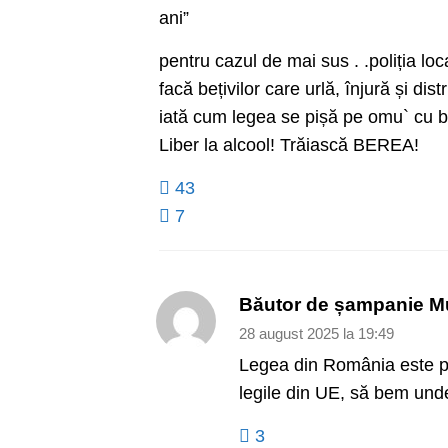
ani”
pentru cazul de mai sus . .poliția l
facă bețivilor care urlă, înjură și dis
iată cum legea se pișă pe omu` cu bun
Liber la alcool! Trăiască BEREA!
43
7
Băutor de șampanie M
28 august 2025 la 19:49
Legea din România este pre
legile din UE, să bem und
3