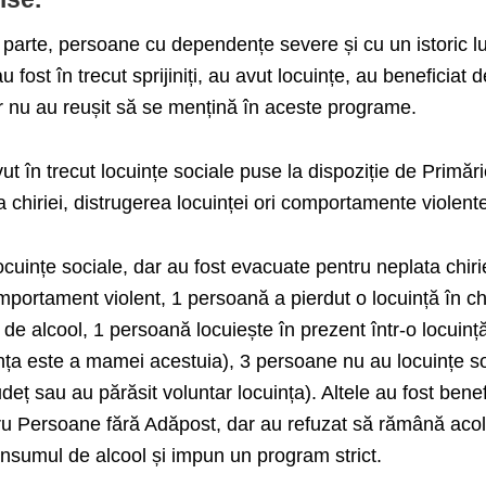
re parte, persoane cu dependențe severe și cu un istoric l
 fost în trecut sprijiniți, au avut locuințe, au beneficiat d
ar nu au reușit să se mențină în aceste programe.
t în trecut locuințe sociale puse la dispoziție de Primări
a chiriei, distrugerea locuinței ori comportamente violent
ocuințe sociale, dar au fost evacuate pentru neplata chirie
mportament violent, 1 persoană a pierdut o locuință în ch
de alcool, 1 persoană locuiește în prezent într-o locuinț
ința este a mamei acestuia), 3 persoane nu au locuințe s
județ sau au părăsit voluntar locuința). Altele au fost benef
ru Persoane fără Adăpost, dar au refuzat să rămână aco
consumul de alcool și impun un program strict.