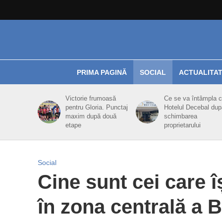
PRIMA PAGINĂ
SOCIAL
ACTUALITA
Victorie frumoasă
Ce se va întâmpla 
pentru Gloria. Punctaj
Hotelul Decebal dup
maxim după două
schimbarea
etape
proprietarului
Social
Cine sunt cei care î
în zona centrală a Bi