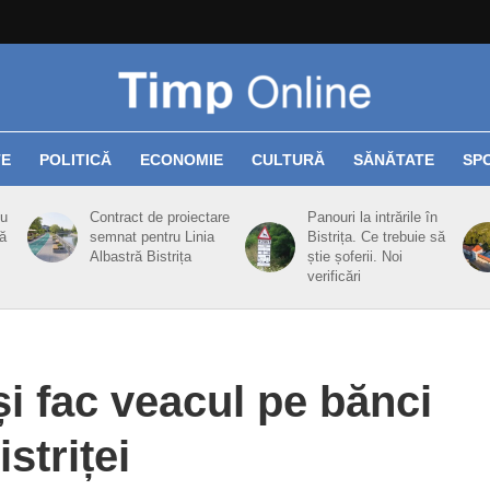
TE
POLITICĂ
ECONOMIE
CULTURĂ
SĂNĂTATE
SP
cu
Contract de proiectare
Panouri la intrările în
ă
semnat pentru Linia
Bistrița. Ce trebuie să
Albastră Bistrița
știe șoferii. Noi
verificări
și fac veacul pe bănci
striței