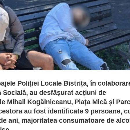
pajele Poliției Locale Bistrița, în colabora
ă Socială, au desfășurat acțiuni de
le Mihail Kogălniceanu, Piața Mică și Par
cestora au fost identificate 9 persoane, c
2 de ani, majoritatea consumatoare de alco
ise.