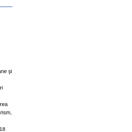
ane şi
ri
ârea
urism,
 18