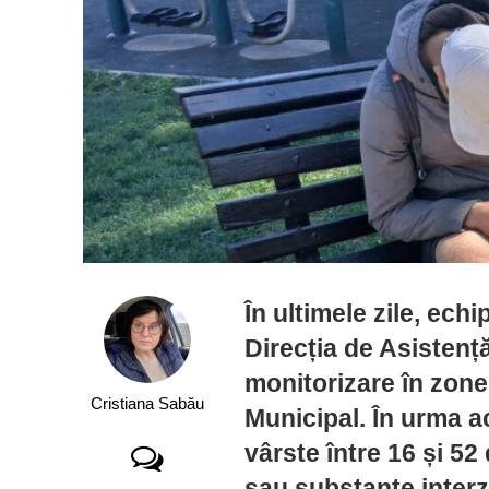
În ultimele zile, echi
Direcția de Asistenț
monitorizare în zone
Cristiana Sabău
Municipal. În urma a
vârste între 16 și 5
sau substanțe interz