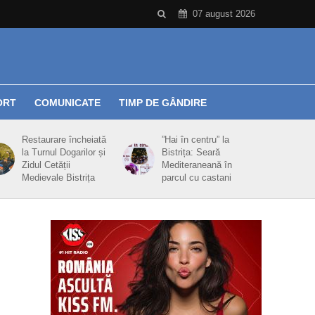
07 august 2026
ORT
COMUNICATE
TIMP DE GÂNDIRE
Restaurare încheiată
”Hai în centru” la
la Turnul Dogarilor și
Bistrița: Seară
Zidul Cetății
Mediteraneană în
Medievale Bistrița
parcul cu castani