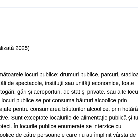
alizată 2025)
ătoarele locuri publice: drumuri publice, parcuri, stadio
, săli de spectacole, instituţii sau unităţi economice, toate
gări, gări şi aeroporturi, de stat şi private, sau alte locu
 locuri publice se pot consuma băuturi alcoolice prin
ajate pentru consumarea băuturilor alcoolice, prin hotăr
ive. Sunt exceptate localurile de alimentaţie publică şi t
oteci. În locurile publice enumerate se interzice cu
olice de către persoanele care nu au împlinit vârsta de