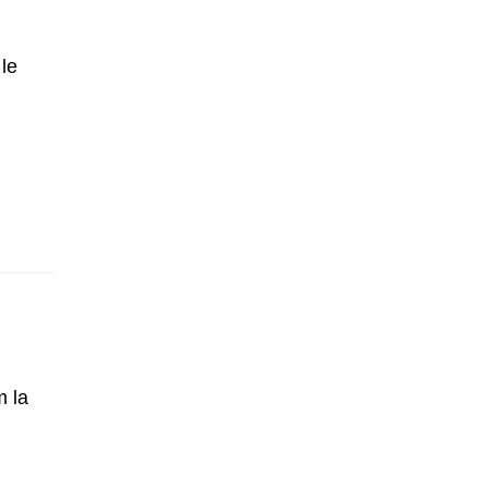
le
m la