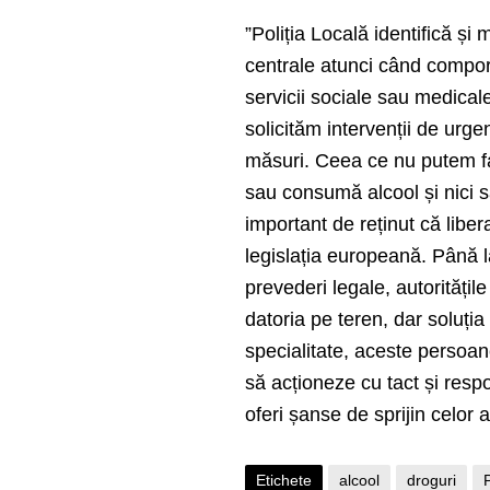
”Poliția Locală identifică ș
centrale atunci când compor
servicii sociale sau medicale
solicităm intervenții de urge
măsuri. Ceea ce nu putem fa
sau consumă alcool și nici s
important de reținut că liber
legislația europeană. Până l
prevederi legale, autoritățil
datoria pe teren, dar soluția
specialitate, aceste persoane
să acționeze cu tact și respo
oferi șanse de sprijin celor a
Etichete
alcool
droguri