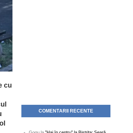
re cu
cul
COMENTARII RECENTE
u
ol
Gogu
la
”Hai în centru” la Bistrița: Seară