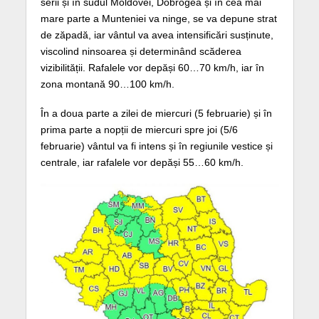
serii și în sudul Moldovei, Dobrogea și în cea mai
mare parte a Munteniei va ninge, se va depune strat
de zăpadă, iar vântul va avea intensificări susținute,
viscolind ninsoarea și determinând scăderea
vizibilității. Rafalele vor depăși 60…70 km/h, iar în
zona montană 90…100 km/h.
În a doua parte a zilei de miercuri (5 februarie) și în
prima parte a nopții de miercuri spre joi (5/6
februarie) vântul va fi intens și în regiunile vestice și
centrale, iar rafalele vor depăși 55…60 km/h.