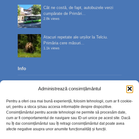
Cât ne costă, de fapt, autobuzele verzi
cumpărate de Primări...
2.8k views
Atacuri repetate ale urșilor la Telciu.
Primăria cere măsuri...
1.1k views
Info
Despre noi
Administrează consimțământul
Publicitate
Pentru a oferi cea mai bună experiență, folosim tehnologii, cum ar fi cookie-
Contact
uri, pentru a stoca și/sau accesa informațiile despre dispozitive.
Consimțământul pentru aceste tehnologii ne permite să procesăm date,
Politica de confidențialitate
cum ar fi comportamentul de navigare sau ID-uri unice pe acest site. Dacă
nu îți dai consimțământul sau îți retragi consimțământul dat poate avea
Politică cookie-uri (UE)
afecte negative asupra unor anumite funcționalități și funcții.