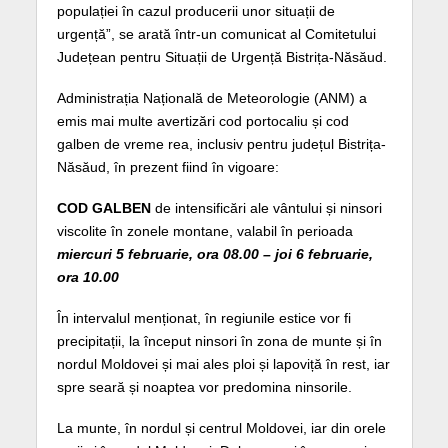
populației în cazul producerii unor situații de
urgență”, se arată într-un comunicat al Comitetului
Județean pentru Situații de Urgență Bistrița-Năsăud.
Administrația Națională de Meteorologie (ANM) a
emis mai multe avertizări cod portocaliu și cod
galben de vreme rea, inclusiv pentru județul Bistrița-
Năsăud, în prezent fiind în vigoare:
COD GALBEN
de intensificări ale vântului și ninsori
viscolite în zonele montane, valabil în perioada
miercuri 5 februarie, ora 08.00 – joi 6 februarie,
ora 10.00
În intervalul menționat, în regiunile estice vor fi
precipitații, la început ninsori în zona de munte și în
nordul Moldovei și mai ales ploi și lapoviță în rest, iar
spre seară și noaptea vor predomina ninsorile.
La munte, în nordul și centrul Moldovei, iar din orele