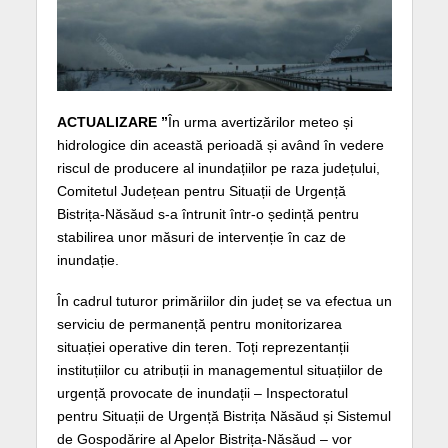
ACTUALIZARE ”
În urma avertizărilor meteo și
hidrologice din această perioadă și având în vedere
riscul de producere al inundațiilor pe raza județului,
Comitetul Județean pentru Situații de Urgență
Bistrița-Năsăud s-a întrunit într-o ședință pentru
stabilirea unor măsuri de intervenție în caz de
inundație.
În cadrul tuturor primăriilor din județ se va efectua un
serviciu de permanență pentru monitorizarea
situației operative din teren. Toți reprezentanții
instituțiilor cu atribuții in managementul situațiilor de
urgență provocate de inundații – Inspectoratul
pentru Situații de Urgență Bistrița Năsăud și Sistemul
de Gospodărire al Apelor Bistrița-Năsăud – vor