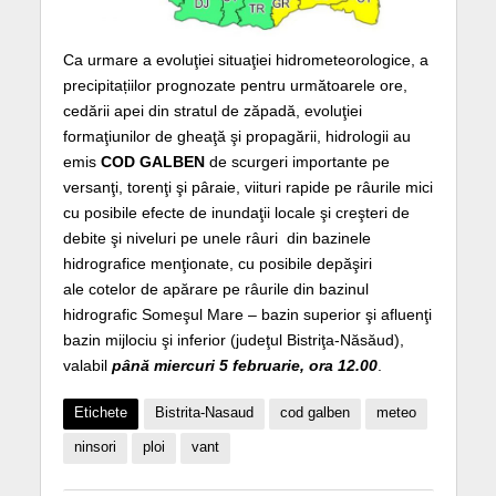
Ca urmare a evoluţiei situaţiei hidrometeorologice, a
precipitațiilor prognozate pentru următoarele ore,
cedării apei din stratul de zăpadă, evoluţiei
formaţiunilor de gheaţă şi propagării, hidrologii au
emis
COD GALBEN
de scurgeri importante pe
versanţi, torenţi şi pâraie, viituri rapide pe râurile mici
cu posibile efecte de inundaţii locale şi creşteri de
debite şi niveluri pe unele râuri din bazinele
hidrografice menţionate, cu posibile depăşiri
ale cotelor de apărare pe râurile din bazinul
hidrografic Someşul Mare – bazin superior şi afluenţi
bazin mijlociu şi inferior (judeţul Bistriţa-Năsăud),
valabil
până miercuri 5 februarie, ora 12.00
.
Etichete
Bistrita-Nasaud
cod galben
meteo
ninsori
ploi
vant