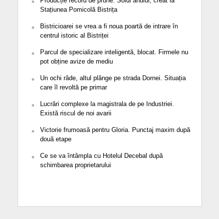
Producție record de prune. Soiul anului, creat la
Stațiunea Pomicolă Bistrița
Bistricioarei se vrea a fi noua poartă de intrare în
centrul istoric al Bistriței
Parcul de specializare inteligentă, blocat. Firmele nu
pot obține avize de mediu
Un ochi râde, altul plânge pe strada Dornei. Situația
care îl revoltă pe primar
Lucrări complexe la magistrala de pe Industriei.
Există riscul de noi avarii
Victorie frumoasă pentru Gloria. Punctaj maxim după
două etape
Ce se va întâmpla cu Hotelul Decebal după
schimbarea proprietarului