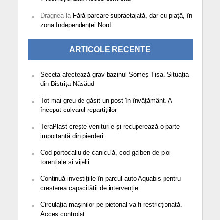
Dragnea
la
Fără parcare supraetajată, dar cu piață, în
zona Independenței Nord
ARTICOLE RECENTE
Seceta afectează grav bazinul Someș-Tisa. Situația
din Bistrița-Năsăud
Tot mai greu de găsit un post în învățământ. A
început calvarul repartițiilor
TeraPlast crește veniturile și recuperează o parte
importantă din pierderi
Cod portocaliu de caniculă, cod galben de ploi
torențiale și vijelii
Continuă investițiile în parcul auto Aquabis pentru
creșterea capacității de intervenție
Circulația mașinilor pe pietonal va fi restricționată.
Acces controlat