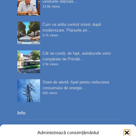
veniturile obținute...
13.8k views
Cum va arăta centrul istoric după
modernizare. Planurile pri...
9.7k views
Cât ne costă, de fapt, autobuzele verzi
cumpărate de Primări...
2.5k views
Stare de alertă: Apel pentru reducerea
consumului de energie...
600 views
Info
Despre noi
Administrează consimțământul