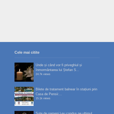
Cele mai citite
Unde și când vor fi priveghiul și
înmormântarea lui Ștefan S...
24.7k views
Bilete de tratament balnear în stațiuni prin
Casa de Pensii:...
15.1k views
Sute de oameni l-au condus pe ultimul