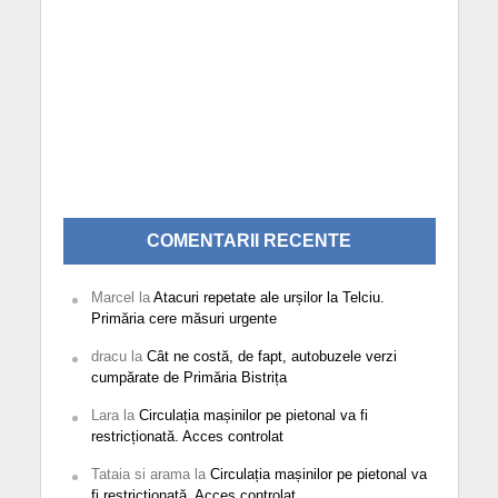
COMENTARII RECENTE
Marcel
la
Atacuri repetate ale urșilor la Telciu.
Primăria cere măsuri urgente
dracu
la
Cât ne costă, de fapt, autobuzele verzi
cumpărate de Primăria Bistrița
Lara
la
Circulația mașinilor pe pietonal va fi
restricționată. Acces controlat
Tataia si arama
la
Circulația mașinilor pe pietonal va
fi restricționată. Acces controlat