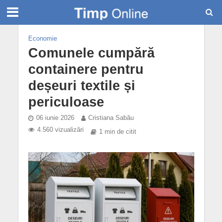
Economie
Comunele cumpără
containere pentru
deșeuri textile și
periculoase
06 iunie 2026
Cristiana Sabău
4.560 vizualizări
1 min de citit