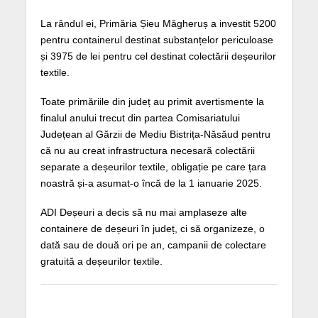
La rândul ei, Primăria Șieu Măgheruș a investit 5200
pentru containerul destinat substanțelor periculoase
și 3975 de lei pentru cel destinat colectării deșeurilor
textile.
Toate primăriile din județ au primit avertismente la
finalul anului trecut din partea Comisariatului
Județean al Gărzii de Mediu Bistrița-Năsăud pentru
că nu au creat infrastructura necesară colectării
separate a deșeurilor textile, obligație pe care țara
noastră și-a asumat-o încă de la 1 ianuarie 2025.
ADI Deșeuri a decis să nu mai amplaseze alte
containere de deșeuri în județ, ci să organizeze, o
dată sau de două ori pe an, campanii de colectare
gratuită a deșeurilor textile.