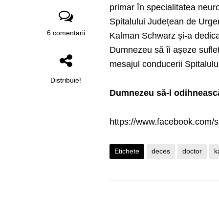
primar în specialitatea neuro
Spitalului Județean de Urgen
6 comentarii
Kalman Schwarz și-a dedicat 
Dumnezeu să îi așeze sufletu
mesajul conducerii Spitalulu
Distribuie!
Dumnezeu să-l odihneasc
https://www.facebook.com/s
Etichete
deces
doctor
k