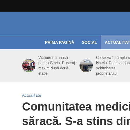
PRIMA PAGINĂ
SOCIAL
ACTUALITA
Victorie frumoasă
Ce se va întâmpla 
pentru Gloria. Punctaj
Hotelul Decebal dup
maxim după două
schimbarea
etape
proprietarului
Actualitate
Comunitatea medicil
săracă. S-a stins di