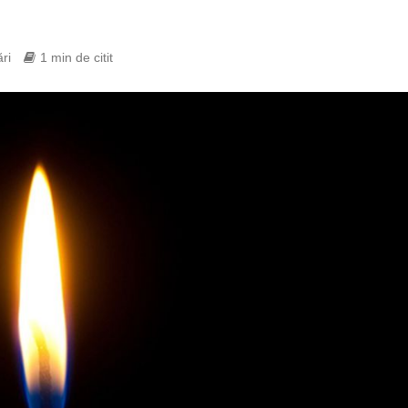
ri
1 min de citit