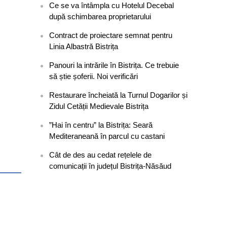
Ce se va întâmpla cu Hotelul Decebal
după schimbarea proprietarului
Contract de proiectare semnat pentru
Linia Albastră Bistrița
Panouri la intrările în Bistrița. Ce trebuie
să știe șoferii. Noi verificări
Restaurare încheiată la Turnul Dogarilor și
Zidul Cetății Medievale Bistrița
”Hai în centru” la Bistrița: Seară
Mediteraneană în parcul cu castani
Cât de des au cedat rețelele de
comunicații în județul Bistrița-Năsăud