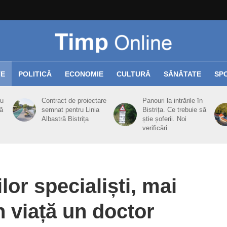
TE
POLITICĂ
ECONOMIE
CULTURĂ
SĂNĂTATE
SP
cu
Contract de proiectare
Panouri la intrările în
ă
semnat pentru Linia
Bistrița. Ce trebuie să
Albastră Bistrița
știe șoferii. Noi
verificări
or specialiști, mai
n viață un doctor