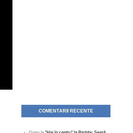
COMENTARII RECENTE
Gogu
la
”Hai în centru” la Bistrița: Seară