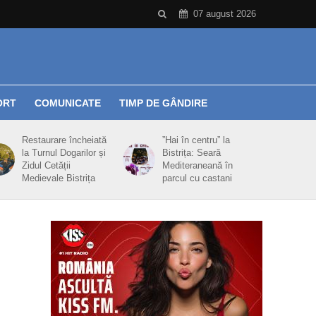
07 august 2026
ORT
COMUNICATE
TIMP DE GÂNDIRE
Restaurare încheiată
”Hai în centru” la
la Turnul Dogarilor și
Bistrița: Seară
Zidul Cetății
Mediteraneană în
Medievale Bistrița
parcul cu castani