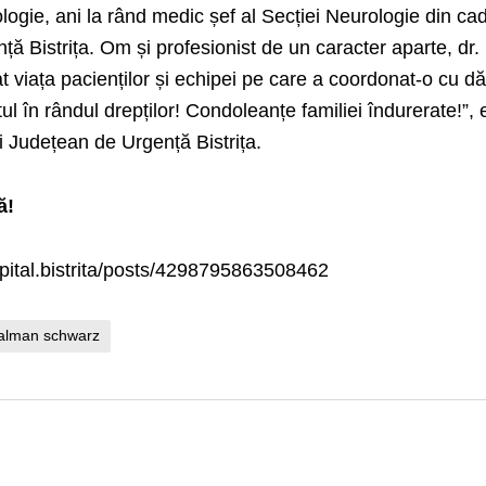
logie, ani la rând medic șef al Secției Neurologie din cad
ță Bistrița. Om și profesionist de un caracter aparte, dr.
viața pacienților și echipei pe care a coordonat-o cu dă
l în rândul drepților! Condoleanțe familiei îndurerate!”, 
i Județean de Urgență Bistrița.
ă!
pital.bistrita/posts/4298795863508462
alman schwarz