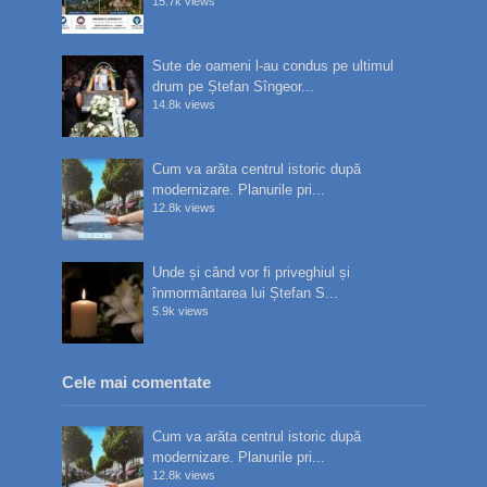
15.7k views
Sute de oameni l-au condus pe ultimul
drum pe Ștefan Sîngeor...
14.8k views
Cum va arăta centrul istoric după
modernizare. Planurile pri...
12.8k views
Unde și când vor fi priveghiul și
înmormântarea lui Ștefan S...
5.9k views
Cele mai comentate
Cum va arăta centrul istoric după
modernizare. Planurile pri...
12.8k views