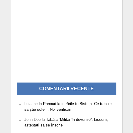
COMENTARII RECENTE
bulache
la
Panouri la intrările în Bistrița. Ce trebuie
să știe șoferii. Noi verificări
John Doe
la
Tabăra ”Militar în devenire”. Liceenii,
așteptați să se înscrie