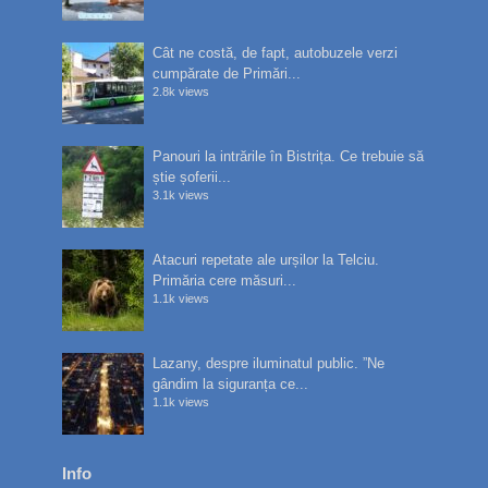
Cât ne costă, de fapt, autobuzele verzi
cumpărate de Primări...
2.8k views
Panouri la intrările în Bistrița. Ce trebuie să
știe șoferii...
3.1k views
Atacuri repetate ale urșilor la Telciu.
Primăria cere măsuri...
1.1k views
Lazany, despre iluminatul public. ”Ne
gândim la siguranța ce...
1.1k views
Info