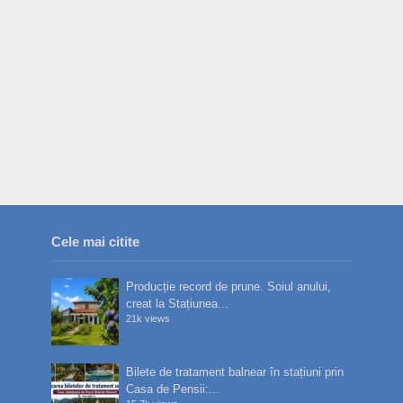
Cele mai citite
Producție record de prune. Soiul anului,
creat la Stațiunea...
21k views
Bilete de tratament balnear în stațiuni prin
Casa de Pensii:...