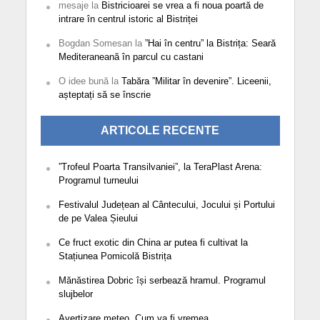
mesaje
la
Bistricioarei se vrea a fi noua poartă de
intrare în centrul istoric al Bistriței
Bogdan Somesan
la
”Hai în centru” la Bistrița: Seară
Mediteraneană în parcul cu castani
O idee bună
la
Tabăra ”Militar în devenire”. Liceenii,
așteptați să se înscrie
ARTICOLE RECENTE
”Trofeul Poarta Transilvaniei”, la TeraPlast Arena:
Programul turneului
Festivalul Județean al Cântecului, Jocului și Portului
de pe Valea Șieului
Ce fruct exotic din China ar putea fi cultivat la
Stațiunea Pomicolă Bistrița
Mănăstirea Dobric își serbează hramul. Programul
slujbelor
Avertizare meteo. Cum va fi vremea